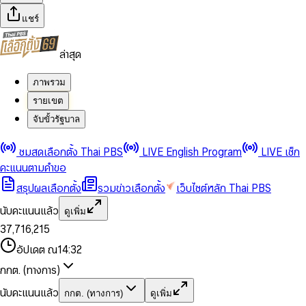
แชร์
ล่าสุด
ภาพรวม
รายเขต
จับขั้วรัฐบาล
0
0
ชมสดเลือกตั้ง Thai PBS
LIVE English Program
LIVE เช็ก
1
1
0
2
2
1
0
คะแนนตามคำขอ
3
3
2
1
สรุปผลเลือกตั้ง
รวมข่าวเลือกตั้ง
เว็บไซต์หลัก Thai PBS
0
4
4
3
2
1
5
5
4
0
3
นับคะแนนแล้ว
ดูเพิ่ม
2
6
6
0
5
1
0
4
0
0
3
7
,
7
1
6
,
2
1
5
1
1
0
4
8
8
2
7
3
2
6
2
2
1
0
อัปเดต ณ
14:32
5
9
9
3
8
4
3
7
3
3
2
1
6
4
9
5
4
8
กกต. (ทางการ)
0
4
4
3
2
7
5
6
5
9
1
5
5
4
0
3
8
6
7
6
นับคะแนนแล้ว
กกต. (ทางการ)
ดูเพิ่ม
2
6
6
0
5
1
0
4
9
7
8
7