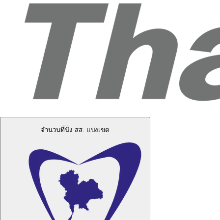
จำนวนที่นั่ง สส. แบ่งเขต