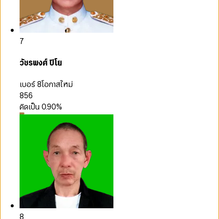
7
วัชรพงศ์ ปิโย
เบอร์ 8
โอกาสใหม่
856
คิดเป็น
0.90
%
8