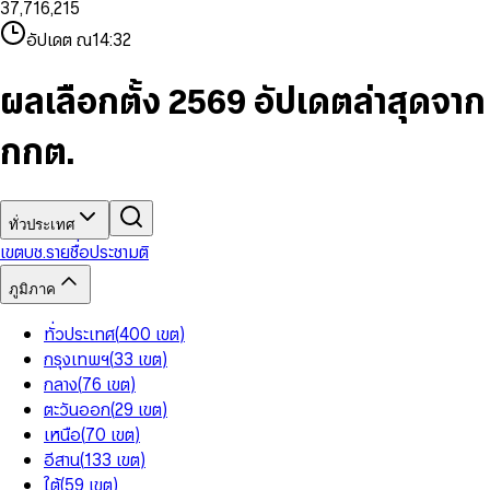
3
7
,
7
1
6
,
2
1
5
8
9
8
4
8
8
2
7
3
2
6
9
9
อัปเดต ณ
14:32
5
9
9
3
8
4
3
7
6
4
9
5
4
8
7
5
6
5
9
ผลเลือกตั้ง 2569 อัปเดตล่าสุดจาก
8
6
7
6
9
7
8
7
กกต.
8
9
8
9
9
ทั่วประเทศ
เขต
บช.รายชื่อ
ประชามติ
ภูมิภาค
ทั่วประเทศ
(
400
เขต
)
กรุงเทพฯ
(
33
เขต
)
กลาง
(
76
เขต
)
ตะวันออก
(
29
เขต
)
เหนือ
(
70
เขต
)
อีสาน
(
133
เขต
)
ใต้
(
59
เขต
)