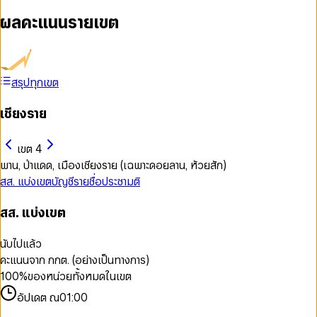
ผลคะแนนรายเขต
สรุปทุกเขต
เชียงราย
เขต 4
พาน, ป่าแดด, เมืองเชียงราย (เฉพาะดอยลาน, ห้วยสัก)
สส. แบ่งเขต
บัญชีรายชื่อ
ประชามติ
สส. แบ่งเขต
นับไปแล้ว
คะแนนจาก กกต. (อย่างเป็นทางการ)
100
%
ของหน่วยทั้งหมดในเขต
อัปเดต ณ
01:00