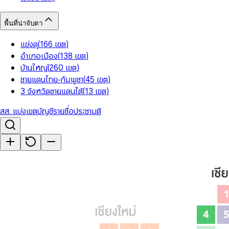
พื้นที่น่าจับตา
แข่งดุ
(
166
เขต
)
อำเภอเมือง
(
138
เขต
)
บ้านใหญ่
(
260
เขต
)
ชายแดนไทย-กัมพูชา
(
45
เขต
)
3 จังหวัดชายแดนใต้
(
13
เขต
)
สส. แบ่งเขต
บัญชีรายชื่อ
ประชามติ