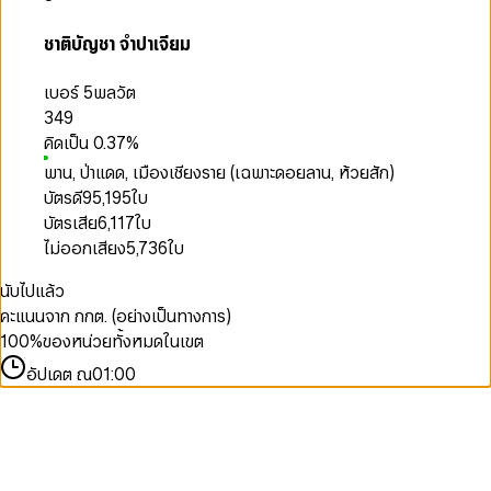
ชาติบัญชา จำปาเจียม
เบอร์ 5
พลวัต
349
คิดเป็น
0.37
%
พาน, ป่าแดด, เมืองเชียงราย (เฉพาะดอยลาน, ห้วยสัก)
บัตรดี
95,195
ใบ
บัตรเสีย
6,117
ใบ
ไม่ออกเสียง
5,736
ใบ
นับไปแล้ว
คะแนนจาก กกต. (อย่างเป็นทางการ)
100
%
ของหน่วยทั้งหมดในเขต
อัปเดต ณ
01:00