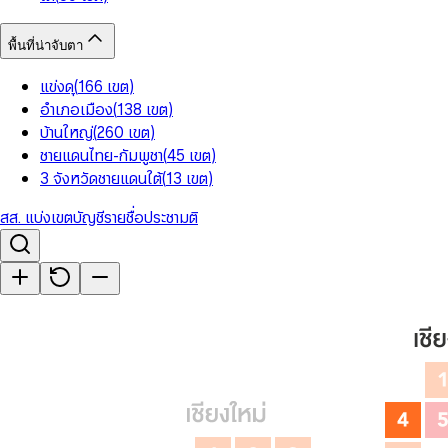
พื้นที่น่าจับตา
แข่งดุ
(
166
เขต
)
อำเภอเมือง
(
138
เขต
)
บ้านใหญ่
(
260
เขต
)
ชายแดนไทย-กัมพูชา
(
45
เขต
)
3 จังหวัดชายแดนใต้
(
13
เขต
)
สส. แบ่งเขต
บัญชีรายชื่อ
ประชามติ