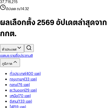
3
7
,
7
1
6
,
2
1
5
8
9
8
4
8
8
2
7
3
2
6
9
9
อัปเดต ณ
14:32
5
9
9
3
8
4
3
7
6
4
9
5
4
8
7
5
6
5
9
ผลเลือกตั้ง 2569 อัปเดตล่าสุดจาก
8
6
7
6
9
7
8
7
กกต.
8
9
8
9
9
ทั่วประเทศ
เขต
บช.รายชื่อ
ประชามติ
ภูมิภาค
ทั่วประเทศ
(
400
เขต
)
กรุงเทพฯ
(
33
เขต
)
กลาง
(
76
เขต
)
ตะวันออก
(
29
เขต
)
เหนือ
(
70
เขต
)
อีสาน
(
133
เขต
)
ใต้
(
59
เขต
)