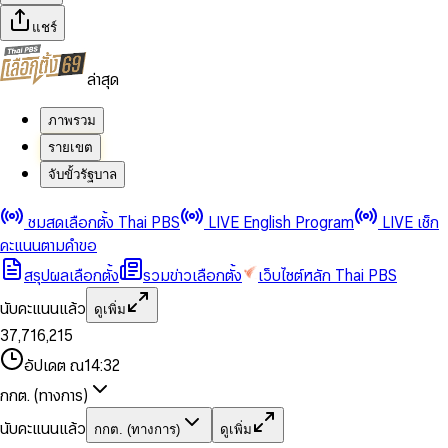
แชร์
ล่าสุด
ภาพรวม
รายเขต
จับขั้วรัฐบาล
0
0
ชมสดเลือกตั้ง Thai PBS
LIVE English Program
LIVE เช็ก
1
1
0
2
2
1
0
คะแนนตามคำขอ
3
3
2
1
สรุปผลเลือกตั้ง
รวมข่าวเลือกตั้ง
เว็บไซต์หลัก Thai PBS
0
4
4
3
2
1
5
5
4
0
3
นับคะแนนแล้ว
ดูเพิ่ม
2
6
6
0
5
1
0
4
0
0
3
7
,
7
1
6
,
2
1
5
1
1
0
4
8
8
2
7
3
2
6
2
2
1
0
อัปเดต ณ
14:32
5
9
9
3
8
4
3
7
3
3
2
1
6
4
9
5
4
8
กกต. (ทางการ)
0
4
4
3
2
7
5
6
5
9
1
5
5
4
0
3
8
6
7
6
นับคะแนนแล้ว
กกต. (ทางการ)
ดูเพิ่ม
2
6
6
0
5
1
0
4
9
7
8
7