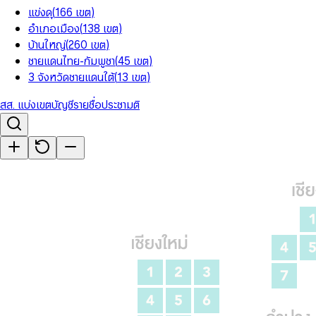
แข่งดุ
(
166
เขต
)
อำเภอเมือง
(
138
เขต
)
บ้านใหญ่
(
260
เขต
)
ชายแดนไทย-กัมพูชา
(
45
เขต
)
3 จังหวัดชายแดนใต้
(
13
เขต
)
สส. แบ่งเขต
บัญชีรายชื่อ
ประชามติ