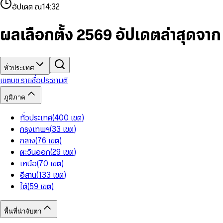
4
8
8
2
7
3
2
6
9
9
อัปเดต ณ
14:32
5
9
9
3
8
4
3
7
6
4
9
5
4
8
7
5
6
5
9
ผลเลือกตั้ง 2569 อัปเดตล่าสุดจา
8
6
7
6
9
7
8
7
8
9
8
9
9
ทั่วประเทศ
เขต
บช.รายชื่อ
ประชามติ
ภูมิภาค
ทั่วประเทศ
(
400
เขต
)
กรุงเทพฯ
(
33
เขต
)
กลาง
(
76
เขต
)
ตะวันออก
(
29
เขต
)
เหนือ
(
70
เขต
)
อีสาน
(
133
เขต
)
ใต้
(
59
เขต
)
พื้นที่น่าจับตา