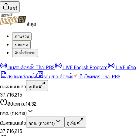
แชร์
ล่าสุด
ภาพรวม
รายเขต
จับขั้วรัฐบาล
0
0
1
1
0
2
2
1
0
ชมสดเลือกตั้ง Thai PBS
LIVE English Program
LIVE เช็ก
3
3
2
1
สรุปผลเลือกตั้ง
รวมข่าวเลือกตั้ง
เว็บไซต์หลัก Thai PBS
0
4
4
3
2
1
5
5
4
0
3
นับคะแนนแล้ว
ดูเพิ่ม
2
6
6
0
5
1
0
4
0
0
3
7
,
7
1
6
,
2
1
5
1
1
0
4
8
8
2
7
3
2
6
2
2
1
0
อัปเดต ณ
14:32
5
9
9
3
8
4
3
7
3
3
2
1
6
4
9
5
4
8
กกต. (ทางการ)
0
4
4
3
2
7
5
6
5
9
1
5
5
4
0
3
8
6
7
6
นับคะแนนแล้ว
กกต. (ทางการ)
ดูเพิ่ม
2
6
6
0
5
1
0
4
9
7
8
7
3
7
,
7
1
6
,
2
1
5
8
9
8