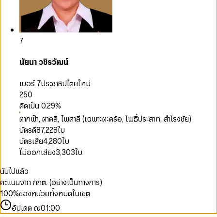
7
นัยนา วชิรวัฒน์
เบอร์ 7
ประชาธิปไตยใหม่
250
คิดเป็น
0.29
%
ตากฟ้า, ตาคลี, ไพศาลี (เฉพาะตะคร้อ, โพธิ์ประสาท, สำโรงชัย)
บัตรดี
87,228
ใบ
บัตรเสีย
4,280
ใบ
ไม่ออกเสียง
3,303
ใบ
นับไปแล้ว
คะแนนจาก กกต. (อย่างเป็นทางการ)
100
%
ของหน่วยทั้งหมดในเขต
อัปเดต ณ
01:00