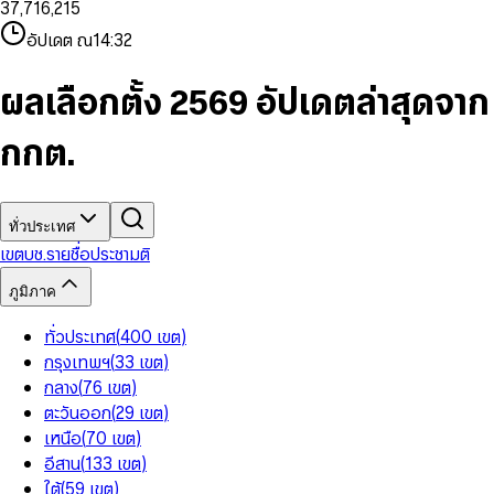
3
7
,
7
1
6
,
2
1
5
8
9
8
4
8
8
2
7
3
2
6
9
9
อัปเดต ณ
14:32
5
9
9
3
8
4
3
7
6
4
9
5
4
8
7
5
6
5
9
ผลเลือกตั้ง 2569 อัปเดตล่าสุดจาก
8
6
7
6
9
7
8
7
กกต.
8
9
8
9
9
ทั่วประเทศ
เขต
บช.รายชื่อ
ประชามติ
ภูมิภาค
ทั่วประเทศ
(
400
เขต
)
กรุงเทพฯ
(
33
เขต
)
กลาง
(
76
เขต
)
ตะวันออก
(
29
เขต
)
เหนือ
(
70
เขต
)
อีสาน
(
133
เขต
)
ใต้
(
59
เขต
)