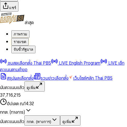
แชร์
ล่าสุด
ภาพรวม
รายเขต
จับขั้วรัฐบาล
0
0
ชมสดเลือกตั้ง Thai PBS
LIVE English Program
LIVE เช็ก
1
1
0
2
2
1
0
คะแนนตามคำขอ
3
3
2
1
สรุปผลเลือกตั้ง
รวมข่าวเลือกตั้ง
เว็บไซต์หลัก Thai PBS
0
4
4
3
2
1
5
5
4
0
3
นับคะแนนแล้ว
ดูเพิ่ม
2
6
6
0
5
1
0
4
0
0
3
7
,
7
1
6
,
2
1
5
1
1
0
4
8
8
2
7
3
2
6
2
2
1
0
อัปเดต ณ
14:32
5
9
9
3
8
4
3
7
3
3
2
1
6
4
9
5
4
8
กกต. (ทางการ)
0
4
4
3
2
7
5
6
5
9
1
5
5
4
0
3
8
6
7
6
นับคะแนนแล้ว
กกต. (ทางการ)
ดูเพิ่ม
2
6
6
0
5
1
0
4
9
7
8
7