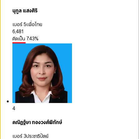
นุกูล แสงศิริ
เบอร์ 5
เพื่อไทย
6,481
คิดเป็น
7.43
%
4
คณิฎฐ์ษา ทองวงศ์พิทักษ์
เบอร์ 3
ประชาธิปัตย์