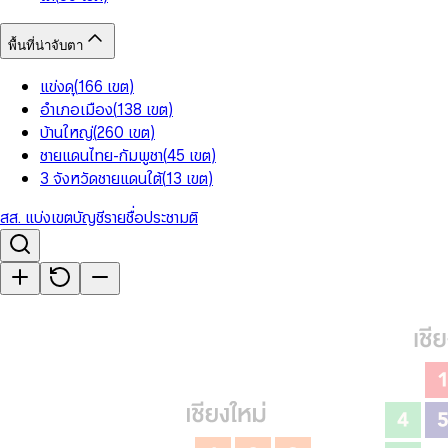
พื้นที่น่าจับตา
แข่งดุ
(
166
เขต
)
อำเภอเมือง
(
138
เขต
)
บ้านใหญ่
(
260
เขต
)
ชายแดนไทย-กัมพูชา
(
45
เขต
)
3 จังหวัดชายแดนใต้
(
13
เขต
)
สส. แบ่งเขต
บัญชีรายชื่อ
ประชามติ