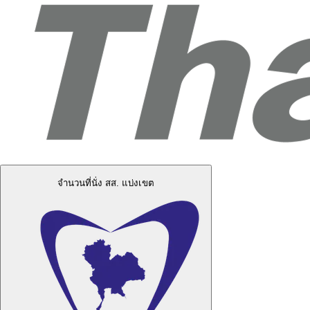
จำนวนที่นั่ง สส. แบ่งเขต