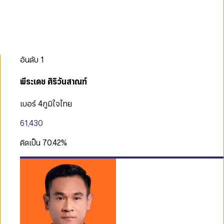
อันดับ
1
พีระเดช ศิริวันสาณฑ์
เบอร์ 4
ภูมิใจไทย
61,430
คิดเป็น
70.42
%