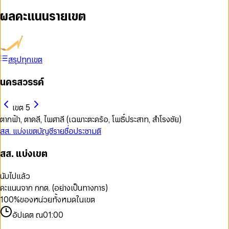
ผลคะแนนรายเขต
สรุปทุกเขต
นครสวรรค์
เขต 5
ตากฟ้า, ตาคลี, ไพศาลี (เฉพาะตะคร้อ, โพธิ์ประสาท, สำโรงชัย)
สส. แบ่งเขต
บัญชีรายชื่อ
ประชามติ
สส. แบ่งเขต
นับไปแล้ว
คะแนนจาก กกต. (อย่างเป็นทางการ)
100
%
ของหน่วยทั้งหมดในเขต
อัปเดต ณ
01:00