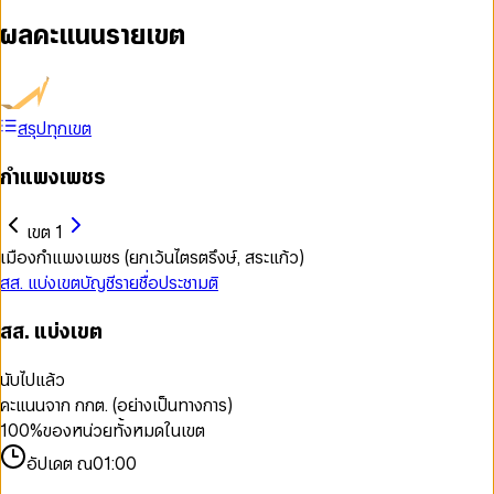
ผลคะแนนรายเขต
สรุปทุกเขต
กำแพงเพชร
เขต 1
เมืองกำแพงเพชร (ยกเว้นไตรตรึงษ์, สระแก้ว)
สส. แบ่งเขต
บัญชีรายชื่อ
ประชามติ
สส. แบ่งเขต
นับไปแล้ว
คะแนนจาก กกต. (อย่างเป็นทางการ)
100
%
ของหน่วยทั้งหมดในเขต
อัปเดต ณ
01:00