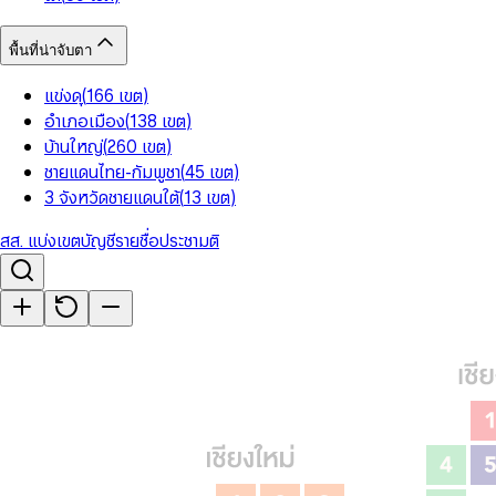
พื้นที่น่าจับตา
แข่งดุ
(
166
เขต
)
อำเภอเมือง
(
138
เขต
)
บ้านใหญ่
(
260
เขต
)
ชายแดนไทย-กัมพูชา
(
45
เขต
)
3 จังหวัดชายแดนใต้
(
13
เขต
)
สส. แบ่งเขต
บัญชีรายชื่อ
ประชามติ