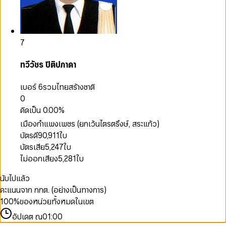
7
ทวีวัชร ปิติปภาดา
เบอร์ 6
รวมไทยสร้างชาติ
0
คิดเป็น
0.00
%
เมืองกำแพงเพชร (ยกเว้นไตรตรึงษ์, สระแก้ว)
บัตรดี
90,911
ใบ
บัตรเสีย
5,247
ใบ
ไม่ออกเสียง
5,281
ใบ
นับไปแล้ว
คะแนนจาก กกต. (อย่างเป็นทางการ)
100
%
ของหน่วยทั้งหมดในเขต
อัปเดต ณ
01:00