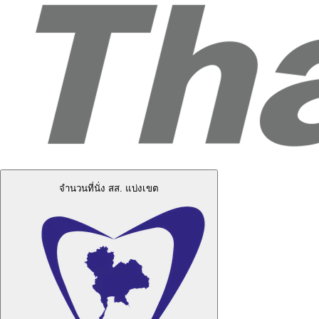
จำนวนที่นั่ง สส. แบ่งเขต