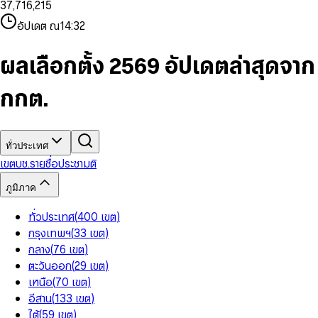
3
7
,
7
1
6
,
2
1
5
8
9
8
4
8
8
2
7
3
2
6
9
9
อัปเดต ณ
14:32
5
9
9
3
8
4
3
7
6
4
9
5
4
8
7
5
6
5
9
ผลเลือกตั้ง 2569 อัปเดตล่าสุดจาก
8
6
7
6
9
7
8
7
กกต.
8
9
8
9
9
ทั่วประเทศ
เขต
บช.รายชื่อ
ประชามติ
ภูมิภาค
ทั่วประเทศ
(
400
เขต
)
กรุงเทพฯ
(
33
เขต
)
กลาง
(
76
เขต
)
ตะวันออก
(
29
เขต
)
เหนือ
(
70
เขต
)
อีสาน
(
133
เขต
)
ใต้
(
59
เขต
)