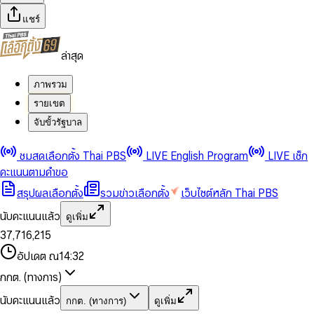
แชร์
ล่าสุด
ภาพรวม
รายเขต
จับขั้วรัฐบาล
0
0
ชมสดเลือกตั้ง Thai PBS
LIVE English Program
LIVE เช็ก
1
1
0
2
2
1
0
คะแนนตามคำขอ
3
3
2
1
สรุปผลเลือกตั้ง
รวมข่าวเลือกตั้ง
เว็บไซต์หลัก Thai PBS
0
4
4
3
2
1
5
5
4
0
3
นับคะแนนแล้ว
ดูเพิ่ม
2
6
6
0
5
1
0
4
0
0
3
7
,
7
1
6
,
2
1
5
1
1
0
4
8
8
2
7
3
2
6
2
2
1
0
อัปเดต ณ
14:32
5
9
9
3
8
4
3
7
3
3
2
1
6
4
9
5
4
8
กกต. (ทางการ)
0
4
4
3
2
7
5
6
5
9
1
5
5
4
0
3
8
6
7
6
นับคะแนนแล้ว
กกต. (ทางการ)
ดูเพิ่ม
2
6
6
0
5
1
0
4
9
7
8
7