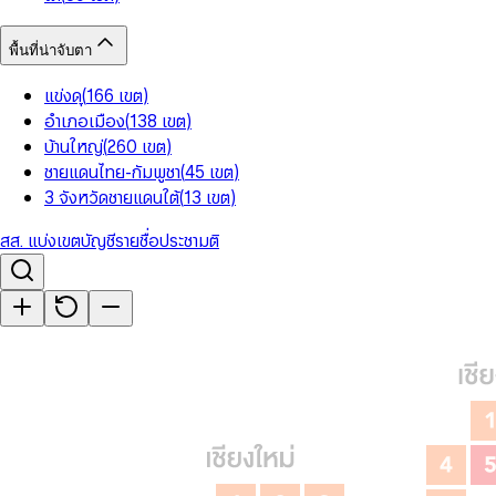
พื้นที่น่าจับตา
แข่งดุ
(
166
เขต
)
อำเภอเมือง
(
138
เขต
)
บ้านใหญ่
(
260
เขต
)
ชายแดนไทย-กัมพูชา
(
45
เขต
)
3 จังหวัดชายแดนใต้
(
13
เขต
)
สส. แบ่งเขต
บัญชีรายชื่อ
ประชามติ