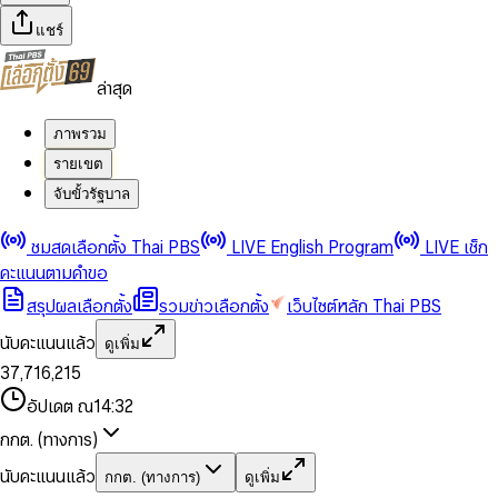
แชร์
ล่าสุด
ภาพรวม
รายเขต
จับขั้วรัฐบาล
0
0
ชมสดเลือกตั้ง Thai PBS
LIVE English Program
LIVE เช็ก
1
1
0
2
2
1
0
คะแนนตามคำขอ
3
3
2
1
สรุปผลเลือกตั้ง
รวมข่าวเลือกตั้ง
เว็บไซต์หลัก Thai PBS
0
4
4
3
2
1
5
5
4
0
3
นับคะแนนแล้ว
ดูเพิ่ม
2
6
6
0
5
1
0
4
0
0
3
7
,
7
1
6
,
2
1
5
1
1
0
4
8
8
2
7
3
2
6
2
2
1
0
อัปเดต ณ
14:32
5
9
9
3
8
4
3
7
3
3
2
1
6
4
9
5
4
8
กกต. (ทางการ)
0
4
4
3
2
7
5
6
5
9
1
5
5
4
0
3
8
6
7
6
นับคะแนนแล้ว
กกต. (ทางการ)
ดูเพิ่ม
2
6
6
0
5
1
0
4
9
7
8
7