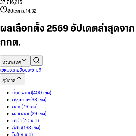
3
7
,
7
1
6
,
2
1
5
8
9
8
4
8
8
2
7
3
2
6
9
9
อัปเดต ณ
14:32
5
9
9
3
8
4
3
7
6
4
9
5
4
8
7
5
6
5
9
ผลเลือกตั้ง 2569 อัปเดตล่าสุดจาก
8
6
7
6
9
7
8
7
กกต.
8
9
8
9
9
ทั่วประเทศ
เขต
บช.รายชื่อ
ประชามติ
ภูมิภาค
ทั่วประเทศ
(
400
เขต
)
กรุงเทพฯ
(
33
เขต
)
กลาง
(
76
เขต
)
ตะวันออก
(
29
เขต
)
เหนือ
(
70
เขต
)
อีสาน
(
133
เขต
)
ใต้
(
59
เขต
)