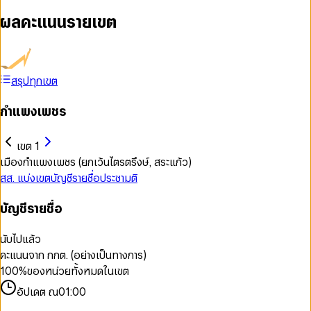
ผลคะแนนรายเขต
สรุปทุกเขต
กำแพงเพชร
เขต 1
เมืองกำแพงเพชร (ยกเว้นไตรตรึงษ์, สระแก้ว)
สส. แบ่งเขต
บัญชีรายชื่อ
ประชามติ
บัญชีรายชื่อ
นับไปแล้ว
คะแนนจาก กกต. (อย่างเป็นทางการ)
100
%
ของหน่วยทั้งหมดในเขต
อัปเดต ณ
01:00