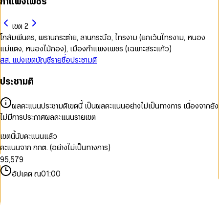
กำแพงเพชร
เขต 2
โกสัมพีนคร, พรานกระต่าย, ลานกระบือ, ไทรงาม (ยกเว้นไทรงาม, หนอง
แม่แตง, หนองไม้กอง), เมืองกำแพงเพชร (เฉพาะสระแก้ว)
สส. แบ่งเขต
บัญชีรายชื่อ
ประชามติ
0
0
ประชามติ
1
1
2
0
2
3
1
3
ผลคะแนนประชามติเขตนี้ เป็นผลคะแนนอย่างไม่เป็นทางการ เนื่องจากยัง
4
0
0
2
4
ไม่มีการประกาศผลคะแนนรายเขต
5
1
1
3
5
6
2
2
4
6
เขตนี้นับคะแนนแล้ว
7
3
3
5
7
คะแนนจาก กกต. (อย่างไม่เป็นทางการ)
8
4
4
6
8
9
5
,
5
7
9
6
6
8
อัปเดต ณ
01:00
7
7
9
8
8
9
9