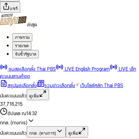
แชร์
ล่าสุด
ภาพรวม
รายเขต
จับขั้วรัฐบาล
0
0
ชมสดเลือกตั้ง Thai PBS
LIVE English Program
LIVE เช็ก
1
1
0
2
2
1
0
คะแนนตามคำขอ
3
3
2
1
สรุปผลเลือกตั้ง
รวมข่าวเลือกตั้ง
เว็บไซต์หลัก Thai PBS
0
4
4
3
2
1
5
5
4
0
3
นับคะแนนแล้ว
ดูเพิ่ม
2
6
6
0
5
1
0
4
0
0
3
7
,
7
1
6
,
2
1
5
1
1
0
4
8
8
2
7
3
2
6
2
2
1
0
อัปเดต ณ
14:32
5
9
9
3
8
4
3
7
3
3
2
1
6
4
9
5
4
8
กกต. (ทางการ)
0
4
4
3
2
7
5
6
5
9
1
5
5
4
0
3
8
6
7
6
นับคะแนนแล้ว
กกต. (ทางการ)
ดูเพิ่ม
2
6
6
0
5
1
0
4
9
7
8
7