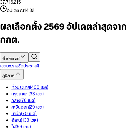
3
7
,
7
1
6
,
2
1
5
8
9
8
4
8
8
2
7
3
2
6
9
9
อัปเดต ณ
14:32
5
9
9
3
8
4
3
7
6
4
9
5
4
8
7
5
6
5
9
ผลเลือกตั้ง 2569 อัปเดตล่าสุดจาก
8
6
7
6
9
7
8
7
กกต.
8
9
8
9
9
ทั่วประเทศ
เขต
บช.รายชื่อ
ประชามติ
ภูมิภาค
ทั่วประเทศ
(
400
เขต
)
กรุงเทพฯ
(
33
เขต
)
กลาง
(
76
เขต
)
ตะวันออก
(
29
เขต
)
เหนือ
(
70
เขต
)
อีสาน
(
133
เขต
)
ใต้
(
59
เขต
)