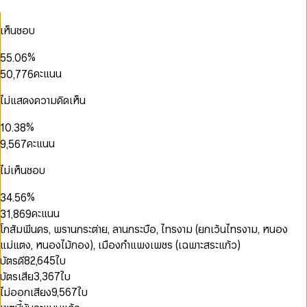
1
1
2
0
2
2
1
2
2
3
1
3
3
2
0
เห็นชอบ
0
3
3
4
2
4
4
3
1
1
4
4
5
3
5
5
4
2
2
0
%
5
5
.
0
6
4
6
6
5
3
3
0
1
6
6
1
7
คะแนน
5
0
,
7
7
6
4
4
0
1
2
7
7
2
8
6
1
8
8
7
0
5
5
1
2
3
8
8
3
9
7
2
9
9
8
ไม่แสดงความคิดเห็น
0
1
6
6
2
3
4
9
9
4
8
3
9
0
1
0
2
7
7
3
4
5
5
0
9
4
1
2
%
1
0
.
3
8
8
4
5
6
6
0
1
5
2
0
3
2
1
4
9
คะแนน
9
,
5
6
7
7
0
1
2
6
3
1
4
3
2
5
6
7
8
8
0
1
2
3
7
4
2
5
4
3
6
7
8
9
ไม่เห็นชอบ
9
1
2
3
4
8
0
5
3
6
5
4
7
8
9
2
3
4
5
9
1
6
4
7
6
5
8
9
%
3
4
.
5
6
2
0
7
5
8
7
6
9
4
5
6
7
คะแนน
3
1
,
8
6
9
8
7
5
6
7
8
4
2
9
7
0
0
9
8
โกสัมพีนคร, พรานกระต่าย, ลานกระบือ, ไทรงาม (ยกเว้นไทรงาม, หนอง
6
7
8
9
5
3
8
1
1
9
แม่แตง, หนองไม้กอง), เมืองกำแพงเพชร (เฉพาะสระแก้ว)
7
8
9
6
4
9
2
0
2
8
9
บัตรดี
82,645
ใบ
7
5
3
1
3
9
บัตรเสีย
3,367
ใบ
8
6
4
0
0
2
4
9
7
5
1
1
3
5
ไม่ออกเสียง
9,567
ใบ
8
6
2
2
4
6