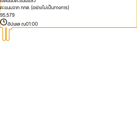
เขตนี้นับคะแนนแล้ว
9
7
3
3
5
7
คะแนนจาก กกต. (อย่างไม่เป็นทางการ)
8
4
4
6
8
9
5
,
5
7
9
6
6
8
อัปเดต ณ
01:00
7
7
9
8
8
9
9