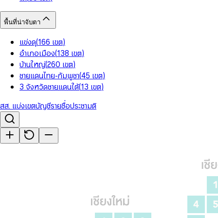
พื้นที่น่าจับตา
แข่งดุ
(
166
เขต
)
อำเภอเมือง
(
138
เขต
)
บ้านใหญ่
(
260
เขต
)
ชายแดนไทย-กัมพูชา
(
45
เขต
)
3 จังหวัดชายแดนใต้
(
13
เขต
)
สส. แบ่งเขต
บัญชีรายชื่อ
ประชามติ