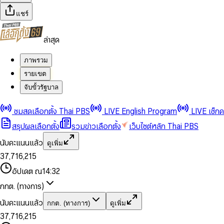
แชร์
ล่าสุด
ภาพรวม
รายเขต
จับขั้วรัฐบาล
0
0
1
1
0
2
2
1
0
ชมสดเลือกตั้ง Thai PBS
LIVE English Program
LIVE เช็ก
3
3
2
1
สรุปผลเลือกตั้ง
รวมข่าวเลือกตั้ง
เว็บไซต์หลัก Thai PBS
0
4
4
3
2
1
5
5
4
0
3
นับคะแนนแล้ว
ดูเพิ่ม
2
6
6
0
5
1
0
4
0
0
3
7
,
7
1
6
,
2
1
5
1
1
0
4
8
8
2
7
3
2
6
2
2
1
0
อัปเดต ณ
14:32
5
9
9
3
8
4
3
7
3
3
2
1
6
4
9
5
4
8
กกต. (ทางการ)
0
4
4
3
2
7
5
6
5
9
1
5
5
4
0
3
8
6
7
6
นับคะแนนแล้ว
กกต. (ทางการ)
ดูเพิ่ม
2
6
6
0
5
1
0
4
9
7
8
7
3
7
,
7
1
6
,
2
1
5
8
9
8