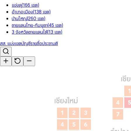
แข่งดุ
(
166
เขต
)
อำเภอเมือง
(
138
เขต
)
บ้านใหญ่
(
260
เขต
)
ชายแดนไทย-กัมพูชา
(
45
เขต
)
3 จังหวัดชายแดนใต้
(
13
เขต
)
สส. แบ่งเขต
บัญชีรายชื่อ
ประชามติ