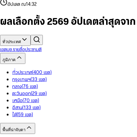
4
8
8
2
7
3
2
6
9
9
อัปเดต ณ
14:32
5
9
9
3
8
4
3
7
6
4
9
5
4
8
7
5
6
5
9
ผลเลือกตั้ง 2569 อัปเดตล่าสุดจา
8
6
7
6
9
7
8
7
8
9
8
9
9
ทั่วประเทศ
เขต
บช.รายชื่อ
ประชามติ
ภูมิภาค
ทั่วประเทศ
(
400
เขต
)
กรุงเทพฯ
(
33
เขต
)
กลาง
(
76
เขต
)
ตะวันออก
(
29
เขต
)
เหนือ
(
70
เขต
)
อีสาน
(
133
เขต
)
ใต้
(
59
เขต
)
พื้นที่น่าจับตา