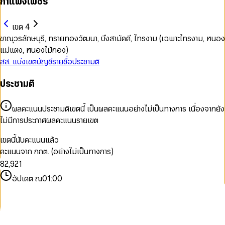
กำแพงเพชร
เขต 4
ขาณุวรลักษบุรี, ทรายทองวัฒนา, บึงสามัคคี, ไทรงาม (เฉพาะไทรงาม, หนอง
แม่แตง, หนองไม้กอง)
สส. แบ่งเขต
บัญชีรายชื่อ
ประชามติ
0
ประชามติ
0
1
1
2
2
3
ผลคะแนนประชามติเขตนี้ เป็นผลคะแนนอย่างไม่เป็นทางการ เนื่องจากยัง
3
4
ไม่มีการประกาศผลคะแนนรายเขต
4
5
5
6
เขตนี้นับคะแนนแล้ว
6
0
7
0
คะแนนจาก กกต. (อย่างไม่เป็นทางการ)
7
1
8
1
0
8
2
,
9
2
1
9
3
3
2
อัปเดต ณ
01:00
4
4
3
5
5
4
6
6
5
7
7
6
8
8
7