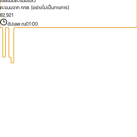
เขตนี้นับคะแนนแล้ว
9
6
0
7
0
คะแนนจาก กกต. (อย่างไม่เป็นทางการ)
7
1
8
1
0
8
2
,
9
2
1
9
3
3
2
อัปเดต ณ
01:00
4
4
3
5
5
4
6
6
5
7
7
6
8
8
7
9
9
8
9