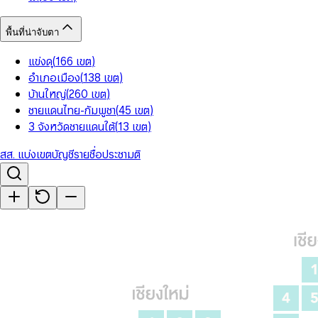
พื้นที่น่าจับตา
แข่งดุ
(
166
เขต
)
อำเภอเมือง
(
138
เขต
)
บ้านใหญ่
(
260
เขต
)
ชายแดนไทย-กัมพูชา
(
45
เขต
)
3 จังหวัดชายแดนใต้
(
13
เขต
)
สส. แบ่งเขต
บัญชีรายชื่อ
ประชามติ