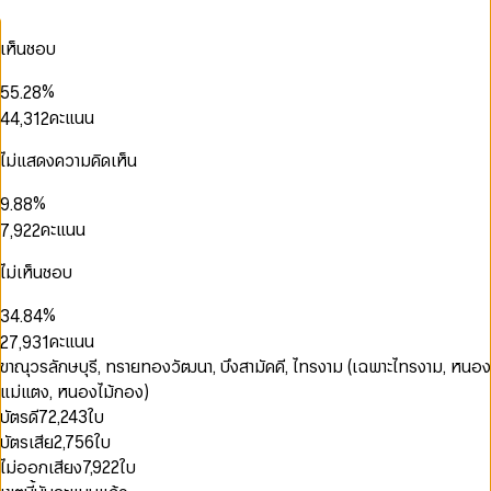
1
1
4
0
2
2
5
0
0
1
0
0
เห็นชอบ
0
3
3
0
6
1
1
0
2
1
1
1
4
4
1
7
2
2
1
0
3
2
2
0
2
%
5
5
.
2
8
3
3
2
0
1
4
3
3
1
3
6
6
3
9
คะแนน
4
4
,
3
1
2
5
4
4
2
4
7
7
4
5
5
4
2
3
6
5
5
3
5
8
8
5
0
6
6
5
3
4
ไม่แสดงความคิดเห็น
0
7
6
6
4
6
9
9
6
1
7
7
6
4
5
1
8
7
7
5
7
0
0
7
2
8
8
7
5
6
0
2
%
9
.
8
8
6
8
1
1
8
3
9
9
8
6
7
1
3
9
9
คะแนน
7
,
9
2
2
9
0
4
0
9
7
8
2
4
8
3
3
0
1
5
1
8
9
3
5
9
4
4
ไม่เห็นชอบ
1
2
6
2
9
4
6
0
5
5
2
3
7
3
0
5
7
1
6
6
%
3
4
.
8
4
1
6
8
2
0
7
7
4
5
9
5
คะแนน
2
7
,
9
3
1
8
8
5
6
6
3
8
4
2
0
ขาณุวรลักษบุรี, ทรายทองวัฒนา, บึงสามัคคี, ไทรงาม (เฉพาะไทรงาม, หนอง
9
9
6
7
7
4
9
5
3
0
1
แม่แตง, หนองไม้กอง)
7
8
8
5
6
4
1
2
8
9
9
บัตรดี
72,243
ใบ
6
7
5
2
3
9
บัตรเสีย
2,756
ใบ
7
8
6
3
4
8
9
7
4
5
ไม่ออกเสียง
7,922
ใบ
9
8
5
6