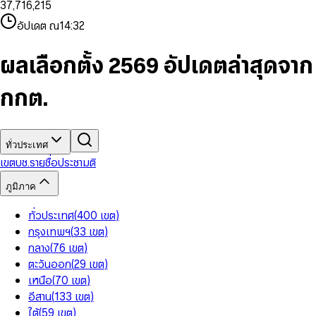
3
7
,
7
1
6
,
2
1
5
8
9
8
4
8
8
2
7
3
2
6
9
9
อัปเดต ณ
14:32
5
9
9
3
8
4
3
7
6
4
9
5
4
8
7
5
6
5
9
ผลเลือกตั้ง 2569 อัปเดตล่าสุดจาก
8
6
7
6
9
7
8
7
กกต.
8
9
8
9
9
ทั่วประเทศ
เขต
บช.รายชื่อ
ประชามติ
ภูมิภาค
ทั่วประเทศ
(
400
เขต
)
กรุงเทพฯ
(
33
เขต
)
กลาง
(
76
เขต
)
ตะวันออก
(
29
เขต
)
เหนือ
(
70
เขต
)
อีสาน
(
133
เขต
)
ใต้
(
59
เขต
)