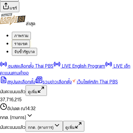
แชร์
ล่าสุด
ภาพรวม
รายเขต
จับขั้วรัฐบาล
0
0
ชมสดเลือกตั้ง Thai PBS
LIVE English Program
LIVE เช็ก
1
1
0
2
2
1
0
คะแนนตามคำขอ
3
3
2
1
สรุปผลเลือกตั้ง
รวมข่าวเลือกตั้ง
เว็บไซต์หลัก Thai PBS
0
4
4
3
2
1
5
5
4
0
3
นับคะแนนแล้ว
ดูเพิ่ม
2
6
6
0
5
1
0
4
0
0
3
7
,
7
1
6
,
2
1
5
1
1
0
4
8
8
2
7
3
2
6
2
2
1
0
อัปเดต ณ
14:32
5
9
9
3
8
4
3
7
3
3
2
1
6
4
9
5
4
8
กกต. (ทางการ)
0
4
4
3
2
7
5
6
5
9
1
5
5
4
0
3
8
6
7
6
นับคะแนนแล้ว
กกต. (ทางการ)
ดูเพิ่ม
2
6
6
0
5
1
0
4
9
7
8
7