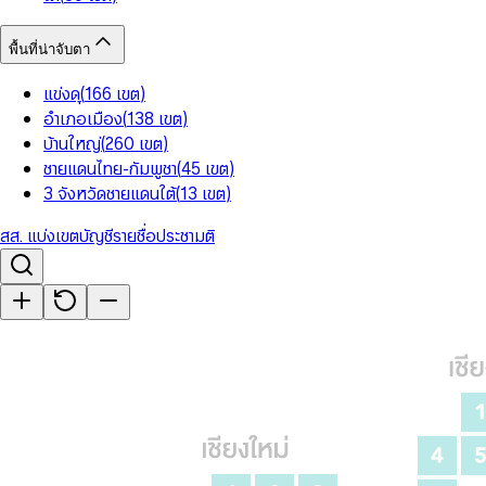
พื้นที่น่าจับตา
แข่งดุ
(
166
เขต
)
อำเภอเมือง
(
138
เขต
)
บ้านใหญ่
(
260
เขต
)
ชายแดนไทย-กัมพูชา
(
45
เขต
)
3 จังหวัดชายแดนใต้
(
13
เขต
)
สส. แบ่งเขต
บัญชีรายชื่อ
ประชามติ