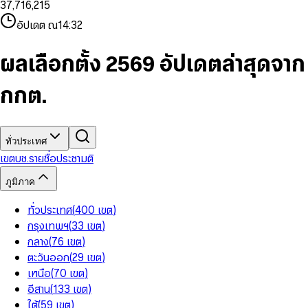
3
7
,
7
1
6
,
2
1
5
8
9
8
4
8
8
2
7
3
2
6
9
9
อัปเดต ณ
14:32
5
9
9
3
8
4
3
7
6
4
9
5
4
8
7
5
6
5
9
ผลเลือกตั้ง 2569 อัปเดตล่าสุดจาก
8
6
7
6
9
7
8
7
กกต.
8
9
8
9
9
ทั่วประเทศ
เขต
บช.รายชื่อ
ประชามติ
ภูมิภาค
ทั่วประเทศ
(
400
เขต
)
กรุงเทพฯ
(
33
เขต
)
กลาง
(
76
เขต
)
ตะวันออก
(
29
เขต
)
เหนือ
(
70
เขต
)
อีสาน
(
133
เขต
)
ใต้
(
59
เขต
)