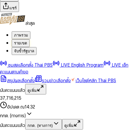
แชร์
ล่าสุด
ภาพรวม
รายเขต
จับขั้วรัฐบาล
0
0
ชมสดเลือกตั้ง Thai PBS
LIVE English Program
LIVE เช็ก
1
1
0
2
2
1
0
คะแนนตามคำขอ
3
3
2
1
สรุปผลเลือกตั้ง
รวมข่าวเลือกตั้ง
เว็บไซต์หลัก Thai PBS
0
4
4
3
2
1
5
5
4
0
3
นับคะแนนแล้ว
ดูเพิ่ม
2
6
6
0
5
1
0
4
0
0
3
7
,
7
1
6
,
2
1
5
1
1
0
4
8
8
2
7
3
2
6
2
2
1
0
อัปเดต ณ
14:32
5
9
9
3
8
4
3
7
3
3
2
1
6
4
9
5
4
8
กกต. (ทางการ)
0
4
4
3
2
7
5
6
5
9
1
5
5
4
0
3
8
6
7
6
นับคะแนนแล้ว
กกต. (ทางการ)
ดูเพิ่ม
2
6
6
0
5
1
0
4
9
7
8
7