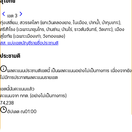
สุโขทัย
เขต 3
ทุ่งเสลี่ยม, สวรรคโลก (ยกเว้นคลองยาง, ในเมือง, ปากน้ำ, ป่ากุมเกาะ),
ศรีสำโรง (เฉพาะนาขุนไกร, บ้านซ่าน, บ้านไร่, ราวต้นจันทร์, วัดเกาะ), เมือง
สุโขทัย (เฉพาะเมืองเก่า, วังทองแดง)
สส. แบ่งเขต
บัญชีรายชื่อ
ประชามติ
ประชามติ
0
0
1
1
2
ผลคะแนนประชามติเขตนี้ เป็นผลคะแนนอย่างไม่เป็นทางการ เนื่องจากยัง
2
3
ไม่มีการประกาศผลคะแนนรายเขต
3
0
4
4
1
0
5
เขตนี้นับคะแนนแล้ว
5
2
0
1
6
คะแนนจาก กกต. (อย่างไม่เป็นทางการ)
6
3
1
2
7
7
4
,
2
3
8
8
5
3
4
9
อัปเดต ณ
01:00
9
6
4
5
7
5
6
8
6
7
9
7
8