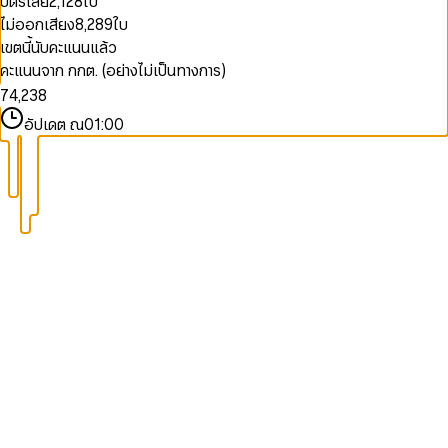
บัตรเสีย
2,128
ใบ
2
3
9
3
0
4
ไม่ออกเสียง
8,289
ใบ
4
1
0
5
เขตนี้นับคะแนนแล้ว
5
2
0
1
6
คะแนนจาก กกต. (อย่างไม่เป็นทางการ)
6
3
1
2
7
7
4
,
2
3
8
8
5
3
4
9
อัปเดต ณ
01:00
9
6
4
5
7
5
6
8
6
7
9
7
8
8
9
9