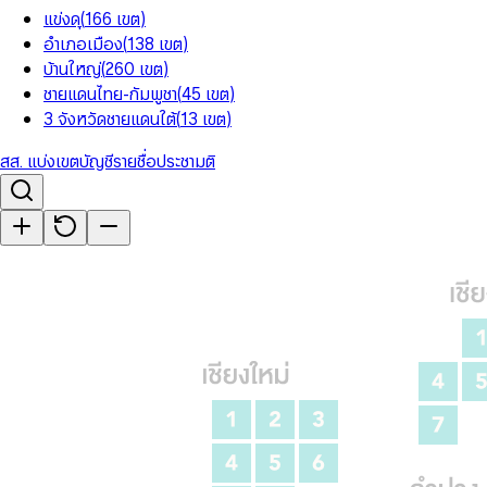
แข่งดุ
(
166
เขต
)
อำเภอเมือง
(
138
เขต
)
บ้านใหญ่
(
260
เขต
)
ชายแดนไทย-กัมพูชา
(
45
เขต
)
3 จังหวัดชายแดนใต้
(
13
เขต
)
สส. แบ่งเขต
บัญชีรายชื่อ
ประชามติ