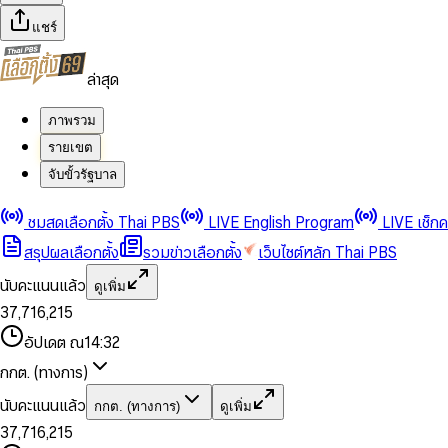
แชร์
ล่าสุด
ภาพรวม
รายเขต
จับขั้วรัฐบาล
0
0
1
1
0
2
2
1
0
ชมสดเลือกตั้ง Thai PBS
LIVE English Program
LIVE เช็ก
3
3
2
1
สรุปผลเลือกตั้ง
รวมข่าวเลือกตั้ง
เว็บไซต์หลัก Thai PBS
0
4
4
3
2
1
5
5
4
0
3
นับคะแนนแล้ว
ดูเพิ่ม
2
6
6
0
5
1
0
4
0
0
3
7
,
7
1
6
,
2
1
5
1
1
0
4
8
8
2
7
3
2
6
2
2
1
0
อัปเดต ณ
14:32
5
9
9
3
8
4
3
7
3
3
2
1
6
4
9
5
4
8
กกต. (ทางการ)
0
4
4
3
2
7
5
6
5
9
1
5
5
4
0
3
8
6
7
6
นับคะแนนแล้ว
กกต. (ทางการ)
ดูเพิ่ม
2
6
6
0
5
1
0
4
9
7
8
7
3
7
,
7
1
6
,
2
1
5
8
9
8