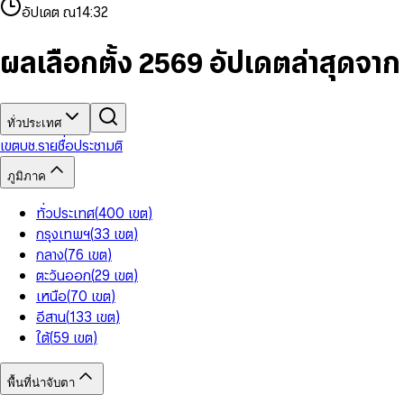
4
8
8
2
7
3
2
6
9
9
อัปเดต ณ
14:32
5
9
9
3
8
4
3
7
6
4
9
5
4
8
7
5
6
5
9
ผลเลือกตั้ง 2569 อัปเดตล่าสุดจา
8
6
7
6
9
7
8
7
8
9
8
9
9
ทั่วประเทศ
เขต
บช.รายชื่อ
ประชามติ
ภูมิภาค
ทั่วประเทศ
(
400
เขต
)
กรุงเทพฯ
(
33
เขต
)
กลาง
(
76
เขต
)
ตะวันออก
(
29
เขต
)
เหนือ
(
70
เขต
)
อีสาน
(
133
เขต
)
ใต้
(
59
เขต
)
พื้นที่น่าจับตา