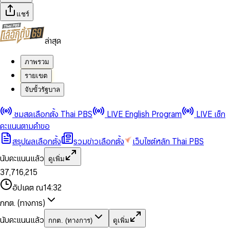
แชร์
ล่าสุด
ภาพรวม
รายเขต
จับขั้วรัฐบาล
0
0
ชมสดเลือกตั้ง Thai PBS
LIVE English Program
LIVE เช็ก
1
1
0
2
2
1
0
คะแนนตามคำขอ
3
3
2
1
สรุปผลเลือกตั้ง
รวมข่าวเลือกตั้ง
เว็บไซต์หลัก Thai PBS
0
4
4
3
2
1
5
5
4
0
3
นับคะแนนแล้ว
ดูเพิ่ม
2
6
6
0
5
1
0
4
0
0
3
7
,
7
1
6
,
2
1
5
1
1
0
4
8
8
2
7
3
2
6
2
2
1
0
อัปเดต ณ
14:32
5
9
9
3
8
4
3
7
3
3
2
1
6
4
9
5
4
8
กกต. (ทางการ)
0
4
4
3
2
7
5
6
5
9
1
5
5
4
0
3
8
6
7
6
นับคะแนนแล้ว
กกต. (ทางการ)
ดูเพิ่ม
2
6
6
0
5
1
0
4
9
7
8
7