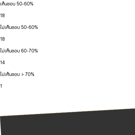
เห็นชอบ 50-60%
18
ไม่เห็นชอบ 50-60%
18
ไม่เห็นชอบ 60-70%
14
ไม่เห็นชอบ > 70%
1