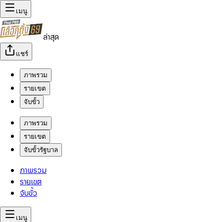
เมนู
ล่าสุด
แชร์
ภาพรวม
รายเขต
จับขั้ว
ภาพรวม
รายเขต
จับขั้วรัฐบาล
ภาพรวม
รายเขต
จับขั้ว
เมนู