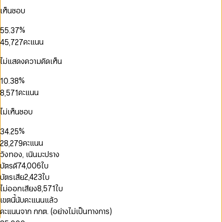
2
2
0
4
0
1
3
3
0
เห็นชอบ
3
3
1
5
1
2
4
4
1
0
4
4
2
6
2
3
5
0
5
2
1
0
%
5
5
.
3
7
3
4
6
1
6
3
2
1
6
6
4
8
คะแนน
4
5
,
7
2
7
4
3
0
2
7
7
5
9
5
6
8
3
8
0
5
4
1
3
8
8
6
6
7
9
4
9
ไม่แสดงความคิดเห็น
0
1
6
5
2
4
9
9
7
7
8
5
0
1
0
2
7
6
3
5
8
8
9
6
1
0
2
%
1
0
.
3
8
7
4
6
0
9
0
9
7
2
1
3
2
1
4
9
คะแนน
8
,
5
7
1
0
1
8
3
2
4
3
2
5
9
6
8
2
0
1
2
9
4
3
5
4
3
6
7
9
3
ไม่เห็นชอบ
1
2
0
3
5
4
6
5
4
7
8
4
2
3
1
4
0
6
0
5
7
6
5
8
9
5
%
3
4
.
2
5
1
7
1
6
8
7
6
9
6
4
5
3
6
คะแนน
2
8
,
2
7
9
8
7
7
5
6
4
7
0
3
9
3
8
9
8
วังทอง, เนินมะปราง
8
6
7
5
8
1
4
4
9
9
9
บัตรดี
74,006
ใบ
7
8
6
9
2
5
5
8
9
7
บัตรเสีย
2,423
ใบ
3
0
6
6
9
8
4
1
ไม่ออกเสียง
8,571
ใบ
7
7
9
5
2
8
8
เขตนี้นับคะแนนแล้ว
6
3
9
9
คะแนนจาก กกต. (อย่างไม่เป็นทางการ)
7
4