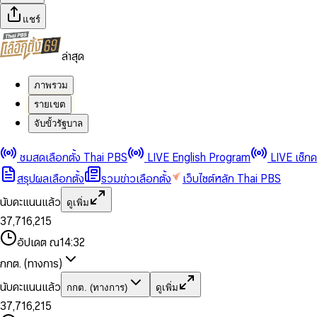
แชร์
ล่าสุด
ภาพรวม
รายเขต
จับขั้วรัฐบาล
0
0
1
1
0
2
2
1
0
ชมสดเลือกตั้ง Thai PBS
LIVE English Program
LIVE เช็ก
3
3
2
1
สรุปผลเลือกตั้ง
รวมข่าวเลือกตั้ง
เว็บไซต์หลัก Thai PBS
0
4
4
3
2
1
5
5
4
0
3
นับคะแนนแล้ว
ดูเพิ่ม
2
6
6
0
5
1
0
4
0
0
3
7
,
7
1
6
,
2
1
5
1
1
0
4
8
8
2
7
3
2
6
2
2
1
0
อัปเดต ณ
14:32
5
9
9
3
8
4
3
7
3
3
2
1
6
4
9
5
4
8
กกต. (ทางการ)
0
4
4
3
2
7
5
6
5
9
1
5
5
4
0
3
8
6
7
6
นับคะแนนแล้ว
กกต. (ทางการ)
ดูเพิ่ม
2
6
6
0
5
1
0
4
9
7
8
7
3
7
,
7
1
6
,
2
1
5
8
9
8