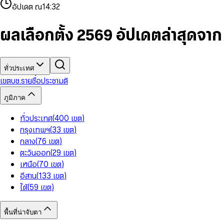
4
8
8
2
7
3
2
6
9
9
อัปเดต ณ
14:32
5
9
9
3
8
4
3
7
6
4
9
5
4
8
7
5
6
5
9
ผลเลือกตั้ง 2569 อัปเดตล่าสุดจา
8
6
7
6
9
7
8
7
8
9
8
9
9
ทั่วประเทศ
เขต
บช.รายชื่อ
ประชามติ
ภูมิภาค
ทั่วประเทศ
(
400
เขต
)
กรุงเทพฯ
(
33
เขต
)
กลาง
(
76
เขต
)
ตะวันออก
(
29
เขต
)
เหนือ
(
70
เขต
)
อีสาน
(
133
เขต
)
ใต้
(
59
เขต
)
พื้นที่น่าจับตา