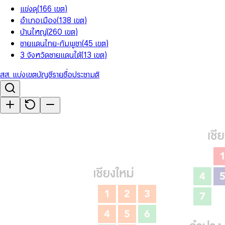
แข่งดุ
(
166
เขต
)
อำเภอเมือง
(
138
เขต
)
บ้านใหญ่
(
260
เขต
)
ชายแดนไทย-กัมพูชา
(
45
เขต
)
3 จังหวัดชายแดนใต้
(
13
เขต
)
สส. แบ่งเขต
บัญชีรายชื่อ
ประชามติ