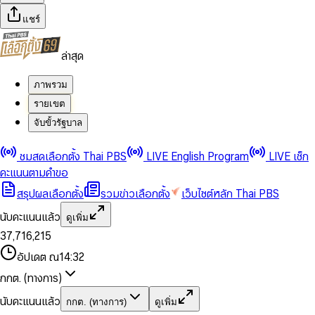
แชร์
ล่าสุด
ภาพรวม
รายเขต
จับขั้วรัฐบาล
0
0
ชมสดเลือกตั้ง Thai PBS
LIVE English Program
LIVE เช็ก
1
1
0
2
2
1
0
คะแนนตามคำขอ
3
3
2
1
สรุปผลเลือกตั้ง
รวมข่าวเลือกตั้ง
เว็บไซต์หลัก Thai PBS
0
4
4
3
2
1
5
5
4
0
3
นับคะแนนแล้ว
ดูเพิ่ม
2
6
6
0
5
1
0
4
0
0
3
7
,
7
1
6
,
2
1
5
1
1
0
4
8
8
2
7
3
2
6
2
2
1
0
อัปเดต ณ
14:32
5
9
9
3
8
4
3
7
3
3
2
1
6
4
9
5
4
8
กกต. (ทางการ)
0
4
4
3
2
7
5
6
5
9
1
5
5
4
0
3
8
6
7
6
นับคะแนนแล้ว
กกต. (ทางการ)
ดูเพิ่ม
2
6
6
0
5
1
0
4
9
7
8
7