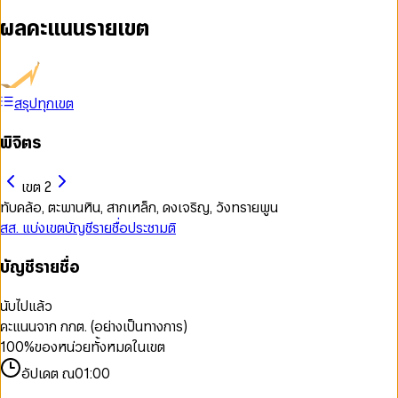
ผลคะแนนรายเขต
สรุปทุกเขต
พิจิตร
เขต 2
ทับคล้อ, ตะพานหิน, สากเหล็ก, ดงเจริญ, วังทรายพูน
สส. แบ่งเขต
บัญชีรายชื่อ
ประชามติ
บัญชีรายชื่อ
นับไปแล้ว
คะแนนจาก กกต. (อย่างเป็นทางการ)
100
%
ของหน่วยทั้งหมดในเขต
อัปเดต ณ
01:00