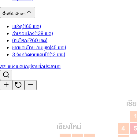
พื้นที่น่าจับตา
แข่งดุ
(
166
เขต
)
อำเภอเมือง
(
138
เขต
)
บ้านใหญ่
(
260
เขต
)
ชายแดนไทย-กัมพูชา
(
45
เขต
)
3 จังหวัดชายแดนใต้
(
13
เขต
)
สส. แบ่งเขต
บัญชีรายชื่อ
ประชามติ