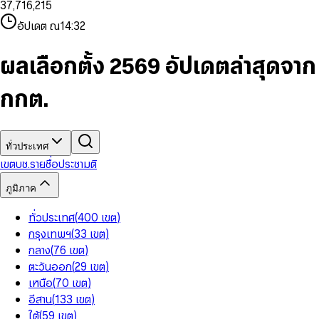
3
7
,
7
1
6
,
2
1
5
8
9
8
4
8
8
2
7
3
2
6
9
9
อัปเดต ณ
14:32
5
9
9
3
8
4
3
7
6
4
9
5
4
8
7
5
6
5
9
ผลเลือกตั้ง 2569 อัปเดตล่าสุดจาก
8
6
7
6
9
7
8
7
กกต.
8
9
8
9
9
ทั่วประเทศ
เขต
บช.รายชื่อ
ประชามติ
ภูมิภาค
ทั่วประเทศ
(
400
เขต
)
กรุงเทพฯ
(
33
เขต
)
กลาง
(
76
เขต
)
ตะวันออก
(
29
เขต
)
เหนือ
(
70
เขต
)
อีสาน
(
133
เขต
)
ใต้
(
59
เขต
)