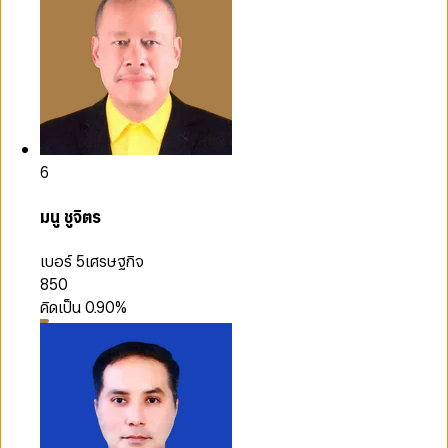
6
มนู ชูจิตร
เบอร์ 5
เศรษฐกิจ
850
คิดเป็น
0.90
%