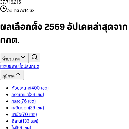
3
7
,
7
1
6
,
2
1
5
8
9
8
4
8
8
2
7
3
2
6
9
9
อัปเดต ณ
14:32
5
9
9
3
8
4
3
7
6
4
9
5
4
8
7
5
6
5
9
ผลเลือกตั้ง 2569 อัปเดตล่าสุดจาก
8
6
7
6
9
7
8
7
กกต.
8
9
8
9
9
ทั่วประเทศ
เขต
บช.รายชื่อ
ประชามติ
ภูมิภาค
ทั่วประเทศ
(
400
เขต
)
กรุงเทพฯ
(
33
เขต
)
กลาง
(
76
เขต
)
ตะวันออก
(
29
เขต
)
เหนือ
(
70
เขต
)
อีสาน
(
133
เขต
)
ใต้
(
59
เขต
)