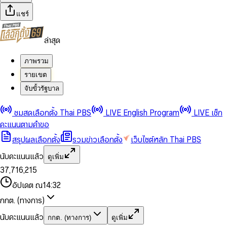
แชร์
ล่าสุด
ภาพรวม
รายเขต
จับขั้วรัฐบาล
0
0
ชมสดเลือกตั้ง Thai PBS
LIVE English Program
LIVE เช็ก
1
1
0
2
2
1
0
คะแนนตามคำขอ
3
3
2
1
สรุปผลเลือกตั้ง
รวมข่าวเลือกตั้ง
เว็บไซต์หลัก Thai PBS
0
4
4
3
2
1
5
5
4
0
3
นับคะแนนแล้ว
ดูเพิ่ม
2
6
6
0
5
1
0
4
0
0
3
7
,
7
1
6
,
2
1
5
1
1
0
4
8
8
2
7
3
2
6
2
2
1
0
อัปเดต ณ
14:32
5
9
9
3
8
4
3
7
3
3
2
1
6
4
9
5
4
8
กกต. (ทางการ)
0
4
4
3
2
7
5
6
5
9
1
5
5
4
0
3
8
6
7
6
นับคะแนนแล้ว
กกต. (ทางการ)
ดูเพิ่ม
2
6
6
0
5
1
0
4
9
7
8
7