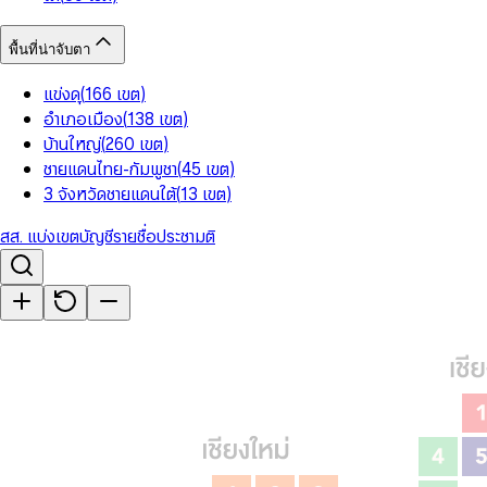
พื้นที่น่าจับตา
แข่งดุ
(
166
เขต
)
อำเภอเมือง
(
138
เขต
)
บ้านใหญ่
(
260
เขต
)
ชายแดนไทย-กัมพูชา
(
45
เขต
)
3 จังหวัดชายแดนใต้
(
13
เขต
)
สส. แบ่งเขต
บัญชีรายชื่อ
ประชามติ