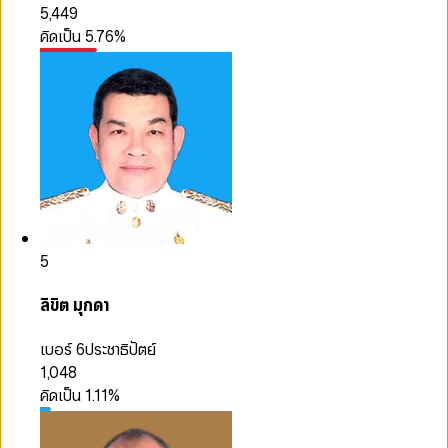
5,449
คิดเป็น
5.76
%
5
ลิขิต มุกดา
เบอร์ 6
ประชาธิปัตย์
1,048
คิดเป็น
1.11
%