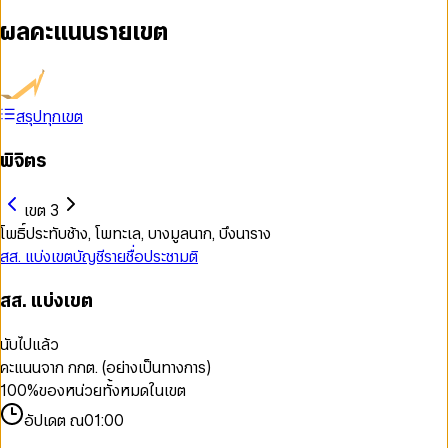
ผลคะแนนรายเขต
สรุปทุกเขต
พิจิตร
เขต 3
โพธิ์ประทับช้าง, โพทะเล, บางมูลนาก, บึงนาราง
สส. แบ่งเขต
บัญชีรายชื่อ
ประชามติ
สส. แบ่งเขต
นับไปแล้ว
คะแนนจาก กกต. (อย่างเป็นทางการ)
100
%
ของหน่วยทั้งหมดในเขต
อัปเดต ณ
01:00