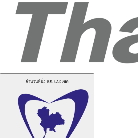
จำนวนที่นั่ง สส. แบ่งเขต