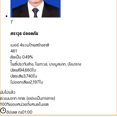
7
ศราวุธ ปลอดภัย
เบอร์ 4
รวมไทยสร้างชาติ
461
คิดเป็น
0.49
%
โพธิ์ประทับช้าง, โพทะเล, บางมูลนาก, บึงนาราง
บัตรดี
94,660
ใบ
บัตรเสีย
3,740
ใบ
ไม่ออกเสียง
2,197
ใบ
นับไปแล้ว
คะแนนจาก กกต. (อย่างเป็นทางการ)
100
%
ของหน่วยทั้งหมดในเขต
อัปเดต ณ
01:00