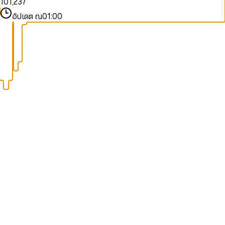
1
0
1
,
2
3
7
2
1
2
3
4
8
อัปเดต ณ
01:00
3
2
3
4
5
9
4
3
4
5
6
5
4
5
6
7
6
5
6
7
8
7
6
7
8
9
8
7
8
9
9
8
9
9