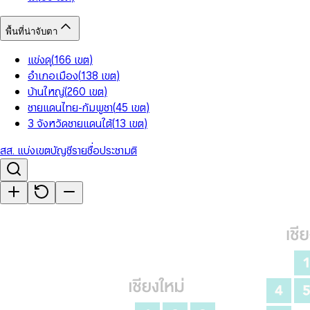
พื้นที่น่าจับตา
แข่งดุ
(
166
เขต
)
อำเภอเมือง
(
138
เขต
)
บ้านใหญ่
(
260
เขต
)
ชายแดนไทย-กัมพูชา
(
45
เขต
)
3 จังหวัดชายแดนใต้
(
13
เขต
)
สส. แบ่งเขต
บัญชีรายชื่อ
ประชามติ