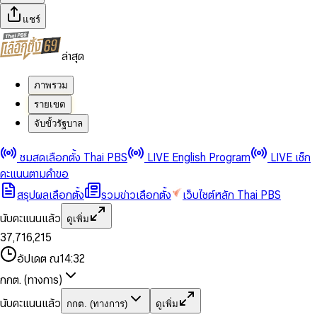
แชร์
ล่าสุด
ภาพรวม
รายเขต
จับขั้วรัฐบาล
0
0
ชมสดเลือกตั้ง Thai PBS
LIVE English Program
LIVE เช็ก
1
1
0
2
2
1
0
คะแนนตามคำขอ
3
3
2
1
สรุปผลเลือกตั้ง
รวมข่าวเลือกตั้ง
เว็บไซต์หลัก Thai PBS
0
4
4
3
2
1
5
5
4
0
3
นับคะแนนแล้ว
ดูเพิ่ม
2
6
6
0
5
1
0
4
0
0
3
7
,
7
1
6
,
2
1
5
1
1
0
4
8
8
2
7
3
2
6
2
2
1
0
อัปเดต ณ
14:32
5
9
9
3
8
4
3
7
3
3
2
1
6
4
9
5
4
8
กกต. (ทางการ)
0
4
4
3
2
7
5
6
5
9
1
5
5
4
0
3
8
6
7
6
นับคะแนนแล้ว
กกต. (ทางการ)
ดูเพิ่ม
2
6
6
0
5
1
0
4
9
7
8
7