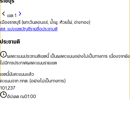
ราชบุรี
เขต 1
เมืองราชบุรี (ยกเว้นดอนแร่, น้ำพุ, ห้วยไผ่, อ่างทอง)
สส. แบ่งเขต
บัญชีรายชื่อ
ประชามติ
ประชามติ
0
1
ผลคะแนนประชามติเขตนี้ เป็นผลคะแนนอย่างไม่เป็นทางการ เนื่องจากยัง
2
ไม่มีการประกาศผลคะแนนรายเขต
3
0
4
เขตนี้นับคะแนนแล้ว
0
1
5
คะแนนจาก กกต. (อย่างไม่เป็นทางการ)
0
0
1
2
6
1
0
1
,
2
3
7
2
1
2
3
4
8
อัปเดต ณ
01:00
3
2
3
4
5
9
4
3
4
5
6
5
4
5
6
7
6
5
6
7
8
7
6
7
8
9
8
7
8
9