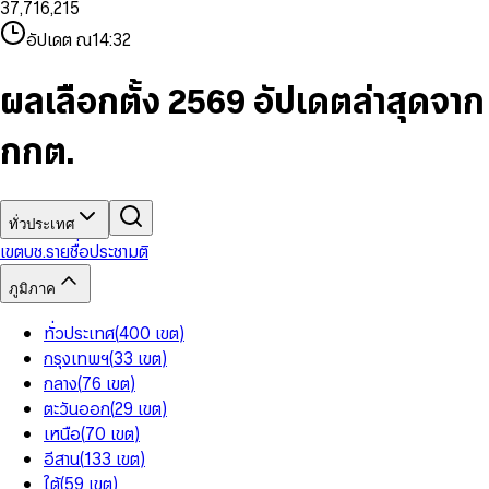
3
7
,
7
1
6
,
2
1
5
8
9
8
4
8
8
2
7
3
2
6
9
9
อัปเดต ณ
14:32
5
9
9
3
8
4
3
7
6
4
9
5
4
8
7
5
6
5
9
ผลเลือกตั้ง 2569 อัปเดตล่าสุดจาก
8
6
7
6
9
7
8
7
กกต.
8
9
8
9
9
ทั่วประเทศ
เขต
บช.รายชื่อ
ประชามติ
ภูมิภาค
ทั่วประเทศ
(
400
เขต
)
กรุงเทพฯ
(
33
เขต
)
กลาง
(
76
เขต
)
ตะวันออก
(
29
เขต
)
เหนือ
(
70
เขต
)
อีสาน
(
133
เขต
)
ใต้
(
59
เขต
)