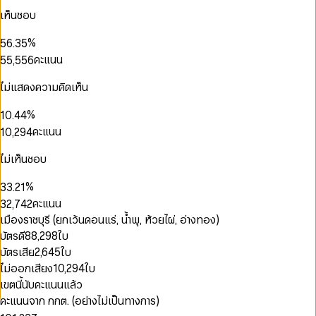
2
3
0
2
1
1
1
1
2
เห็นชอบ
0
3
4
1
3
2
2
2
2
3
1
4
5
2
4
3
3
3
3
4
2
%
5
6
.
3
5
4
4
4
4
5
3
6
7
4
6
คะแนน
5
5
,
5
5
6
0
0
4
7
8
5
7
6
6
6
6
7
1
1
5
0
8
9
6
8
7
7
7
7
8
ไม่แสดงความคิดเห็น
2
2
6
1
9
7
9
8
8
8
8
9
0
3
3
0
7
2
8
9
9
9
9
0
%
1
0
.
4
4
0
1
8
3
9
1
2
1
5
5
คะแนน
1
0
,
2
9
4
2
3
2
6
6
2
1
3
5
0
0
3
0
4
3
7
7
3
2
4
6
ไม่เห็นชอบ
1
1
0
0
4
1
5
4
8
8
4
3
5
7
2
2
1
0
1
0
5
2
0
6
5
9
9
5
4
6
8
%
3
3
.
2
1
2
1
6
3
1
7
6
6
5
7
9
4
4
3
2
คะแนน
3
2
,
7
4
2
8
7
7
6
8
5
5
4
3
4
3
8
5
3
9
8
เมืองราชบุรี (ยกเว้นดอนแร่, น้ำพุ, ห้วยไผ่, อ่างทอง)
8
7
9
6
6
5
4
0
5
4
9
6
4
9
9
8
บัตรดี
88,298
ใบ
7
7
6
5
1
6
5
7
5
9
8
8
7
6
บัตรเสีย
2,645
ใบ
2
7
6
8
6
9
9
8
7
3
ไม่ออกเสียง
10,294
ใบ
8
7
9
7
9
8
0
4
9
8
8
เขตนี้นับคะแนนแล้ว
9
0
1
5
9
9
คะแนนจาก กกต. (อย่างไม่เป็นทางการ)
0
0
1
2
6