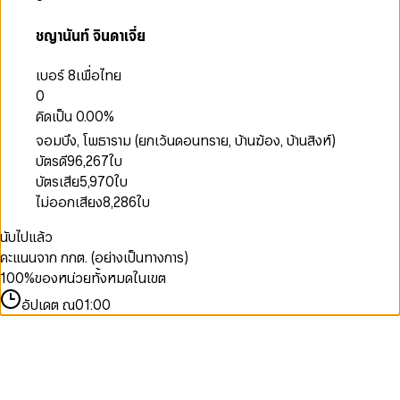
ชญานันท์ จินดาเจี่ย
เบอร์ 8
เพื่อไทย
0
คิดเป็น
0.00
%
จอมบึง, โพธาราม (ยกเว้นดอนทราย, บ้านฆ้อง, บ้านสิงห์)
บัตรดี
96,267
ใบ
บัตรเสีย
5,970
ใบ
ไม่ออกเสียง
8,286
ใบ
นับไปแล้ว
คะแนนจาก กกต. (อย่างเป็นทางการ)
100
%
ของหน่วยทั้งหมดในเขต
อัปเดต ณ
01:00