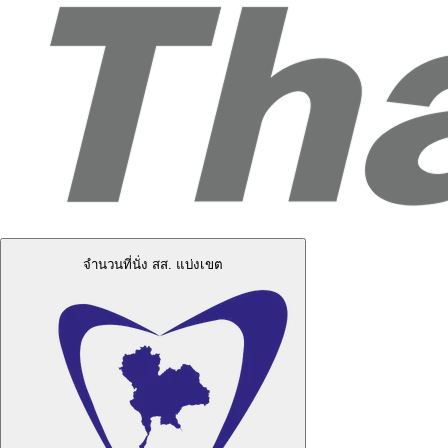
จำนวนที่นั่ง สส. แบ่งเขต