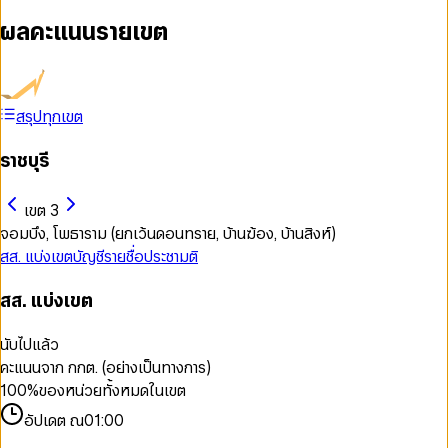
ผลคะแนนรายเขต
สรุปทุกเขต
ราชบุรี
เขต 3
จอมบึง, โพธาราม (ยกเว้นดอนทราย, บ้านฆ้อง, บ้านสิงห์)
สส. แบ่งเขต
บัญชีรายชื่อ
ประชามติ
สส. แบ่งเขต
นับไปแล้ว
คะแนนจาก กกต. (อย่างเป็นทางการ)
100
%
ของหน่วยทั้งหมดในเขต
อัปเดต ณ
01:00