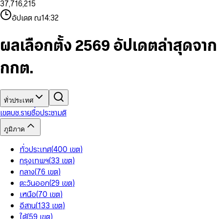
3
7
,
7
1
6
,
2
1
5
8
9
8
4
8
8
2
7
3
2
6
9
9
อัปเดต ณ
14:32
5
9
9
3
8
4
3
7
6
4
9
5
4
8
7
5
6
5
9
ผลเลือกตั้ง 2569 อัปเดตล่าสุดจาก
8
6
7
6
9
7
8
7
กกต.
8
9
8
9
9
ทั่วประเทศ
เขต
บช.รายชื่อ
ประชามติ
ภูมิภาค
ทั่วประเทศ
(
400
เขต
)
กรุงเทพฯ
(
33
เขต
)
กลาง
(
76
เขต
)
ตะวันออก
(
29
เขต
)
เหนือ
(
70
เขต
)
อีสาน
(
133
เขต
)
ใต้
(
59
เขต
)