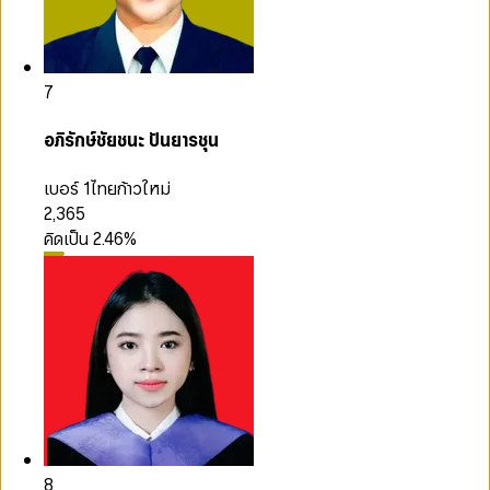
7
อภิรักษ์ชัยชนะ ปันยารชุน
เบอร์ 1
ไทยก้าวใหม่
2,365
คิดเป็น
2.46
%
8