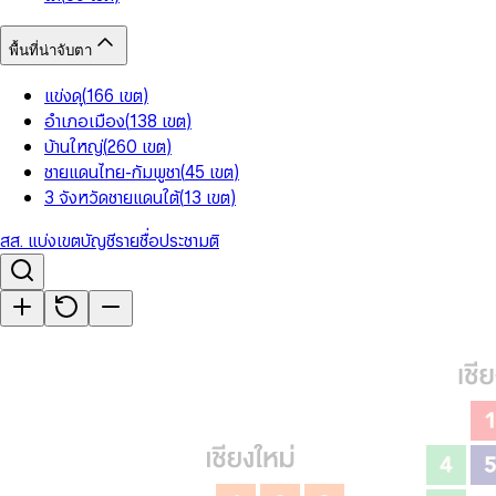
พื้นที่น่าจับตา
แข่งดุ
(
166
เขต
)
อำเภอเมือง
(
138
เขต
)
บ้านใหญ่
(
260
เขต
)
ชายแดนไทย-กัมพูชา
(
45
เขต
)
3 จังหวัดชายแดนใต้
(
13
เขต
)
สส. แบ่งเขต
บัญชีรายชื่อ
ประชามติ