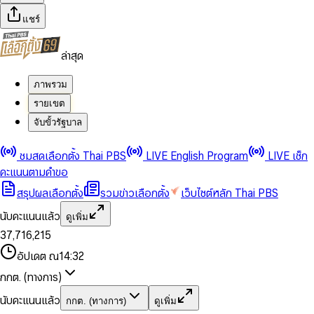
แชร์
ล่าสุด
ภาพรวม
รายเขต
จับขั้วรัฐบาล
0
0
ชมสดเลือกตั้ง Thai PBS
LIVE English Program
LIVE เช็ก
1
1
0
2
2
1
0
คะแนนตามคำขอ
3
3
2
1
สรุปผลเลือกตั้ง
รวมข่าวเลือกตั้ง
เว็บไซต์หลัก Thai PBS
0
4
4
3
2
1
5
5
4
0
3
นับคะแนนแล้ว
ดูเพิ่ม
2
6
6
0
5
1
0
4
0
0
3
7
,
7
1
6
,
2
1
5
1
1
0
4
8
8
2
7
3
2
6
2
2
1
0
อัปเดต ณ
14:32
5
9
9
3
8
4
3
7
3
3
2
1
6
4
9
5
4
8
กกต. (ทางการ)
0
4
4
3
2
7
5
6
5
9
1
5
5
4
0
3
8
6
7
6
นับคะแนนแล้ว
กกต. (ทางการ)
ดูเพิ่ม
2
6
6
0
5
1
0
4
9
7
8
7