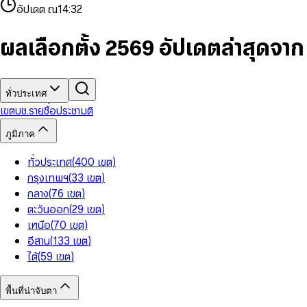
4
8
8
2
7
3
2
6
9
9
อัปเดต ณ
14:32
5
9
9
3
8
4
3
7
6
4
9
5
4
8
7
5
6
5
9
ผลเลือกตั้ง 2569 อัปเดตล่าสุดจา
8
6
7
6
9
7
8
7
8
9
8
9
9
ทั่วประเทศ
เขต
บช.รายชื่อ
ประชามติ
ภูมิภาค
ทั่วประเทศ
(
400
เขต
)
กรุงเทพฯ
(
33
เขต
)
กลาง
(
76
เขต
)
ตะวันออก
(
29
เขต
)
เหนือ
(
70
เขต
)
อีสาน
(
133
เขต
)
ใต้
(
59
เขต
)
พื้นที่น่าจับตา