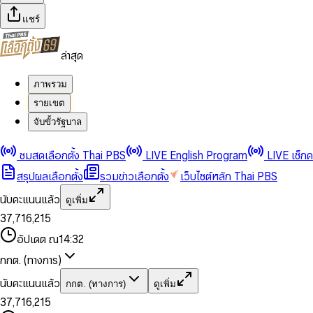
แชร์
ล่าสุด
ภาพรวม
รายเขต
จับขั้วรัฐบาล
0
0
1
1
0
2
2
1
0
ชมสดเลือกตั้ง Thai PBS
LIVE English Program
LIVE เช็ก
3
3
2
1
สรุปผลเลือกตั้ง
รวมข่าวเลือกตั้ง
เว็บไซต์หลัก Thai PBS
0
4
4
3
2
1
5
5
4
0
3
นับคะแนนแล้ว
ดูเพิ่ม
2
6
6
0
5
1
0
4
0
0
3
7
,
7
1
6
,
2
1
5
1
1
0
4
8
8
2
7
3
2
6
2
2
1
0
อัปเดต ณ
14:32
5
9
9
3
8
4
3
7
3
3
2
1
6
4
9
5
4
8
กกต. (ทางการ)
0
4
4
3
2
7
5
6
5
9
1
5
5
4
0
3
8
6
7
6
นับคะแนนแล้ว
กกต. (ทางการ)
ดูเพิ่ม
2
6
6
0
5
1
0
4
9
7
8
7
3
7
,
7
1
6
,
2
1
5
8
9
8