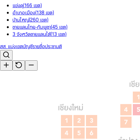
แข่งดุ
(
166
เขต
)
อำเภอเมือง
(
138
เขต
)
บ้านใหญ่
(
260
เขต
)
ชายแดนไทย-กัมพูชา
(
45
เขต
)
3 จังหวัดชายแดนใต้
(
13
เขต
)
สส. แบ่งเขต
บัญชีรายชื่อ
ประชามติ