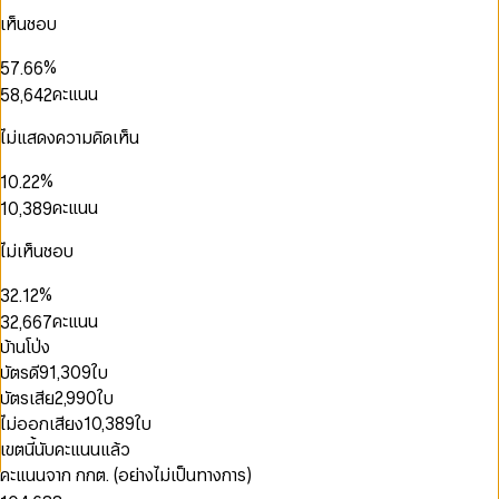
2
4
3
3
1
4
2
0
เห็นชอบ
0
3
5
4
4
2
5
3
1
0
1
4
6
5
5
3
6
4
2
0
1
2
%
5
7
.
6
6
4
7
5
3
1
2
3
6
8
7
7
คะแนน
5
8
,
6
4
2
3
4
7
9
8
8
6
9
7
5
3
4
5
8
9
9
7
8
6
4
ไม่แสดงความคิดเห็น
0
0
0
5
6
9
8
9
7
5
0
1
1
1
6
7
9
8
6
0
%
1
0
.
2
2
0
2
7
8
9
7
0
0
1
2
1
3
3
คะแนน
1
0
,
3
8
9
8
1
1
2
3
2
4
4
2
1
4
9
0
9
2
2
3
4
3
5
5
3
2
5
ไม่เห็นชอบ
1
0
0
0
3
3
4
5
4
6
6
4
3
6
2
1
0
1
1
0
4
4
5
6
5
7
7
5
4
7
%
3
2
.
1
2
2
1
5
5
6
7
6
8
8
6
5
8
4
3
2
3
คะแนน
3
2
,
6
6
7
8
7
9
9
7
6
9
5
4
3
4
0
0
4
3
7
7
8
9
8
บ้านโป่ง
8
7
6
5
4
5
1
1
5
4
8
8
9
9
9
8
บัตรดี
91,309
ใบ
7
6
5
6
0
2
2
6
5
9
9
9
8
7
6
7
บัตรเสีย
2,990
ใบ
1
3
3
7
6
9
8
7
8
0
2
4
4
ไม่ออกเสียง
10,389
ใบ
8
7
9
8
9
1
3
5
5
9
8
เขตนี้นับคะแนนแล้ว
9
2
4
6
6
9
คะแนนจาก กกต. (อย่างไม่เป็นทางการ)
0
3
5
7
7