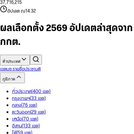
3
7
,
7
1
6
,
2
1
5
8
9
8
4
8
8
2
7
3
2
6
9
9
อัปเดต ณ
14:32
5
9
9
3
8
4
3
7
6
4
9
5
4
8
7
5
6
5
9
ผลเลือกตั้ง 2569 อัปเดตล่าสุดจาก
8
6
7
6
9
7
8
7
กกต.
8
9
8
9
9
ทั่วประเทศ
เขต
บช.รายชื่อ
ประชามติ
ภูมิภาค
ทั่วประเทศ
(
400
เขต
)
กรุงเทพฯ
(
33
เขต
)
กลาง
(
76
เขต
)
ตะวันออก
(
29
เขต
)
เหนือ
(
70
เขต
)
อีสาน
(
133
เขต
)
ใต้
(
59
เขต
)