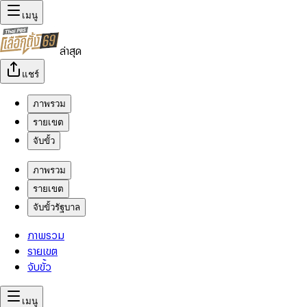
เมนู
ล่าสุด
แชร์
ภาพรวม
รายเขต
จับขั้ว
ภาพรวม
รายเขต
จับขั้วรัฐบาล
ภาพรวม
รายเขต
จับขั้ว
เมนู