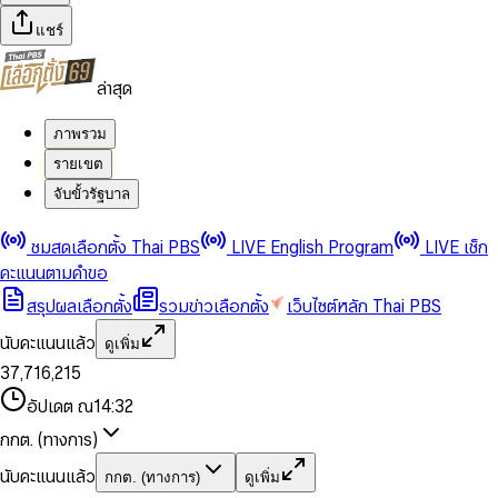
แชร์
ล่าสุด
ภาพรวม
รายเขต
จับขั้วรัฐบาล
0
0
ชมสดเลือกตั้ง Thai PBS
LIVE English Program
LIVE เช็ก
1
1
0
2
2
1
0
คะแนนตามคำขอ
3
3
2
1
สรุปผลเลือกตั้ง
รวมข่าวเลือกตั้ง
เว็บไซต์หลัก Thai PBS
0
4
4
3
2
1
5
5
4
0
3
นับคะแนนแล้ว
ดูเพิ่ม
2
6
6
0
5
1
0
4
0
0
3
7
,
7
1
6
,
2
1
5
1
1
0
4
8
8
2
7
3
2
6
2
2
1
0
อัปเดต ณ
14:32
5
9
9
3
8
4
3
7
3
3
2
1
6
4
9
5
4
8
กกต. (ทางการ)
0
4
4
3
2
7
5
6
5
9
1
5
5
4
0
3
8
6
7
6
นับคะแนนแล้ว
กกต. (ทางการ)
ดูเพิ่ม
2
6
6
0
5
1
0
4
9
7
8
7