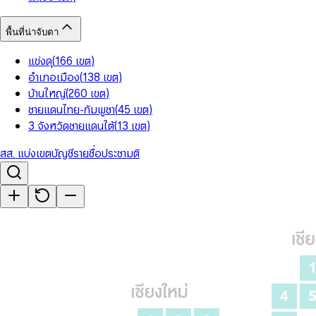
พื้นที่น่าจับตา
แข่งดุ
(
166
เขต
)
อำเภอเมือง
(
138
เขต
)
บ้านใหญ่
(
260
เขต
)
ชายแดนไทย-กัมพูชา
(
45
เขต
)
3 จังหวัดชายแดนใต้
(
13
เขต
)
สส. แบ่งเขต
บัญชีรายชื่อ
ประชามติ