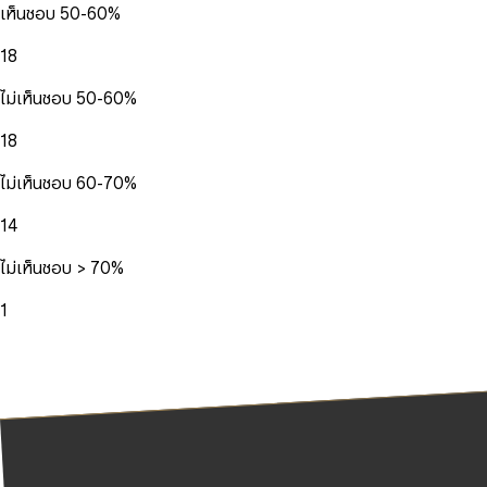
เห็นชอบ 50-60%
18
ไม่เห็นชอบ 50-60%
18
ไม่เห็นชอบ 60-70%
14
ไม่เห็นชอบ > 70%
1