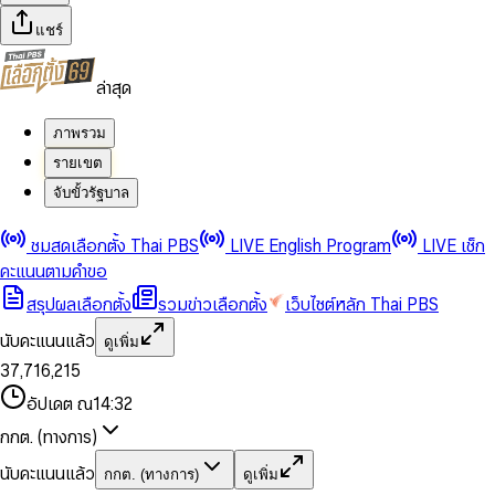
แชร์
ล่าสุด
ภาพรวม
รายเขต
จับขั้วรัฐบาล
0
0
ชมสดเลือกตั้ง Thai PBS
LIVE English Program
LIVE เช็ก
1
1
0
2
2
1
0
คะแนนตามคำขอ
3
3
2
1
สรุปผลเลือกตั้ง
รวมข่าวเลือกตั้ง
เว็บไซต์หลัก Thai PBS
0
4
4
3
2
1
5
5
4
0
3
นับคะแนนแล้ว
ดูเพิ่ม
2
6
6
0
5
1
0
4
0
0
3
7
,
7
1
6
,
2
1
5
1
1
0
4
8
8
2
7
3
2
6
2
2
1
0
อัปเดต ณ
14:32
5
9
9
3
8
4
3
7
3
3
2
1
6
4
9
5
4
8
กกต. (ทางการ)
0
4
4
3
2
7
5
6
5
9
1
5
5
4
0
3
8
6
7
6
นับคะแนนแล้ว
กกต. (ทางการ)
ดูเพิ่ม
2
6
6
0
5
1
0
4
9
7
8
7