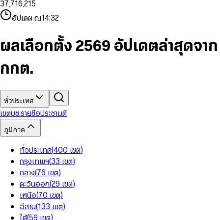
3
7
,
7
1
6
,
2
1
5
8
9
8
4
8
8
2
7
3
2
6
9
9
อัปเดต ณ
14:32
5
9
9
3
8
4
3
7
6
4
9
5
4
8
7
5
6
5
9
ผลเลือกตั้ง 2569 อัปเดตล่าสุดจาก
8
6
7
6
9
7
8
7
กกต.
8
9
8
9
9
ทั่วประเทศ
เขต
บช.รายชื่อ
ประชามติ
ภูมิภาค
ทั่วประเทศ
(
400
เขต
)
กรุงเทพฯ
(
33
เขต
)
กลาง
(
76
เขต
)
ตะวันออก
(
29
เขต
)
เหนือ
(
70
เขต
)
อีสาน
(
133
เขต
)
ใต้
(
59
เขต
)