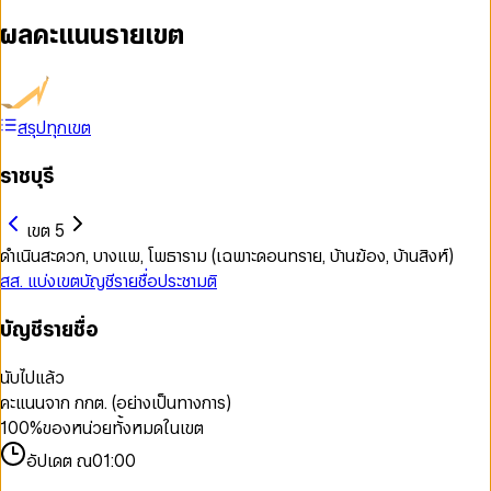
ผลคะแนนรายเขต
สรุปทุกเขต
ราชบุรี
เขต 5
ดำเนินสะดวก, บางแพ, โพธาราม (เฉพาะดอนทราย, บ้านฆ้อง, บ้านสิงห์)
สส. แบ่งเขต
บัญชีรายชื่อ
ประชามติ
บัญชีรายชื่อ
นับไปแล้ว
คะแนนจาก กกต. (อย่างเป็นทางการ)
100
%
ของหน่วยทั้งหมดในเขต
อัปเดต ณ
01:00