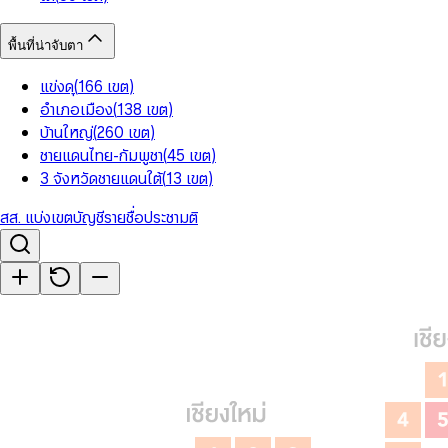
พื้นที่น่าจับตา
แข่งดุ
(
166
เขต
)
อำเภอเมือง
(
138
เขต
)
บ้านใหญ่
(
260
เขต
)
ชายแดนไทย-กัมพูชา
(
45
เขต
)
3 จังหวัดชายแดนใต้
(
13
เขต
)
สส. แบ่งเขต
บัญชีรายชื่อ
ประชามติ