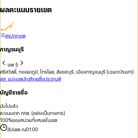
ผลคะแนนรายเขต
สรุปทุกเขต
กาญจนบุรี
เขต 5
ศรีสวัสดิ์, ทองผาภูมิ, ไทรโยค, สังขละบุรี, เมืองกาญจนบุรี (เฉพาะบ้านเก่า)
สส. แบ่งเขต
บัญชีรายชื่อ
ประชามติ
บัญชีรายชื่อ
นับไปแล้ว
คะแนนจาก กกต. (อย่างเป็นทางการ)
100
%
ของหน่วยทั้งหมดในเขต
อัปเดต ณ
01:00