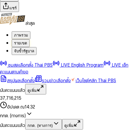
แชร์
ล่าสุด
ภาพรวม
รายเขต
จับขั้วรัฐบาล
0
0
ชมสดเลือกตั้ง Thai PBS
LIVE English Program
LIVE เช็ก
1
1
0
2
2
1
0
คะแนนตามคำขอ
3
3
2
1
สรุปผลเลือกตั้ง
รวมข่าวเลือกตั้ง
เว็บไซต์หลัก Thai PBS
0
4
4
3
2
1
5
5
4
0
3
นับคะแนนแล้ว
ดูเพิ่ม
2
6
6
0
5
1
0
4
0
0
3
7
,
7
1
6
,
2
1
5
1
1
0
4
8
8
2
7
3
2
6
2
2
1
0
อัปเดต ณ
14:32
5
9
9
3
8
4
3
7
3
3
2
1
6
4
9
5
4
8
กกต. (ทางการ)
0
4
4
3
2
7
5
6
5
9
1
5
5
4
0
3
8
6
7
6
นับคะแนนแล้ว
กกต. (ทางการ)
ดูเพิ่ม
2
6
6
0
5
1
0
4
9
7
8
7