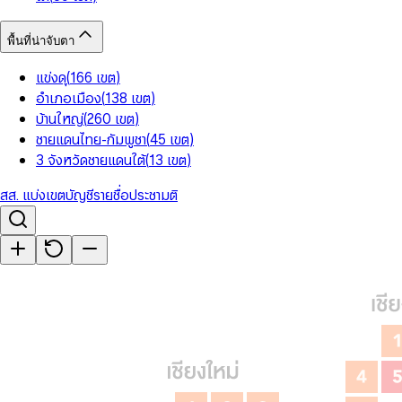
พื้นที่น่าจับตา
แข่งดุ
(
166
เขต
)
อำเภอเมือง
(
138
เขต
)
บ้านใหญ่
(
260
เขต
)
ชายแดนไทย-กัมพูชา
(
45
เขต
)
3 จังหวัดชายแดนใต้
(
13
เขต
)
สส. แบ่งเขต
บัญชีรายชื่อ
ประชามติ