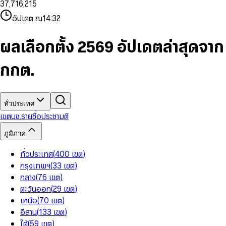
3
7
,
7
1
6
,
2
1
5
8
9
8
4
8
8
2
7
3
2
6
9
9
อัปเดต ณ
14:32
5
9
9
3
8
4
3
7
6
4
9
5
4
8
7
5
6
5
9
ผลเลือกตั้ง 2569 อัปเดตล่าสุดจาก
8
6
7
6
9
7
8
7
กกต.
8
9
8
9
9
ทั่วประเทศ
เขต
บช.รายชื่อ
ประชามติ
ภูมิภาค
ทั่วประเทศ
(
400
เขต
)
กรุงเทพฯ
(
33
เขต
)
กลาง
(
76
เขต
)
ตะวันออก
(
29
เขต
)
เหนือ
(
70
เขต
)
อีสาน
(
133
เขต
)
ใต้
(
59
เขต
)