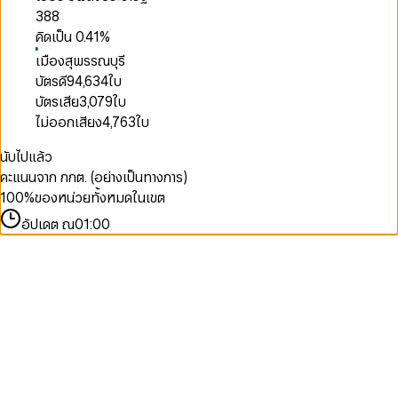
388
คิดเป็น
0.41
%
เมืองสุพรรณบุรี
บัตรดี
94,634
ใบ
บัตรเสีย
3,079
ใบ
ไม่ออกเสียง
4,763
ใบ
นับไปแล้ว
คะแนนจาก กกต. (อย่างเป็นทางการ)
100
%
ของหน่วยทั้งหมดในเขต
อัปเดต ณ
01:00