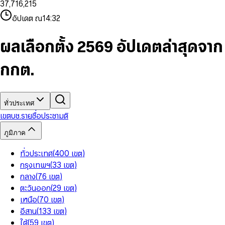
3
7
,
7
1
6
,
2
1
5
8
9
8
4
8
8
2
7
3
2
6
9
9
อัปเดต ณ
14:32
5
9
9
3
8
4
3
7
6
4
9
5
4
8
7
5
6
5
9
ผลเลือกตั้ง 2569 อัปเดตล่าสุดจาก
8
6
7
6
9
7
8
7
กกต.
8
9
8
9
9
ทั่วประเทศ
เขต
บช.รายชื่อ
ประชามติ
ภูมิภาค
ทั่วประเทศ
(
400
เขต
)
กรุงเทพฯ
(
33
เขต
)
กลาง
(
76
เขต
)
ตะวันออก
(
29
เขต
)
เหนือ
(
70
เขต
)
อีสาน
(
133
เขต
)
ใต้
(
59
เขต
)