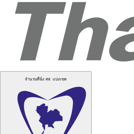
จำนวนที่นั่ง สส. แบ่งเขต