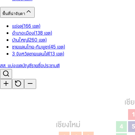
พื้นที่น่าจับตา
แข่งดุ
(
166
เขต
)
อำเภอเมือง
(
138
เขต
)
บ้านใหญ่
(
260
เขต
)
ชายแดนไทย-กัมพูชา
(
45
เขต
)
3 จังหวัดชายแดนใต้
(
13
เขต
)
สส. แบ่งเขต
บัญชีรายชื่อ
ประชามติ