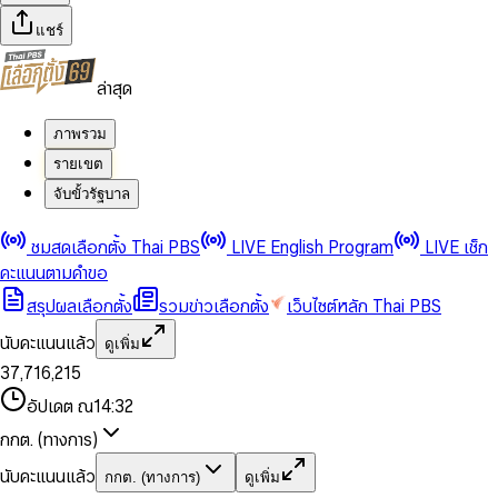
แชร์
ล่าสุด
ภาพรวม
รายเขต
จับขั้วรัฐบาล
0
0
ชมสดเลือกตั้ง Thai PBS
LIVE English Program
LIVE เช็ก
1
1
0
2
2
1
0
คะแนนตามคำขอ
3
3
2
1
สรุปผลเลือกตั้ง
รวมข่าวเลือกตั้ง
เว็บไซต์หลัก Thai PBS
0
4
4
3
2
1
5
5
4
0
3
นับคะแนนแล้ว
ดูเพิ่ม
2
6
6
0
5
1
0
4
0
0
3
7
,
7
1
6
,
2
1
5
1
1
0
4
8
8
2
7
3
2
6
2
2
1
0
อัปเดต ณ
14:32
5
9
9
3
8
4
3
7
3
3
2
1
6
4
9
5
4
8
กกต. (ทางการ)
0
4
4
3
2
7
5
6
5
9
1
5
5
4
0
3
8
6
7
6
นับคะแนนแล้ว
กกต. (ทางการ)
ดูเพิ่ม
2
6
6
0
5
1
0
4
9
7
8
7