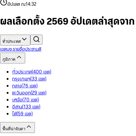
4
8
8
2
7
3
2
6
9
9
อัปเดต ณ
14:32
5
9
9
3
8
4
3
7
6
4
9
5
4
8
7
5
6
5
9
ผลเลือกตั้ง 2569 อัปเดตล่าสุดจา
8
6
7
6
9
7
8
7
8
9
8
9
9
ทั่วประเทศ
เขต
บช.รายชื่อ
ประชามติ
ภูมิภาค
ทั่วประเทศ
(
400
เขต
)
กรุงเทพฯ
(
33
เขต
)
กลาง
(
76
เขต
)
ตะวันออก
(
29
เขต
)
เหนือ
(
70
เขต
)
อีสาน
(
133
เขต
)
ใต้
(
59
เขต
)
พื้นที่น่าจับตา