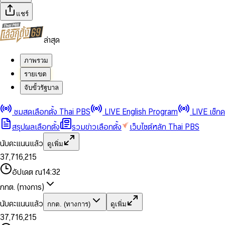
แชร์
ล่าสุด
ภาพรวม
รายเขต
จับขั้วรัฐบาล
0
0
1
1
0
2
2
1
0
ชมสดเลือกตั้ง Thai PBS
LIVE English Program
LIVE เช็ก
3
3
2
1
สรุปผลเลือกตั้ง
รวมข่าวเลือกตั้ง
เว็บไซต์หลัก Thai PBS
0
4
4
3
2
1
5
5
4
0
3
นับคะแนนแล้ว
ดูเพิ่ม
2
6
6
0
5
1
0
4
0
0
3
7
,
7
1
6
,
2
1
5
1
1
0
4
8
8
2
7
3
2
6
2
2
1
0
อัปเดต ณ
14:32
5
9
9
3
8
4
3
7
3
3
2
1
6
4
9
5
4
8
กกต. (ทางการ)
0
4
4
3
2
7
5
6
5
9
1
5
5
4
0
3
8
6
7
6
นับคะแนนแล้ว
กกต. (ทางการ)
ดูเพิ่ม
2
6
6
0
5
1
0
4
9
7
8
7
3
7
,
7
1
6
,
2
1
5
8
9
8