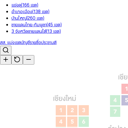
แข่งดุ
(
166
เขต
)
อำเภอเมือง
(
138
เขต
)
บ้านใหญ่
(
260
เขต
)
ชายแดนไทย-กัมพูชา
(
45
เขต
)
3 จังหวัดชายแดนใต้
(
13
เขต
)
สส. แบ่งเขต
บัญชีรายชื่อ
ประชามติ