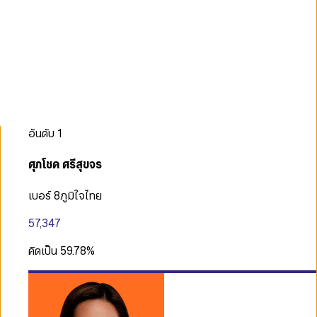
อันดับ
1
ศุภโชค ศรีสุขจร
เบอร์ 8
ภูมิใจไทย
57,347
คิดเป็น
59.78
%