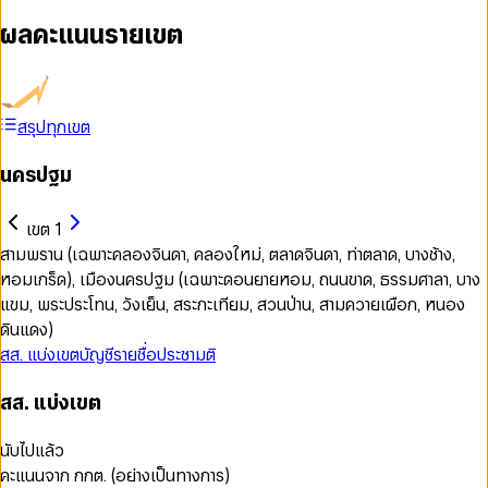
ผลคะแนนรายเขต
สรุปทุกเขต
นครปฐม
เขต 1
สามพราน (เฉพาะคลองจินดา, คลองใหม่, ตลาดจินดา, ท่าตลาด, บางช้าง,
หอมเกร็ด), เมืองนครปฐม (เฉพาะดอนยายหอม, ถนนขาด, ธรรมศาลา, บาง
แขม, พระประโทน, วังเย็น, สระกะเทียม, สวนป่าน, สามควายเผือก, หนอง
ดินแดง)
สส. แบ่งเขต
บัญชีรายชื่อ
ประชามติ
สส. แบ่งเขต
นับไปแล้ว
คะแนนจาก กกต. (อย่างเป็นทางการ)