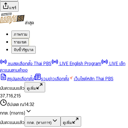
แชร์
ล่าสุด
ภาพรวม
รายเขต
จับขั้วรัฐบาล
0
0
ชมสดเลือกตั้ง Thai PBS
LIVE English Program
LIVE เช็ก
1
1
0
2
2
1
0
คะแนนตามคำขอ
3
3
2
1
สรุปผลเลือกตั้ง
รวมข่าวเลือกตั้ง
เว็บไซต์หลัก Thai PBS
0
4
4
3
2
1
5
5
4
0
3
นับคะแนนแล้ว
ดูเพิ่ม
2
6
6
0
5
1
0
4
0
0
3
7
,
7
1
6
,
2
1
5
1
1
0
4
8
8
2
7
3
2
6
2
2
1
0
อัปเดต ณ
14:32
5
9
9
3
8
4
3
7
3
3
2
1
6
4
9
5
4
8
กกต. (ทางการ)
0
4
4
3
2
7
5
6
5
9
1
5
5
4
0
3
8
6
7
6
นับคะแนนแล้ว
กกต. (ทางการ)
ดูเพิ่ม
2
6
6
0
5
1
0
4
9
7
8
7