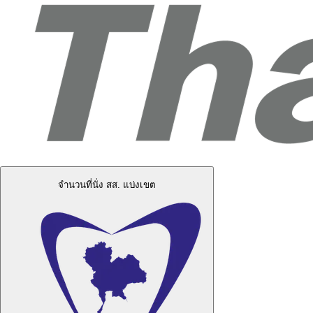
จำนวนที่นั่ง สส. แบ่งเขต