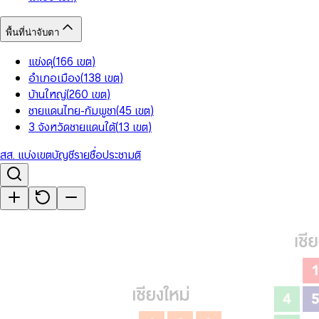
พื้นที่น่าจับตา
แข่งดุ
(
166
เขต
)
อำเภอเมือง
(
138
เขต
)
บ้านใหญ่
(
260
เขต
)
ชายแดนไทย-กัมพูชา
(
45
เขต
)
3 จังหวัดชายแดนใต้
(
13
เขต
)
สส. แบ่งเขต
บัญชีรายชื่อ
ประชามติ