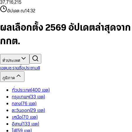
3
7
,
7
1
6
,
2
1
5
8
9
8
4
8
8
2
7
3
2
6
9
9
อัปเดต ณ
14:32
5
9
9
3
8
4
3
7
6
4
9
5
4
8
7
5
6
5
9
ผลเลือกตั้ง 2569 อัปเดตล่าสุดจาก
8
6
7
6
9
7
8
7
กกต.
8
9
8
9
9
ทั่วประเทศ
เขต
บช.รายชื่อ
ประชามติ
ภูมิภาค
ทั่วประเทศ
(
400
เขต
)
กรุงเทพฯ
(
33
เขต
)
กลาง
(
76
เขต
)
ตะวันออก
(
29
เขต
)
เหนือ
(
70
เขต
)
อีสาน
(
133
เขต
)
ใต้
(
59
เขต
)