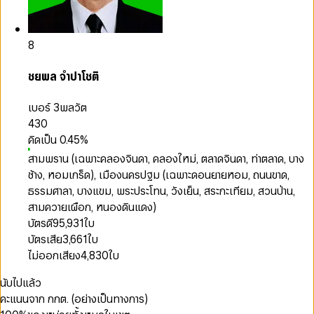
8
ชยพล จำปาโชติ
เบอร์ 3
พลวัต
430
คิดเป็น
0.45
%
สามพราน (เฉพาะคลองจินดา, คลองใหม่, ตลาดจินดา, ท่าตลาด, บาง
ช้าง, หอมเกร็ด), เมืองนครปฐม (เฉพาะดอนยายหอม, ถนนขาด,
ธรรมศาลา, บางแขม, พระประโทน, วังเย็น, สระกะเทียม, สวนป่าน,
สามควายเผือก, หนองดินแดง)
บัตรดี
95,931
ใบ
บัตรเสีย
3,661
ใบ
ไม่ออกเสียง
4,830
ใบ
นับไปแล้ว
คะแนนจาก กกต. (อย่างเป็นทางการ)