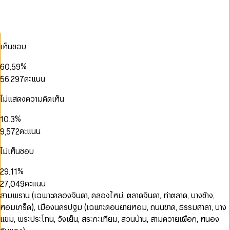
2
1
0
3
2
0
1
0
4
0
3
1
2
1
5
0
1
4
2
3
2
6
1
2
5
3
เห็นชอบ
0
4
3
7
2
3
6
4
1
5
4
8
3
4
0
7
5
2
0
%
6
0
.
5
9
4
5
1
8
6
3
1
7
1
6
คะแนน
5
6
,
2
9
7
4
0
2
8
2
7
0
6
7
3
8
0
5
1
3
9
3
8
1
7
8
4
9
ไม่แสดงความคิดเห็น
0
1
6
2
4
4
9
2
8
9
5
1
0
2
7
3
5
0
5
3
9
6
0
2
%
1
0
.
3
8
4
6
1
6
4
7
1
3
2
1
4
คะแนน
9
,
5
7
2
7
5
8
2
4
3
2
5
6
8
3
8
6
9
3
0
5
4
3
6
7
9
4
ไม่เห็นชอบ
9
0
7
4
1
6
5
4
7
8
5
1
8
0
0
0
5
2
7
6
5
8
9
6
%
2
9
.
1
1
1
6
3
8
7
6
9
7
3
2
2
คะแนน
2
7
,
0
4
9
8
7
8
4
3
3
3
8
1
5
9
8
สามพราน (เฉพาะคลองจินดา, คลองใหม่, ตลาดจินดา, ท่าตลาด, บางช้าง,
9
5
4
4
4
9
2
6
9
หอมเกร็ด), เมืองนครปฐม (เฉพาะดอนยายหอม, ถนนขาด, ธรรมศาลา, บาง
6
5
5
5
3
7
0
0
7
6
6
แขม, พระประโทน, วังเย็น, สระกะเทียม, สวนป่าน, สามควายเผือก, หนอง
6
4
8
1
1
8
7
7