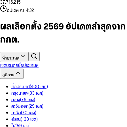
3
7
,
7
1
6
,
2
1
5
8
9
8
4
8
8
2
7
3
2
6
9
9
อัปเดต ณ
14:32
5
9
9
3
8
4
3
7
6
4
9
5
4
8
7
5
6
5
9
ผลเลือกตั้ง 2569 อัปเดตล่าสุดจาก
8
6
7
6
9
7
8
7
กกต.
8
9
8
9
9
ทั่วประเทศ
เขต
บช.รายชื่อ
ประชามติ
ภูมิภาค
ทั่วประเทศ
(
400
เขต
)
กรุงเทพฯ
(
33
เขต
)
กลาง
(
76
เขต
)
ตะวันออก
(
29
เขต
)
เหนือ
(
70
เขต
)
อีสาน
(
133
เขต
)
ใต้
(
59
เขต
)