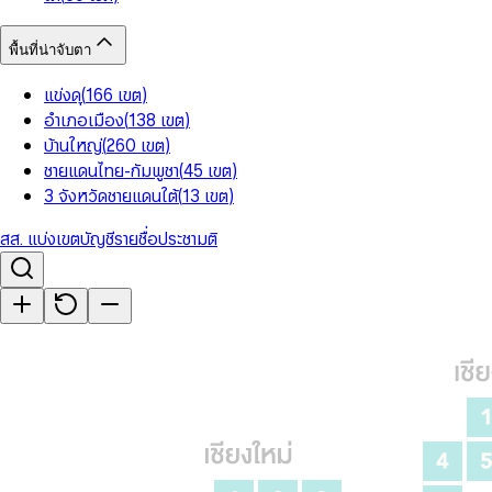
พื้นที่น่าจับตา
แข่งดุ
(
166
เขต
)
อำเภอเมือง
(
138
เขต
)
บ้านใหญ่
(
260
เขต
)
ชายแดนไทย-กัมพูชา
(
45
เขต
)
3 จังหวัดชายแดนใต้
(
13
เขต
)
สส. แบ่งเขต
บัญชีรายชื่อ
ประชามติ