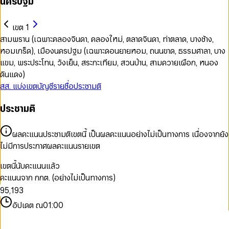
นครปฐม
เขต 1
สามพราน (เฉพาะคลองจินดา, คลองใหม่, ตลาดจินดา, ท่าตลาด, บางช้าง,
หอมเกร็ด), เมืองนครปฐม (เฉพาะดอนยายหอม, ถนนขาด, ธรรมศาลา, บาง
แขม, พระประโทน, วังเย็น, สระกะเทียม, สวนป่าน, สามควายเผือก, หนอง
ดินแดง)
สส. แบ่งเขต
บัญชีรายชื่อ
ประชามติ
0
0
ประชามติ
1
1
2
2
3
3
ผลคะแนนประชามติเขตนี้ เป็นผลคะแนนอย่างไม่เป็นทางการ เนื่องจากยัง
4
0
4
ไม่มีการประกาศผลคะแนนรายเขต
5
1
5
6
2
6
0
เขตนี้นับคะแนนแล้ว
7
3
7
1
คะแนนจาก กกต. (อย่างไม่เป็นทางการ)
8
4
0
8
2
9
5
,
1
9
3
6
2
4
อัปเดต ณ
01:00
7
3
5
8
4
6
9
5
7