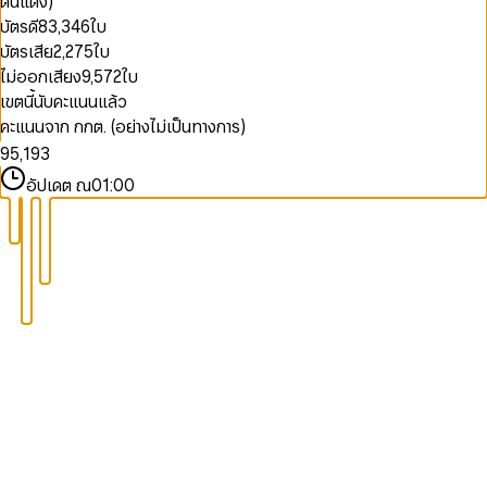
ดินแดง)
7
5
9
2
2
9
8
8
8
6
บัตรดี
83,346
ใบ
3
3
9
9
9
7
บัตรเสีย
2,275
ใบ
4
0
4
8
5
1
5
ไม่ออกเสียง
9,572
ใบ
9
6
2
6
0
เขตนี้นับคะแนนแล้ว
7
3
7
1
คะแนนจาก กกต. (อย่างไม่เป็นทางการ)
8
4
0
8
2
9
5
,
1
9
3
6
2
4
อัปเดต ณ
01:00
7
3
5
8
4
6
9
5
7
6
8
7
9
8
9