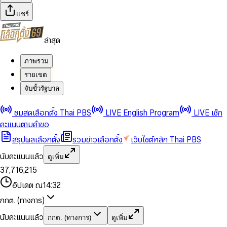
แชร์
ล่าสุด
ภาพรวม
รายเขต
จับขั้วรัฐบาล
0
0
ชมสดเลือกตั้ง Thai PBS
LIVE English Program
LIVE เช็ก
1
1
0
2
2
1
0
คะแนนตามคำขอ
3
3
2
1
สรุปผลเลือกตั้ง
รวมข่าวเลือกตั้ง
เว็บไซต์หลัก Thai PBS
0
4
4
3
2
1
5
5
4
0
3
นับคะแนนแล้ว
ดูเพิ่ม
2
6
6
0
5
1
0
4
0
0
3
7
,
7
1
6
,
2
1
5
1
1
0
4
8
8
2
7
3
2
6
2
2
1
0
อัปเดต ณ
14:32
5
9
9
3
8
4
3
7
3
3
2
1
6
4
9
5
4
8
กกต. (ทางการ)
0
4
4
3
2
7
5
6
5
9
1
5
5
4
0
3
8
6
7
6
นับคะแนนแล้ว
กกต. (ทางการ)
ดูเพิ่ม
2
6
6
0
5
1
0
4
9
7
8
7