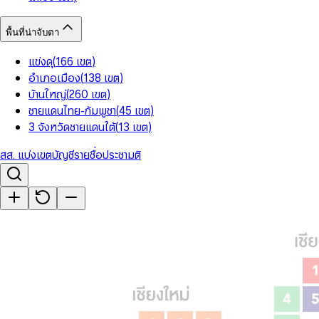
พื้นที่น่าจับตา
แข่งดุ
(
166
เขต
)
อำเภอเมือง
(
138
เขต
)
บ้านใหญ่
(
260
เขต
)
ชายแดนไทย-กัมพูชา
(
45
เขต
)
3 จังหวัดชายแดนใต้
(
13
เขต
)
สส. แบ่งเขต
บัญชีรายชื่อ
ประชามติ