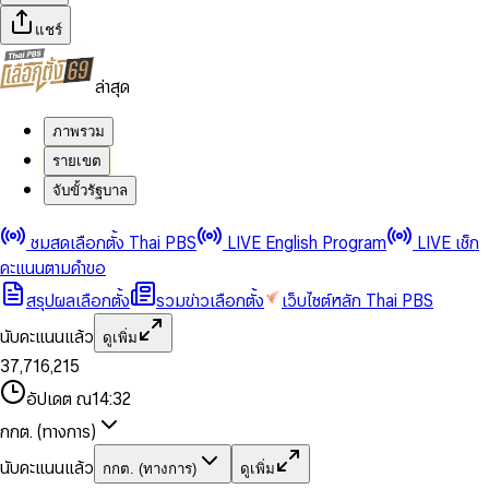
แชร์
ล่าสุด
ภาพรวม
รายเขต
จับขั้วรัฐบาล
0
0
ชมสดเลือกตั้ง Thai PBS
LIVE English Program
LIVE เช็ก
1
1
0
2
2
1
0
คะแนนตามคำขอ
3
3
2
1
สรุปผลเลือกตั้ง
รวมข่าวเลือกตั้ง
เว็บไซต์หลัก Thai PBS
0
4
4
3
2
1
5
5
4
0
3
นับคะแนนแล้ว
ดูเพิ่ม
2
6
6
0
5
1
0
4
0
0
3
7
,
7
1
6
,
2
1
5
1
1
0
4
8
8
2
7
3
2
6
2
2
1
0
อัปเดต ณ
14:32
5
9
9
3
8
4
3
7
3
3
2
1
6
4
9
5
4
8
กกต. (ทางการ)
0
4
4
3
2
7
5
6
5
9
1
5
5
4
0
3
8
6
7
6
นับคะแนนแล้ว
กกต. (ทางการ)
ดูเพิ่ม
2
6
6
0
5
1
0
4
9
7
8
7