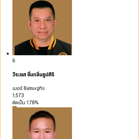
6
วีระยศ ชื่นกลิ่นธูปศิริ
เบอร์ 8
เศรษฐกิจ
1,573
คิดเป็น
1.78
%