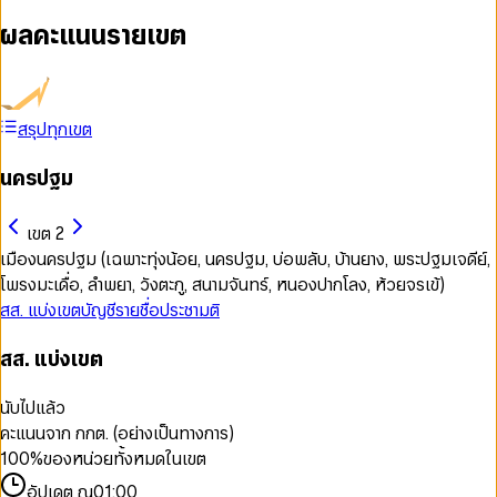
ผลคะแนนรายเขต
สรุปทุกเขต
นครปฐม
เขต 2
เมืองนครปฐม (เฉพาะทุ่งน้อย, นครปฐม, บ่อพลับ, บ้านยาง, พระปฐมเจดีย์,
โพรงมะเดื่อ, ลำพยา, วังตะกู, สนามจันทร์, หนองปากโลง, ห้วยจรเข้)
สส. แบ่งเขต
บัญชีรายชื่อ
ประชามติ
สส. แบ่งเขต
นับไปแล้ว
คะแนนจาก กกต. (อย่างเป็นทางการ)
100
%
ของหน่วยทั้งหมดในเขต
อัปเดต ณ
01:00