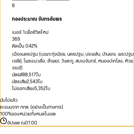
8
ทองประมาณ จันทรอัมพร
เบอร์ 1
เพื่อชีวิตใหม่
369
คิดเป็น
0.42
%
เมืองนครปฐม (เฉพาะทุ่งน้อย, นครปฐม, บ่อพลับ, บ้านยาง, พระปฐม
เจดีย์, โพรงมะเดื่อ, ลำพยา, วังตะกู, สนามจันทร์, หนองปากโลง, ห้วย
จรเข้)
บัตรดี
88,517
ใบ
บัตรเสีย
2,543
ใบ
ไม่ออกเสียง
5,352
ใบ
นับไปแล้ว
คะแนนจาก กกต. (อย่างเป็นทางการ)
100
%
ของหน่วยทั้งหมดในเขต
อัปเดต ณ
01:00