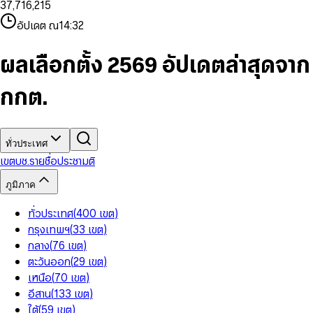
3
7
,
7
1
6
,
2
1
5
8
9
8
4
8
8
2
7
3
2
6
9
9
อัปเดต ณ
14:32
5
9
9
3
8
4
3
7
6
4
9
5
4
8
7
5
6
5
9
ผลเลือกตั้ง 2569 อัปเดตล่าสุดจาก
8
6
7
6
9
7
8
7
กกต.
8
9
8
9
9
ทั่วประเทศ
เขต
บช.รายชื่อ
ประชามติ
ภูมิภาค
ทั่วประเทศ
(
400
เขต
)
กรุงเทพฯ
(
33
เขต
)
กลาง
(
76
เขต
)
ตะวันออก
(
29
เขต
)
เหนือ
(
70
เขต
)
อีสาน
(
133
เขต
)
ใต้
(
59
เขต
)