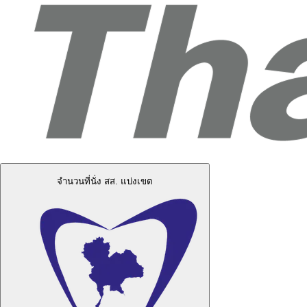
จำนวนที่นั่ง สส. แบ่งเขต