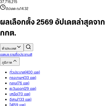
3
7
,
7
1
6
,
2
1
5
8
9
8
4
8
8
2
7
3
2
6
9
9
อัปเดต ณ
14:32
5
9
9
3
8
4
3
7
6
4
9
5
4
8
7
5
6
5
9
ผลเลือกตั้ง 2569 อัปเดตล่าสุดจาก
8
6
7
6
9
7
8
7
กกต.
8
9
8
9
9
ทั่วประเทศ
เขต
บช.รายชื่อ
ประชามติ
ภูมิภาค
ทั่วประเทศ
(
400
เขต
)
กรุงเทพฯ
(
33
เขต
)
กลาง
(
76
เขต
)
ตะวันออก
(
29
เขต
)
เหนือ
(
70
เขต
)
อีสาน
(
133
เขต
)
ใต้
(
59
เขต
)