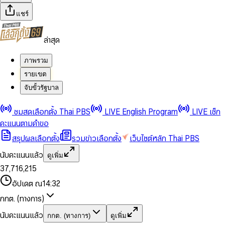
แชร์
ล่าสุด
ภาพรวม
รายเขต
จับขั้วรัฐบาล
0
0
ชมสดเลือกตั้ง Thai PBS
LIVE English Program
LIVE เช็ก
1
1
0
2
2
1
0
คะแนนตามคำขอ
3
3
2
1
สรุปผลเลือกตั้ง
รวมข่าวเลือกตั้ง
เว็บไซต์หลัก Thai PBS
0
4
4
3
2
1
5
5
4
0
3
นับคะแนนแล้ว
ดูเพิ่ม
2
6
6
0
5
1
0
4
0
0
3
7
,
7
1
6
,
2
1
5
1
1
0
4
8
8
2
7
3
2
6
2
2
1
0
อัปเดต ณ
14:32
5
9
9
3
8
4
3
7
3
3
2
1
6
4
9
5
4
8
กกต. (ทางการ)
0
4
4
3
2
7
5
6
5
9
1
5
5
4
0
3
8
6
7
6
นับคะแนนแล้ว
กกต. (ทางการ)
ดูเพิ่ม
2
6
6
0
5
1
0
4
9
7
8
7