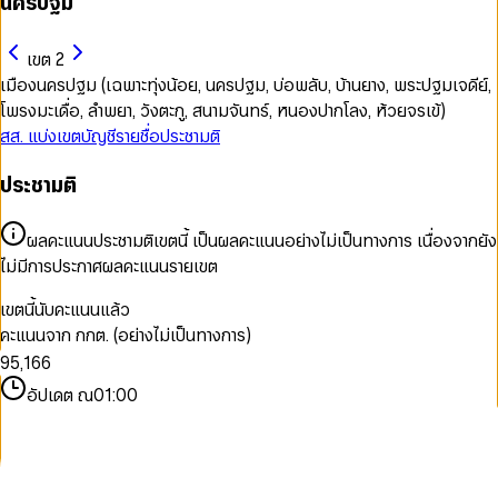
นครปฐม
เขต 2
เมืองนครปฐม (เฉพาะทุ่งน้อย, นครปฐม, บ่อพลับ, บ้านยาง, พระปฐมเจดีย์,
โพรงมะเดื่อ, ลำพยา, วังตะกู, สนามจันทร์, หนองปากโลง, ห้วยจรเข้)
สส. แบ่งเขต
บัญชีรายชื่อ
ประชามติ
0
ประชามติ
1
2
3
0
0
ผลคะแนนประชามติเขตนี้ เป็นผลคะแนนอย่างไม่เป็นทางการ เนื่องจากยัง
4
0
1
1
ไม่มีการประกาศผลคะแนนรายเขต
5
1
2
2
6
2
3
3
เขตนี้นับคะแนนแล้ว
7
3
4
4
คะแนนจาก กกต. (อย่างไม่เป็นทางการ)
8
4
0
5
5
9
5
,
1
6
6
6
2
7
7
อัปเดต ณ
01:00
7
3
8
8
8
4
9
9
9
5
6
7