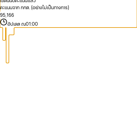
เขตนี้นับคะแนนแล้ว
7
3
4
4
คะแนนจาก กกต. (อย่างไม่เป็นทางการ)
8
4
0
5
5
9
5
,
1
6
6
6
2
7
7
อัปเดต ณ
01:00
7
3
8
8
8
4
9
9
9
5
6
7
8
9