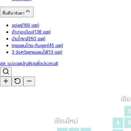
พื้นที่น่าจับตา
แข่งดุ
(
166
เขต
)
อำเภอเมือง
(
138
เขต
)
บ้านใหญ่
(
260
เขต
)
ชายแดนไทย-กัมพูชา
(
45
เขต
)
3 จังหวัดชายแดนใต้
(
13
เขต
)
สส. แบ่งเขต
บัญชีรายชื่อ
ประชามติ