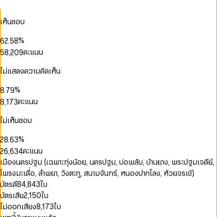
2
1
4
0
3
4
0
3
2
5
1
4
5
0
1
เห็นชอบ
4
0
3
6
2
5
6
1
0
2
0
5
1
4
7
3
6
0
7
2
1
3
1
0
%
6
2
.
5
8
4
7
1
8
3
2
4
2
1
7
3
6
9
คะแนน
5
8
,
2
0
9
4
3
5
3
2
8
4
7
6
9
3
1
5
4
6
4
3
9
5
8
0
7
4
2
ไม่แสดงความคิดเห็น
6
5
7
5
4
0
6
9
1
8
5
3
7
6
8
6
5
1
7
2
0
9
6
4
%
8
.
7
9
7
0
6
2
8
3
1
7
5
0
0
9
8
คะแนน
8
,
1
7
3
9
4
2
8
6
1
1
9
9
2
8
4
5
3
0
9
7
2
2
0
3
9
5
ไม่เห็นชอบ
0
6
4
1
8
3
3
0
1
4
6
1
7
5
2
9
0
4
4
1
2
5
7
%
2
8
.
6
3
1
5
5
2
3
6
8
3
9
7
4
คะแนน
2
6
,
6
3
4
7
9
4
8
5
3
7
7
4
5
0
เมืองนครปฐม (เฉพาะทุ่งน้อย, นครปฐม, บ่อพลับ, บ้านยาง, พระปฐมเจดีย์,
8
5
9
6
4
8
8
5
6
1
9
โพรงมะเดื่อ, ลำพยา, วังตะกู, สนามจันทร์, หนองปากโลง, ห้วยจรเข้)
6
7
5
9
9
6
7
2
7
8
บัตรดี
84,843
ใบ
6
7
8
3
0
0
8
9
บัตรเสีย
2,150
ใบ
7
8
9
4
0
1
1
9
8
9
5
1
2
2
ไม่ออกเสียง
8,173
ใบ
9
6
2
3
3