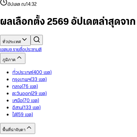
4
8
8
2
7
3
2
6
9
9
อัปเดต ณ
14:32
5
9
9
3
8
4
3
7
6
4
9
5
4
8
7
5
6
5
9
ผลเลือกตั้ง 2569 อัปเดตล่าสุดจา
8
6
7
6
9
7
8
7
8
9
8
9
9
ทั่วประเทศ
เขต
บช.รายชื่อ
ประชามติ
ภูมิภาค
ทั่วประเทศ
(
400
เขต
)
กรุงเทพฯ
(
33
เขต
)
กลาง
(
76
เขต
)
ตะวันออก
(
29
เขต
)
เหนือ
(
70
เขต
)
อีสาน
(
133
เขต
)
ใต้
(
59
เขต
)
พื้นที่น่าจับตา