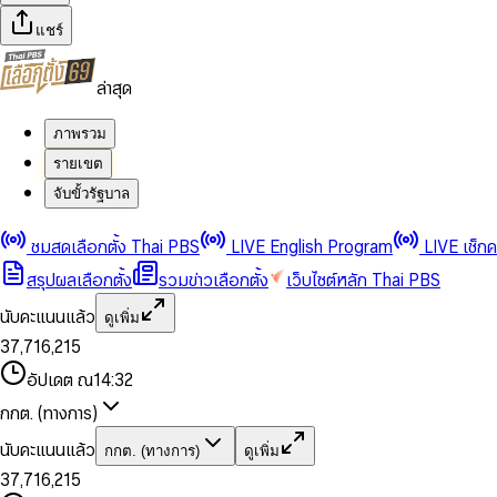
แชร์
ล่าสุด
ภาพรวม
รายเขต
จับขั้วรัฐบาล
0
0
1
1
0
2
2
1
0
ชมสดเลือกตั้ง Thai PBS
LIVE English Program
LIVE เช็ก
3
3
2
1
สรุปผลเลือกตั้ง
รวมข่าวเลือกตั้ง
เว็บไซต์หลัก Thai PBS
0
4
4
3
2
1
5
5
4
0
3
นับคะแนนแล้ว
ดูเพิ่ม
2
6
6
0
5
1
0
4
0
0
3
7
,
7
1
6
,
2
1
5
1
1
0
4
8
8
2
7
3
2
6
2
2
1
0
อัปเดต ณ
14:32
5
9
9
3
8
4
3
7
3
3
2
1
6
4
9
5
4
8
กกต. (ทางการ)
0
4
4
3
2
7
5
6
5
9
1
5
5
4
0
3
8
6
7
6
นับคะแนนแล้ว
กกต. (ทางการ)
ดูเพิ่ม
2
6
6
0
5
1
0
4
9
7
8
7
3
7
,
7
1
6
,
2
1
5
8
9
8