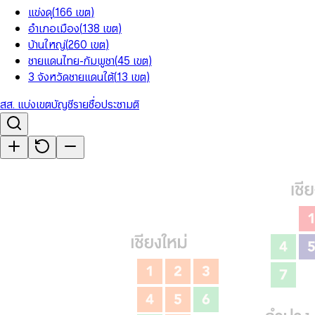
แข่งดุ
(
166
เขต
)
อำเภอเมือง
(
138
เขต
)
บ้านใหญ่
(
260
เขต
)
ชายแดนไทย-กัมพูชา
(
45
เขต
)
3 จังหวัดชายแดนใต้
(
13
เขต
)
สส. แบ่งเขต
บัญชีรายชื่อ
ประชามติ