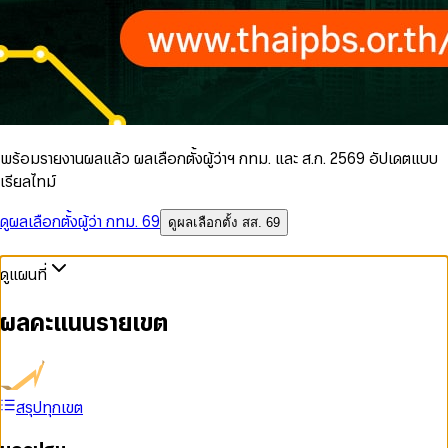
พร้อมรายงานผลแล้ว ผลเลือกตั้งผู้ว่าฯ กทม. และ ส.ก. 2569 อัปเดตแบบ
เรียลไทม์
ดูผลเลือกตั้งผู้ว่า กทม. 69
ดูผลเลือกตั้ง สส. 69
ดูแผนที่
ผลคะแนนรายเขต
สรุปทุกเขต