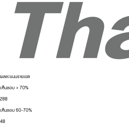
ผลคะแนนรายเขต
เห็นชอบ > 70%
288
เห็นชอบ 60-70%
48