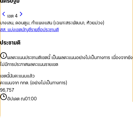
นครปฐม
เขต 4
บางเลน, ดอนตูม, กำแพงแสน (เฉพาะสระพัฒนา, ห้วยม่วง)
สส. แบ่งเขต
บัญชีรายชื่อ
ประชามติ
0
ประชามติ
1
2
0
0
3
0
1
1
ผลคะแนนประชามติเขตนี้ เป็นผลคะแนนอย่างไม่เป็นทางการ เนื่องจากยัง
4
1
2
0
2
ไม่มีการประกาศผลคะแนนรายเขต
5
2
3
1
3
6
3
4
2
4
เขตนี้นับคะแนนแล้ว
7
4
5
3
5
คะแนนจาก กกต. (อย่างไม่เป็นทางการ)
8
5
6
4
6
9
6
,
7
5
7
7
8
6
8
อัปเดต ณ
01:00
8
9
7
9
9
8
9