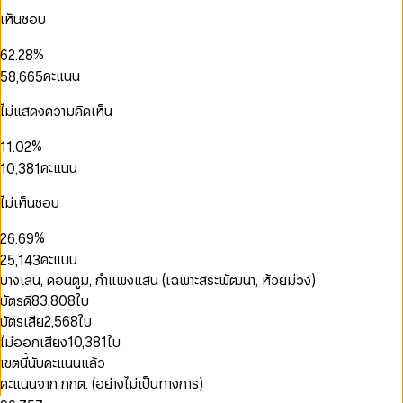
3
5
1
4
2
2
1
เห็นชอบ
4
0
0
6
2
5
3
3
2
0
5
1
1
7
3
6
4
4
3
1
%
6
2
.
2
8
4
7
5
5
4
2
7
3
3
9
คะแนน
5
8
,
6
6
5
3
8
4
4
0
6
9
7
7
6
4
9
5
5
1
7
8
8
7
ไม่แสดงความคิดเห็น
0
0
5
6
6
2
8
9
9
8
0
0
1
1
6
7
7
0
0
3
9
9
%
1
1
.
0
2
0
2
7
0
8
8
1
1
4
2
2
1
3
คะแนน
1
0
,
3
8
1
9
9
2
2
5
0
3
3
2
4
2
1
4
9
2
3
3
6
1
0
4
4
3
5
3
2
5
3
ไม่เห็นชอบ
0
4
4
7
2
1
0
5
5
4
6
4
3
6
4
1
5
5
8
0
3
2
1
6
6
5
7
5
4
7
5
%
2
6
.
6
9
1
4
0
3
2
7
7
6
8
6
5
8
6
3
7
7
0
คะแนน
2
5
,
1
4
3
8
8
7
9
7
6
9
7
4
8
8
1
3
6
2
5
4
9
9
8
บางเลน, ดอนตูม, กำแพงแสน (เฉพาะสระพัฒนา, ห้วยม่วง)
8
7
8
5
9
9
2
0
0
4
7
3
6
5
9
9
8
9
บัตรดี
83,808
ใบ
6
3
0
1
1
5
8
4
7
6
9
7
บัตรเสีย
2,568
ใบ
4
1
2
0
2
6
9
5
8
7
8
5
2
3
1
3
ไม่ออกเสียง
10,381
ใบ
7
6
9
8
9
6
3
4
2
4
8
7
9
เขตนี้นับคะแนนแล้ว
7
4
5
3
5
9
8
คะแนนจาก กกต. (อย่างไม่เป็นทางการ)
8
5
6
4
6
9