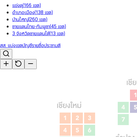
แข่งดุ
(
166
เขต
)
อำเภอเมือง
(
138
เขต
)
บ้านใหญ่
(
260
เขต
)
ชายแดนไทย-กัมพูชา
(
45
เขต
)
3 จังหวัดชายแดนใต้
(
13
เขต
)
สส. แบ่งเขต
บัญชีรายชื่อ
ประชามติ