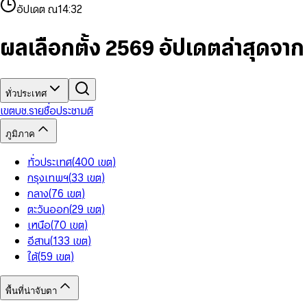
4
8
8
2
7
3
2
6
9
9
อัปเดต ณ
14:32
5
9
9
3
8
4
3
7
6
4
9
5
4
8
7
5
6
5
9
ผลเลือกตั้ง 2569 อัปเดตล่าสุดจา
8
6
7
6
9
7
8
7
8
9
8
9
9
ทั่วประเทศ
เขต
บช.รายชื่อ
ประชามติ
ภูมิภาค
ทั่วประเทศ
(
400
เขต
)
กรุงเทพฯ
(
33
เขต
)
กลาง
(
76
เขต
)
ตะวันออก
(
29
เขต
)
เหนือ
(
70
เขต
)
อีสาน
(
133
เขต
)
ใต้
(
59
เขต
)
พื้นที่น่าจับตา