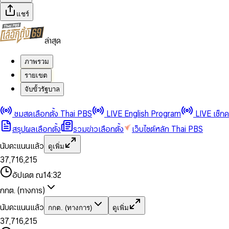
แชร์
ล่าสุด
ภาพรวม
รายเขต
จับขั้วรัฐบาล
0
0
1
1
0
2
2
1
0
ชมสดเลือกตั้ง Thai PBS
LIVE English Program
LIVE เช็ก
3
3
2
1
สรุปผลเลือกตั้ง
รวมข่าวเลือกตั้ง
เว็บไซต์หลัก Thai PBS
0
4
4
3
2
1
5
5
4
0
3
นับคะแนนแล้ว
ดูเพิ่ม
2
6
6
0
5
1
0
4
0
0
3
7
,
7
1
6
,
2
1
5
1
1
0
4
8
8
2
7
3
2
6
2
2
1
0
อัปเดต ณ
14:32
5
9
9
3
8
4
3
7
3
3
2
1
6
4
9
5
4
8
กกต. (ทางการ)
0
4
4
3
2
7
5
6
5
9
1
5
5
4
0
3
8
6
7
6
นับคะแนนแล้ว
กกต. (ทางการ)
ดูเพิ่ม
2
6
6
0
5
1
0
4
9
7
8
7
3
7
,
7
1
6
,
2
1
5
8
9
8