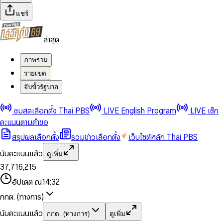
แชร์
ล่าสุด
ภาพรวม
รายเขต
จับขั้วรัฐบาล
0
0
ชมสดเลือกตั้ง Thai PBS
LIVE English Program
LIVE เช็ก
1
1
0
2
2
1
0
คะแนนตามคำขอ
3
3
2
1
สรุปผลเลือกตั้ง
รวมข่าวเลือกตั้ง
เว็บไซต์หลัก Thai PBS
0
4
4
3
2
1
5
5
4
0
3
นับคะแนนแล้ว
ดูเพิ่ม
2
6
6
0
5
1
0
4
0
0
3
7
,
7
1
6
,
2
1
5
1
1
0
4
8
8
2
7
3
2
6
2
2
1
0
อัปเดต ณ
14:32
5
9
9
3
8
4
3
7
3
3
2
1
6
4
9
5
4
8
กกต. (ทางการ)
0
4
4
3
2
7
5
6
5
9
1
5
5
4
0
3
8
6
7
6
นับคะแนนแล้ว
กกต. (ทางการ)
ดูเพิ่ม
2
6
6
0
5
1
0
4
9
7
8
7