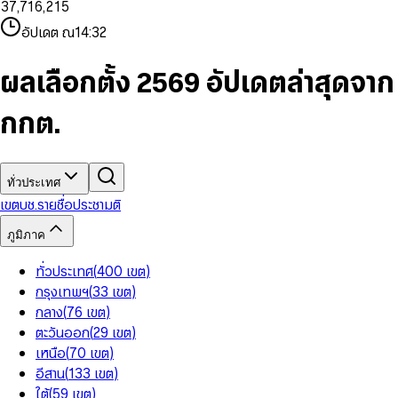
3
7
,
7
1
6
,
2
1
5
8
9
8
4
8
8
2
7
3
2
6
9
9
อัปเดต ณ
14:32
5
9
9
3
8
4
3
7
6
4
9
5
4
8
7
5
6
5
9
ผลเลือกตั้ง 2569 อัปเดตล่าสุดจาก
8
6
7
6
9
7
8
7
กกต.
8
9
8
9
9
ทั่วประเทศ
เขต
บช.รายชื่อ
ประชามติ
ภูมิภาค
ทั่วประเทศ
(
400
เขต
)
กรุงเทพฯ
(
33
เขต
)
กลาง
(
76
เขต
)
ตะวันออก
(
29
เขต
)
เหนือ
(
70
เขต
)
อีสาน
(
133
เขต
)
ใต้
(
59
เขต
)