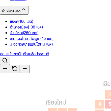
พื้นที่น่าจับตา
แข่งดุ
(
166
เขต
)
อำเภอเมือง
(
138
เขต
)
บ้านใหญ่
(
260
เขต
)
ชายแดนไทย-กัมพูชา
(
45
เขต
)
3 จังหวัดชายแดนใต้
(
13
เขต
)
สส. แบ่งเขต
บัญชีรายชื่อ
ประชามติ