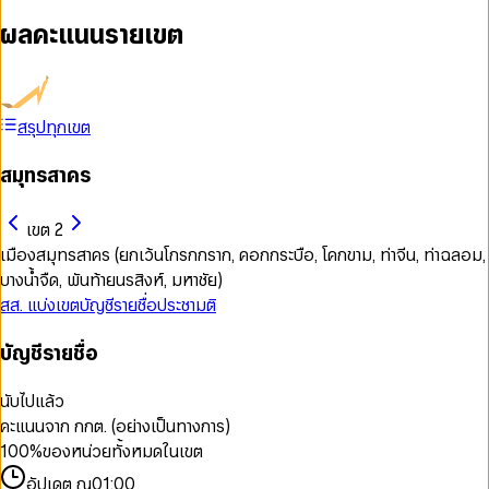
ผลคะแนนรายเขต
สรุปทุกเขต
สมุทรสาคร
เขต 2
เมืองสมุทรสาคร (ยกเว้นโกรกกราก, คอกกระบือ, โคกขาม, ท่าจีน, ท่าฉลอม,
บางน้ำจืด, พันท้ายนรสิงห์, มหาชัย)
สส. แบ่งเขต
บัญชีรายชื่อ
ประชามติ
บัญชีรายชื่อ
นับไปแล้ว
คะแนนจาก กกต. (อย่างเป็นทางการ)
100
%
ของหน่วยทั้งหมดในเขต
อัปเดต ณ
01:00