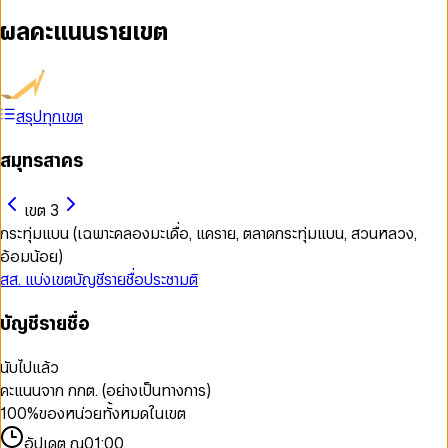
ผลคะแนนรายเขต
สรุปทุกเขต
สมุทรสาคร
เขต 3
กระทุ่มแบน (เฉพาะคลองมะเดื่อ, แคราย, ตลาดกระทุ่มแบน, สวนหลวง,
อ้อมน้อย)
สส. แบ่งเขต
บัญชีรายชื่อ
ประชามติ
บัญชีรายชื่อ
นับไปแล้ว
คะแนนจาก กกต. (อย่างเป็นทางการ)
100
%
ของหน่วยทั้งหมดในเขต
อัปเดต ณ
01:00