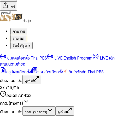
แชร์
ล่าสุด
ภาพรวม
รายเขต
จับขั้วรัฐบาล
0
0
ชมสดเลือกตั้ง Thai PBS
LIVE English Program
LIVE เช็ก
1
1
0
2
2
1
0
คะแนนตามคำขอ
3
3
2
1
สรุปผลเลือกตั้ง
รวมข่าวเลือกตั้ง
เว็บไซต์หลัก Thai PBS
0
4
4
3
2
1
5
5
4
0
3
นับคะแนนแล้ว
ดูเพิ่ม
2
6
6
0
5
1
0
4
0
0
3
7
,
7
1
6
,
2
1
5
1
1
0
4
8
8
2
7
3
2
6
2
2
1
0
อัปเดต ณ
14:32
5
9
9
3
8
4
3
7
3
3
2
1
6
4
9
5
4
8
กกต. (ทางการ)
0
4
4
3
2
7
5
6
5
9
1
5
5
4
0
3
8
6
7
6
นับคะแนนแล้ว
กกต. (ทางการ)
ดูเพิ่ม
2
6
6
0
5
1
0
4
9
7
8
7