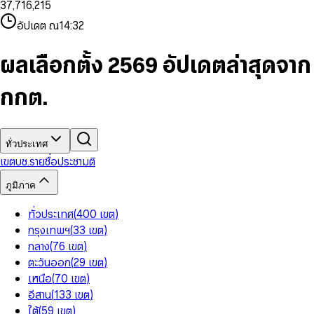
3
7
,
7
1
6
,
2
1
5
8
9
8
4
8
8
2
7
3
2
6
9
9
อัปเดต ณ
14:32
5
9
9
3
8
4
3
7
6
4
9
5
4
8
7
5
6
5
9
ผลเลือกตั้ง 2569 อัปเดตล่าสุดจาก
8
6
7
6
9
7
8
7
กกต.
8
9
8
9
9
ทั่วประเทศ
เขต
บช.รายชื่อ
ประชามติ
ภูมิภาค
ทั่วประเทศ
(
400
เขต
)
กรุงเทพฯ
(
33
เขต
)
กลาง
(
76
เขต
)
ตะวันออก
(
29
เขต
)
เหนือ
(
70
เขต
)
อีสาน
(
133
เขต
)
ใต้
(
59
เขต
)