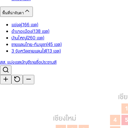
พื้นที่น่าจับตา
แข่งดุ
(
166
เขต
)
อำเภอเมือง
(
138
เขต
)
บ้านใหญ่
(
260
เขต
)
ชายแดนไทย-กัมพูชา
(
45
เขต
)
3 จังหวัดชายแดนใต้
(
13
เขต
)
สส. แบ่งเขต
บัญชีรายชื่อ
ประชามติ