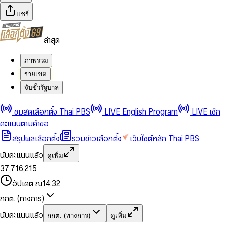
แชร์
ล่าสุด
ภาพรวม
รายเขต
จับขั้วรัฐบาล
0
0
ชมสดเลือกตั้ง Thai PBS
LIVE English Program
LIVE เช็ก
1
1
0
2
2
1
0
คะแนนตามคำขอ
3
3
2
1
สรุปผลเลือกตั้ง
รวมข่าวเลือกตั้ง
เว็บไซต์หลัก Thai PBS
0
4
4
3
2
1
5
5
4
0
3
นับคะแนนแล้ว
ดูเพิ่ม
2
6
6
0
5
1
0
4
0
0
3
7
,
7
1
6
,
2
1
5
1
1
0
4
8
8
2
7
3
2
6
2
2
1
0
อัปเดต ณ
14:32
5
9
9
3
8
4
3
7
3
3
2
1
6
4
9
5
4
8
กกต. (ทางการ)
0
4
4
3
2
7
5
6
5
9
1
5
5
4
0
3
8
6
7
6
นับคะแนนแล้ว
กกต. (ทางการ)
ดูเพิ่ม
2
6
6
0
5
1
0
4
9
7
8
7