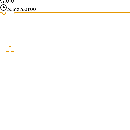
9
7
,
0
1
0
8
1
2
1
อัปเดต ณ
01:00
9
2
3
2
3
4
3
4
5
4
5
6
5
6
7
6
7
8
7
8
9
8
9
9