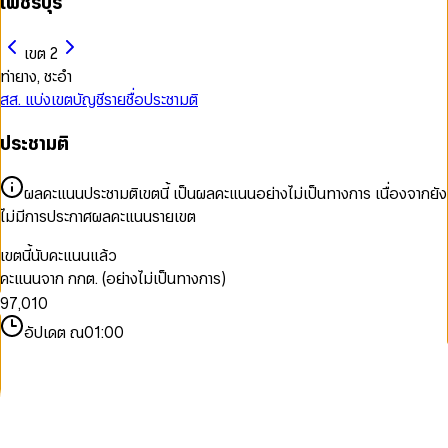
เพชรบุรี
เขต 2
ท่ายาง, ชะอำ
สส. แบ่งเขต
บัญชีรายชื่อ
ประชามติ
0
ประชามติ
1
2
0
3
1
ผลคะแนนประชามติเขตนี้ เป็นผลคะแนนอย่างไม่เป็นทางการ เนื่องจากยัง
4
2
ไม่มีการประกาศผลคะแนนรายเขต
5
3
6
4
เขตนี้นับคะแนนแล้ว
7
5
คะแนนจาก กกต. (อย่างไม่เป็นทางการ)
8
6
0
9
7
,
0
1
0
8
1
2
1
อัปเดต ณ
01:00
9
2
3
2
3
4
3
4
5
4
5
6
5
6
7
6
7
8
7