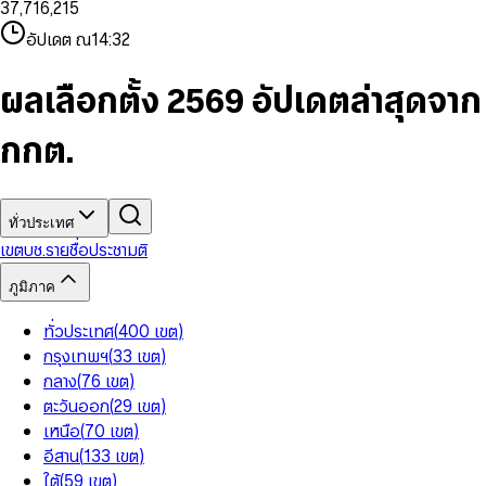
3
7
,
7
1
6
,
2
1
5
8
9
8
4
8
8
2
7
3
2
6
9
9
อัปเดต ณ
14:32
5
9
9
3
8
4
3
7
6
4
9
5
4
8
7
5
6
5
9
ผลเลือกตั้ง 2569 อัปเดตล่าสุดจาก
8
6
7
6
9
7
8
7
กกต.
8
9
8
9
9
ทั่วประเทศ
เขต
บช.รายชื่อ
ประชามติ
ภูมิภาค
ทั่วประเทศ
(
400
เขต
)
กรุงเทพฯ
(
33
เขต
)
กลาง
(
76
เขต
)
ตะวันออก
(
29
เขต
)
เหนือ
(
70
เขต
)
อีสาน
(
133
เขต
)
ใต้
(
59
เขต
)