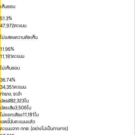
2
0
0
3
5
3
1
เห็นชอบ
3
1
1
4
6
4
2
0
4
0
2
2
5
7
5
0
3
0
1
%
5
1
.
3
3
6
8
6
1
4
1
2
6
2
4
คะแนน
4
7
,
9
7
2
5
2
3
7
3
5
5
8
8
3
6
3
4
8
4
6
6
9
9
4
ไม่แสดงความคิดเห็น
7
4
5
9
5
7
0
7
5
0
0
8
5
6
6
8
0
1
8
6
%
1
1
.
9
6
0
0
0
7
0
7
9
1
2
9
7
2
2
7
คะแนน
1
1
,
1
8
1
8
2
3
0
8
0
3
3
8
2
2
2
9
2
9
0
3
4
1
9
0
1
4
4
9
3
3
3
3
ไม่เห็นชอบ
1
4
5
2
0
1
0
2
5
5
4
4
4
4
2
5
6
3
1
2
1
3
6
6
5
5
5
5
%
3
6
.
7
4
2
3
2
4
0
7
7
6
6
6
6
4
7
8
5
0
คะแนน
3
4
,
3
5
1
8
8
7
7
7
7
5
8
9
6
1
4
5
4
6
2
9
9
ท่ายาง, ชะอำ
8
8
8
8
6
9
7
2
0
5
6
5
7
3
9
9
9
9
บัตรดี
82,323
ใบ
7
8
3
1
6
7
6
8
4
8
9
บัตรเสีย
3,506
ใบ
4
2
7
8
7
9
5
9
5
3
ไม่ออกเสียง
11,181
ใบ
8
9
8
6
6
4
9
9
7
เขตนี้นับคะแนนแล้ว
7
5
8
คะแนนจาก กกต. (อย่างไม่เป็นทางการ)
8
6
0
9