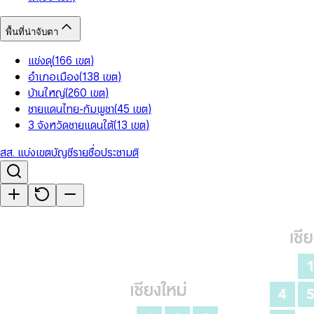
พื้นที่น่าจับตา
แข่งดุ
(
166
เขต
)
อำเภอเมือง
(
138
เขต
)
บ้านใหญ่
(
260
เขต
)
ชายแดนไทย-กัมพูชา
(
45
เขต
)
3 จังหวัดชายแดนใต้
(
13
เขต
)
สส. แบ่งเขต
บัญชีรายชื่อ
ประชามติ