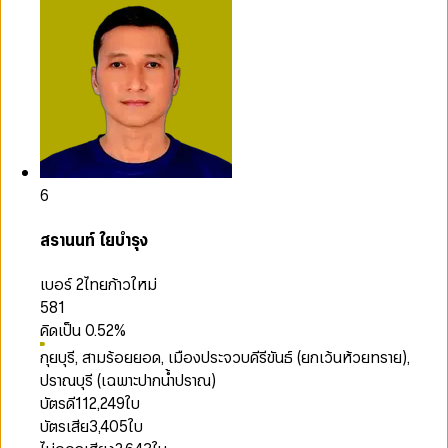
6
สรานนท์ ใยบำรุง
เบอร์ 2
ไทยก้าวใหม่
581
คิดเป็น
0.52
%
กุยบุรี, สามร้อยยอด, เมืองประจวบคีรีขันธ์ (ยกเว้นห้วยทราย),
ปราณบุรี (เฉพาะปากน้ำปราณ)
บัตรดี
112,249
ใบ
บัตรเสีย
3,405
ใบ