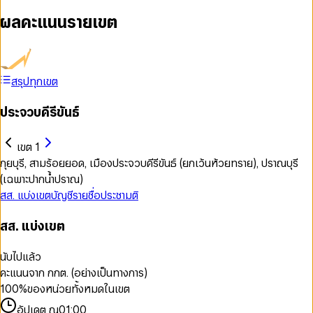
ผลคะแนนรายเขต
สรุปทุกเขต
ประจวบคีรีขันธ์
เขต 1
กุยบุรี, สามร้อยยอด, เมืองประจวบคีรีขันธ์ (ยกเว้นห้วยทราย), ปราณบุรี
(เฉพาะปากน้ำปราณ)
สส. แบ่งเขต
บัญชีรายชื่อ
ประชามติ
สส. แบ่งเขต
นับไปแล้ว
คะแนนจาก กกต. (อย่างเป็นทางการ)
100
%
ของหน่วยทั้งหมดในเขต
อัปเดต ณ
01:00