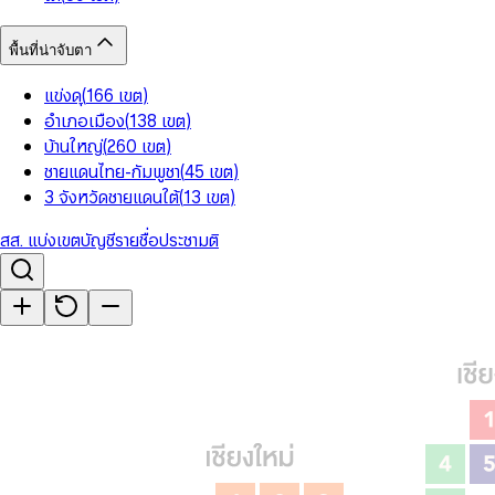
พื้นที่น่าจับตา
แข่งดุ
(
166
เขต
)
อำเภอเมือง
(
138
เขต
)
บ้านใหญ่
(
260
เขต
)
ชายแดนไทย-กัมพูชา
(
45
เขต
)
3 จังหวัดชายแดนใต้
(
13
เขต
)
สส. แบ่งเขต
บัญชีรายชื่อ
ประชามติ