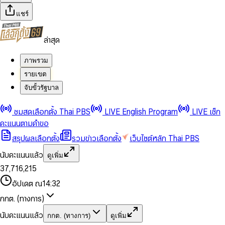
แชร์
ล่าสุด
ภาพรวม
รายเขต
จับขั้วรัฐบาล
0
0
ชมสดเลือกตั้ง Thai PBS
LIVE English Program
LIVE เช็ก
1
1
0
2
2
1
0
คะแนนตามคำขอ
3
3
2
1
สรุปผลเลือกตั้ง
รวมข่าวเลือกตั้ง
เว็บไซต์หลัก Thai PBS
0
4
4
3
2
1
5
5
4
0
3
นับคะแนนแล้ว
ดูเพิ่ม
2
6
6
0
5
1
0
4
0
0
3
7
,
7
1
6
,
2
1
5
1
1
0
4
8
8
2
7
3
2
6
2
2
1
0
อัปเดต ณ
14:32
5
9
9
3
8
4
3
7
3
3
2
1
6
4
9
5
4
8
กกต. (ทางการ)
0
4
4
3
2
7
5
6
5
9
1
5
5
4
0
3
8
6
7
6
นับคะแนนแล้ว
กกต. (ทางการ)
ดูเพิ่ม
2
6
6
0
5
1
0
4
9
7
8
7