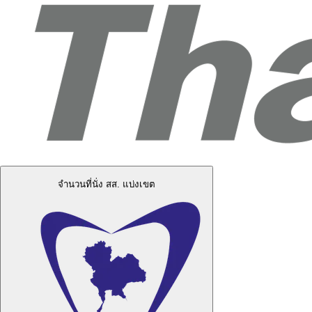
จำนวนที่นั่ง สส. แบ่งเขต