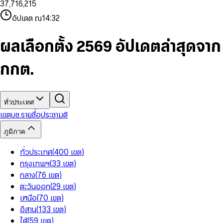
3
7
,
7
1
6
,
2
1
5
8
9
8
4
8
8
2
7
3
2
6
9
9
อัปเดต ณ
14:32
5
9
9
3
8
4
3
7
6
4
9
5
4
8
7
5
6
5
9
ผลเลือกตั้ง 2569 อัปเดตล่าสุดจาก
8
6
7
6
9
7
8
7
กกต.
8
9
8
9
9
ทั่วประเทศ
เขต
บช.รายชื่อ
ประชามติ
ภูมิภาค
ทั่วประเทศ
(
400
เขต
)
กรุงเทพฯ
(
33
เขต
)
กลาง
(
76
เขต
)
ตะวันออก
(
29
เขต
)
เหนือ
(
70
เขต
)
อีสาน
(
133
เขต
)
ใต้
(
59
เขต
)