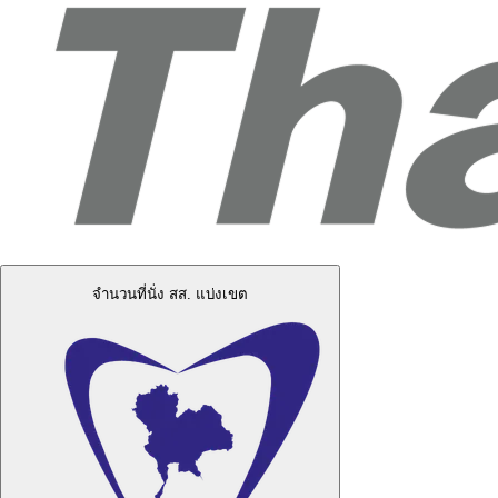
จำนวนที่นั่ง สส. แบ่งเขต