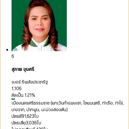
6
สุภาพ ขุนศรี
เบอร์ 6
พลังประชารัฐ
1,106
คิดเป็น
1.21
%
เมืองนครศรีธรรมราช (ยกเว้นกำแพงเซา, ไชยมนตรี, ท่าเรือ, ท่าไร่,
บางจาก, ปากพูน, มะม่วงสองต้น)
บัตรดี
91,623
ใบ
บัตรเสีย
3,036
ใบ