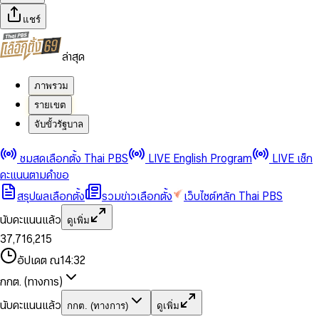
แชร์
ล่าสุด
ภาพรวม
รายเขต
จับขั้วรัฐบาล
0
0
ชมสดเลือกตั้ง Thai PBS
LIVE English Program
LIVE เช็ก
1
1
0
2
2
1
0
คะแนนตามคำขอ
3
3
2
1
สรุปผลเลือกตั้ง
รวมข่าวเลือกตั้ง
เว็บไซต์หลัก Thai PBS
0
4
4
3
2
1
5
5
4
0
3
นับคะแนนแล้ว
ดูเพิ่ม
2
6
6
0
5
1
0
4
0
0
3
7
,
7
1
6
,
2
1
5
1
1
0
4
8
8
2
7
3
2
6
2
2
1
0
อัปเดต ณ
14:32
5
9
9
3
8
4
3
7
3
3
2
1
6
4
9
5
4
8
กกต. (ทางการ)
0
4
4
3
2
7
5
6
5
9
1
5
5
4
0
3
8
6
7
6
นับคะแนนแล้ว
กกต. (ทางการ)
ดูเพิ่ม
2
6
6
0
5
1
0
4
9
7
8
7