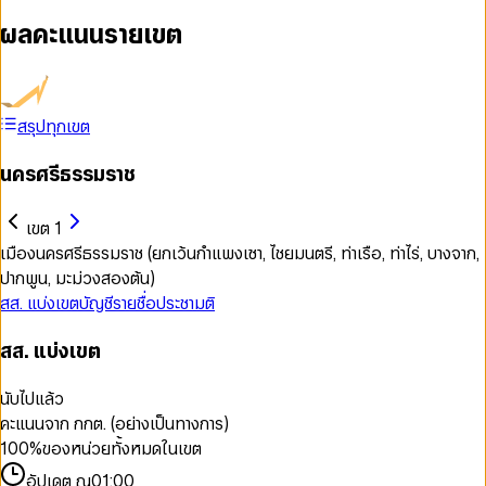
ผลคะแนนรายเขต
สรุปทุกเขต
นครศรีธรรมราช
เขต 1
เมืองนครศรีธรรมราช (ยกเว้นกำแพงเซา, ไชยมนตรี, ท่าเรือ, ท่าไร่, บางจาก,
ปากพูน, มะม่วงสองต้น)
สส. แบ่งเขต
บัญชีรายชื่อ
ประชามติ
สส. แบ่งเขต
นับไปแล้ว
คะแนนจาก กกต. (อย่างเป็นทางการ)
100
%
ของหน่วยทั้งหมดในเขต
อัปเดต ณ
01:00