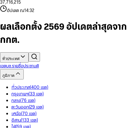
3
7
,
7
1
6
,
2
1
5
8
9
8
4
8
8
2
7
3
2
6
9
9
อัปเดต ณ
14:32
5
9
9
3
8
4
3
7
6
4
9
5
4
8
7
5
6
5
9
ผลเลือกตั้ง 2569 อัปเดตล่าสุดจาก
8
6
7
6
9
7
8
7
กกต.
8
9
8
9
9
ทั่วประเทศ
เขต
บช.รายชื่อ
ประชามติ
ภูมิภาค
ทั่วประเทศ
(
400
เขต
)
กรุงเทพฯ
(
33
เขต
)
กลาง
(
76
เขต
)
ตะวันออก
(
29
เขต
)
เหนือ
(
70
เขต
)
อีสาน
(
133
เขต
)
ใต้
(
59
เขต
)