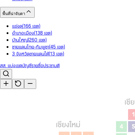
พื้นที่น่าจับตา
แข่งดุ
(
166
เขต
)
อำเภอเมือง
(
138
เขต
)
บ้านใหญ่
(
260
เขต
)
ชายแดนไทย-กัมพูชา
(
45
เขต
)
3 จังหวัดชายแดนใต้
(
13
เขต
)
สส. แบ่งเขต
บัญชีรายชื่อ
ประชามติ