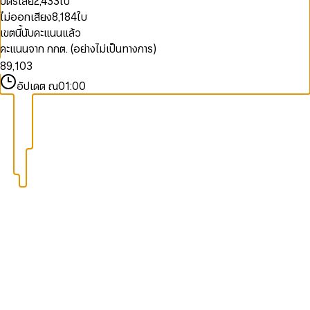
บัตรเสีย
2,433
ใบ
3
4
8
7
9
4
5
ไม่ออกเสียง
8,184
ใบ
9
8
5
6
0
เขตนี้นับคะแนนแล้ว
9
6
7
1
คะแนนจาก กกต. (อย่างไม่เป็นทางการ)
7
8
0
2
8
9
,
1
0
3
9
2
1
4
อัปเดต ณ
01:00
3
2
5
4
3
6
5
4
7
6
5
8
7
6
9
8
7
9
8
9