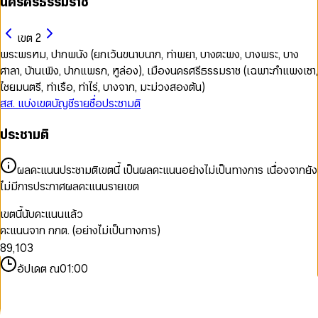
นครศรีธรรมราช
เขต 2
พระพรหม, ปากพนัง (ยกเว้นขนาบนาก, ท่าพยา, บางตะพง, บางพระ, บาง
ศาลา, บ้านเพิง, ปากแพรก, หูล่อง), เมืองนครศรีธรรมราช (เฉพาะกำแพงเซา,
ไชยมนตรี, ท่าเรือ, ท่าไร่, บางจาก, มะม่วงสองต้น)
สส. แบ่งเขต
บัญชีรายชื่อ
ประชามติ
0
ประชามติ
0
1
1
2
2
3
ผลคะแนนประชามติเขตนี้ เป็นผลคะแนนอย่างไม่เป็นทางการ เนื่องจากยัง
3
4
ไม่มีการประกาศผลคะแนนรายเขต
4
5
5
6
0
เขตนี้นับคะแนนแล้ว
6
7
1
คะแนนจาก กกต. (อย่างไม่เป็นทางการ)
7
8
0
2
8
9
,
1
0
3
9
2
1
4
อัปเดต ณ
01:00
3
2
5
4
3
6
5
4
7
6
5
8