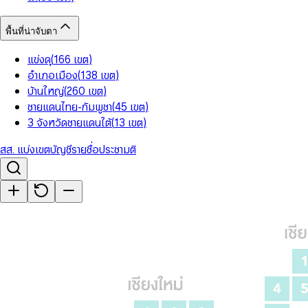
พื้นที่น่าจับตา
แข่งดุ
(
166
เขต
)
อำเภอเมือง
(
138
เขต
)
บ้านใหญ่
(
260
เขต
)
ชายแดนไทย-กัมพูชา
(
45
เขต
)
3 จังหวัดชายแดนใต้
(
13
เขต
)
สส. แบ่งเขต
บัญชีรายชื่อ
ประชามติ