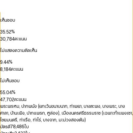
0
1
0
0
1
2
1
1
2
3
0
0
2
2
3
4
0
1
เห็นชอบ
1
3
3
0
0
4
5
1
2
0
0
2
4
4
1
1
5
6
2
3
1
1
%
3
5
.
5
2
2
6
7
3
4
2
2
4
6
6
3
คะแนน
3
0
,
7
8
4
5
0
0
3
3
5
7
7
4
4
1
8
9
5
6
1
1
4
4
0
6
8
8
5
5
2
9
6
ไม่แสดงความคิดเห็น
7
2
2
5
5
1
7
9
9
6
6
3
7
8
3
3
6
6
2
8
7
7
4
8
0
0
%
9
.
4
4
7
0
7
3
9
8
0
0
8
5
9
1
1
5
5
คะแนน
8
,
1
8
4
9
1
1
0
9
6
2
2
6
6
9
2
9
5
2
2
1
7
0
3
3
7
7
3
6
ไม่เห็นชอบ
3
3
2
8
1
4
4
8
8
4
7
4
4
3
9
2
5
5
0
9
9
5
8
%
5
5
.
0
4
3
6
6
1
6
9
6
6
1
5
คะแนน
4
7
,
7
0
2
7
7
7
2
6
5
8
8
1
3
พระพรหม, ปากพนัง (ยกเว้นขนาบนาก, ท่าพยา, บางตะพง, บางพระ, บาง
8
8
8
3
7
6
9
9
2
4
0
9
ศาลา, บ้านเพิง, ปากแพรก, หูล่อง), เมืองนครศรีธรรมราช (เฉพาะกำแพงเซา,
9
9
4
8
7
3
5
0
1
5
9
ไชยมนตรี, ท่าเรือ, ท่าไร่, บางจาก, มะม่วงสองต้น)
8
4
6
1
2
6
บัตรดี
78,486
ใบ
9
5
7
2
3
7
6
8