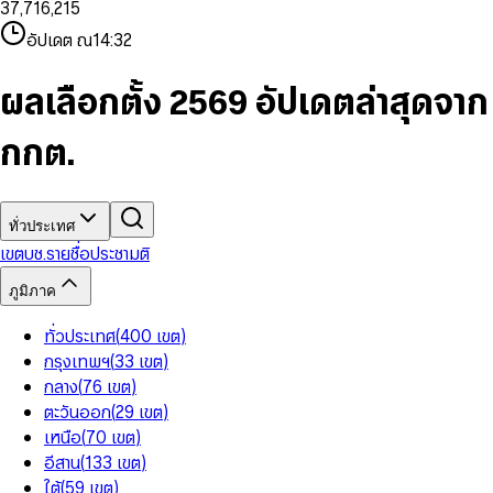
3
7
,
7
1
6
,
2
1
5
8
9
8
4
8
8
2
7
3
2
6
9
9
อัปเดต ณ
14:32
5
9
9
3
8
4
3
7
6
4
9
5
4
8
7
5
6
5
9
ผลเลือกตั้ง 2569 อัปเดตล่าสุดจาก
8
6
7
6
9
7
8
7
กกต.
8
9
8
9
9
ทั่วประเทศ
เขต
บช.รายชื่อ
ประชามติ
ภูมิภาค
ทั่วประเทศ
(
400
เขต
)
กรุงเทพฯ
(
33
เขต
)
กลาง
(
76
เขต
)
ตะวันออก
(
29
เขต
)
เหนือ
(
70
เขต
)
อีสาน
(
133
เขต
)
ใต้
(
59
เขต
)