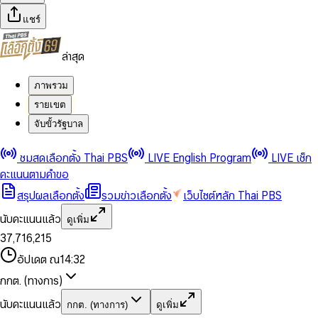
แชร์
ล่าสุด
ภาพรวม
รายเขต
จับขั้วรัฐบาล
0
0
ชมสดเลือกตั้ง Thai PBS
LIVE English Program
LIVE เช็ก
1
1
0
2
2
1
0
คะแนนตามคำขอ
3
3
2
1
สรุปผลเลือกตั้ง
รวมข่าวเลือกตั้ง
เว็บไซต์หลัก Thai PBS
0
4
4
3
2
1
5
5
4
0
3
นับคะแนนแล้ว
ดูเพิ่ม
2
6
6
0
5
1
0
4
0
0
3
7
,
7
1
6
,
2
1
5
1
1
0
4
8
8
2
7
3
2
6
2
2
1
0
อัปเดต ณ
14:32
5
9
9
3
8
4
3
7
3
3
2
1
6
4
9
5
4
8
กกต. (ทางการ)
0
4
4
3
2
7
5
6
5
9
1
5
5
4
0
3
8
6
7
6
นับคะแนนแล้ว
กกต. (ทางการ)
ดูเพิ่ม
2
6
6
0
5
1
0
4
9
7
8
7