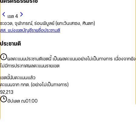
นครศรีธรรมราช
เขต 4
ชะอวด, จุฬาภรณ์, ร่อนพิบูลย์ (ยกเว้นเสาธง, หินตก)
สส. แบ่งเขต
บัญชีรายชื่อ
ประชามติ
0
ประชามติ
1
2
3
ผลคะแนนประชามติเขตนี้ เป็นผลคะแนนอย่างไม่เป็นทางการ เนื่องจากยัง
4
ไม่มีการประกาศผลคะแนนรายเขต
5
6
0
เขตนี้นับคะแนนแล้ว
7
0
0
1
คะแนนจาก กกต. (อย่างไม่เป็นทางการ)
8
1
1
0
2
9
2
,
2
1
3
3
3
2
4
อัปเดต ณ
01:00
4
4
3
5
5
5
4
6
6
6
5
7
7
7
6
8
8
8
7
9
9
9
8