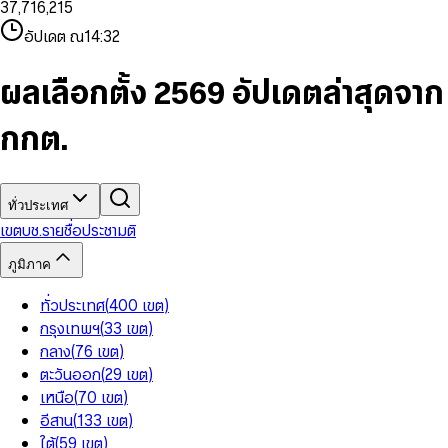
3
7
,
7
1
6
,
2
1
5
8
9
8
4
8
8
2
7
3
2
6
9
9
อัปเดต ณ
14:32
5
9
9
3
8
4
3
7
6
4
9
5
4
8
7
5
6
5
9
ผลเลือกตั้ง 2569 อัปเดตล่าสุดจาก
8
6
7
6
9
7
8
7
กกต.
8
9
8
9
9
ทั่วประเทศ
เขต
บช.รายชื่อ
ประชามติ
ภูมิภาค
ทั่วประเทศ
(
400
เขต
)
กรุงเทพฯ
(
33
เขต
)
กลาง
(
76
เขต
)
ตะวันออก
(
29
เขต
)
เหนือ
(
70
เขต
)
อีสาน
(
133
เขต
)
ใต้
(
59
เขต
)