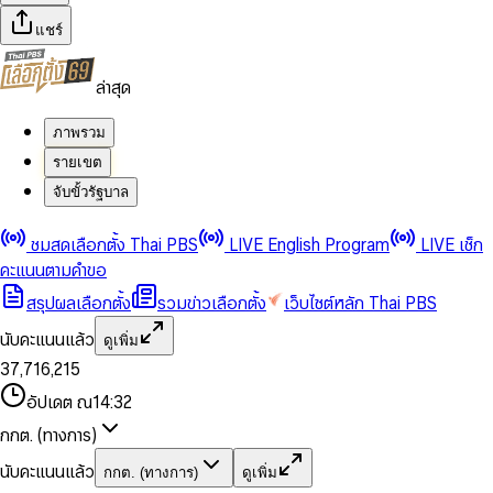
แชร์
ล่าสุด
ภาพรวม
รายเขต
จับขั้วรัฐบาล
0
0
ชมสดเลือกตั้ง Thai PBS
LIVE English Program
LIVE เช็ก
1
1
0
2
2
1
0
คะแนนตามคำขอ
3
3
2
1
สรุปผลเลือกตั้ง
รวมข่าวเลือกตั้ง
เว็บไซต์หลัก Thai PBS
0
4
4
3
2
1
5
5
4
0
3
นับคะแนนแล้ว
ดูเพิ่ม
2
6
6
0
5
1
0
4
0
0
3
7
,
7
1
6
,
2
1
5
1
1
0
4
8
8
2
7
3
2
6
2
2
1
0
อัปเดต ณ
14:32
5
9
9
3
8
4
3
7
3
3
2
1
6
4
9
5
4
8
กกต. (ทางการ)
0
4
4
3
2
7
5
6
5
9
1
5
5
4
0
3
8
6
7
6
นับคะแนนแล้ว
กกต. (ทางการ)
ดูเพิ่ม
2
6
6
0
5
1
0
4
9
7
8
7