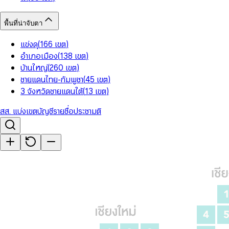
พื้นที่น่าจับตา
แข่งดุ
(
166
เขต
)
อำเภอเมือง
(
138
เขต
)
บ้านใหญ่
(
260
เขต
)
ชายแดนไทย-กัมพูชา
(
45
เขต
)
3 จังหวัดชายแดนใต้
(
13
เขต
)
สส. แบ่งเขต
บัญชีรายชื่อ
ประชามติ