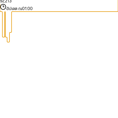
9
2
,
2
1
3
3
3
2
4
อัปเดต ณ
01:00
4
4
3
5
5
5
4
6
6
6
5
7
7
7
6
8
8
8
7
9
9
9
8
9