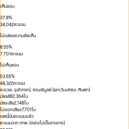
0
4
5
0
0
0
เห็นชอบ
1
5
6
0
1
1
1
2
6
7
1
2
2
0
2
0
0
%
3
7
.
8
2
3
3
1
3
0
0
1
1
4
8
9
คะแนน
3
4
,
0
4
2
4
1
1
2
2
5
9
4
5
1
5
3
5
2
2
3
3
6
5
6
2
6
4
ไม่แสดงความคิดเห็น
6
3
3
4
4
7
6
7
3
7
5
0
7
4
4
5
5
8
0
7
8
4
8
6
1
%
8
.
5
5
6
6
0
9
0
1
0
8
9
5
9
7
2
9
6
6
คะแนน
7
,
7
0
1
1
2
1
9
6
8
3
7
7
8
8
1
2
2
0
3
2
7
9
0
4
8
8
9
9
2
3
ไม่เห็นชอบ
3
1
4
3
8
1
5
0
9
9
3
4
4
2
5
4
9
2
6
1
0
0
4
5
%
5
3
.
6
5
3
7
2
1
1
5
6
6
4
7
6
0
คะแนน
4
8
,
3
2
2
6
7
7
5
8
7
1
5
9
4
3
3
ชะอวด, จุฬาภรณ์, ร่อนพิบูลย์ (ยกเว้นเสาธง, หินตก)
7
8
8
6
9
8
2
6
5
4
4
8
9
บัตรดี
82,364
ใบ
9
7
9
3
7
6
5
5
9
8
บัตรเสีย
2,148
ใบ
4
8
7
6
6
9
5
ไม่ออกเสียง
7,701
ใบ
9
8
7
7
6
0
9
8
8
เขตนี้นับคะแนนแล้ว
7
0
0
1
9
9
คะแนนจาก กกต. (อย่างไม่เป็นทางการ)
8
1
1
0
2