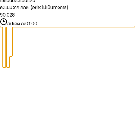
เขตนี้นับคะแนนแล้ว
7
0
6
คะแนนจาก กกต. (อย่างไม่เป็นทางการ)
8
1
7
9
0
,
0
2
8
1
1
3
9
อัปเดต ณ
01:00
2
2
4
3
3
5
4
4
6
5
5
7
6
6
8
7
7
9
8
8
9
9