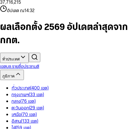
3
7
,
7
1
6
,
2
1
5
8
9
8
4
8
8
2
7
3
2
6
9
9
อัปเดต ณ
14:32
5
9
9
3
8
4
3
7
6
4
9
5
4
8
7
5
6
5
9
ผลเลือกตั้ง 2569 อัปเดตล่าสุดจาก
8
6
7
6
9
7
8
7
กกต.
8
9
8
9
9
ทั่วประเทศ
เขต
บช.รายชื่อ
ประชามติ
ภูมิภาค
ทั่วประเทศ
(
400
เขต
)
กรุงเทพฯ
(
33
เขต
)
กลาง
(
76
เขต
)
ตะวันออก
(
29
เขต
)
เหนือ
(
70
เขต
)
อีสาน
(
133
เขต
)
ใต้
(
59
เขต
)