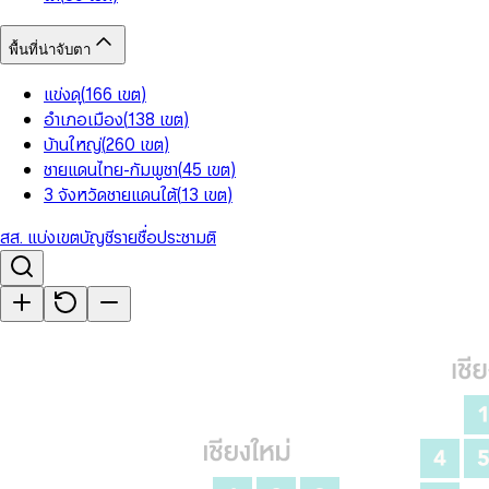
พื้นที่น่าจับตา
แข่งดุ
(
166
เขต
)
อำเภอเมือง
(
138
เขต
)
บ้านใหญ่
(
260
เขต
)
ชายแดนไทย-กัมพูชา
(
45
เขต
)
3 จังหวัดชายแดนใต้
(
13
เขต
)
สส. แบ่งเขต
บัญชีรายชื่อ
ประชามติ