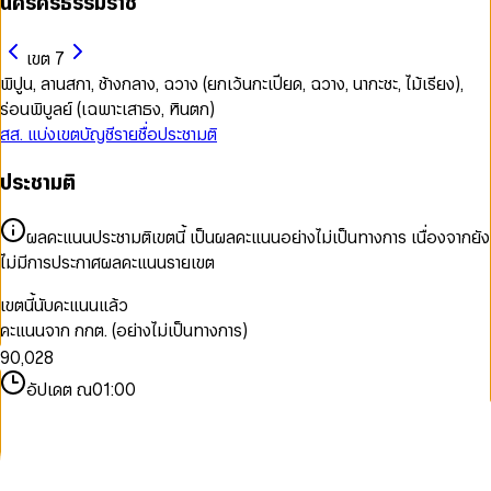
นครศรีธรรมราช
เขต 7
พิปูน, ลานสกา, ช้างกลาง, ฉวาง (ยกเว้นกะเปียด, ฉวาง, นากะชะ, ไม้เรียง),
ร่อนพิบูลย์ (เฉพาะเสาธง, หินตก)
สส. แบ่งเขต
บัญชีรายชื่อ
ประชามติ
0
ประชามติ
1
0
2
1
3
2
ผลคะแนนประชามติเขตนี้ เป็นผลคะแนนอย่างไม่เป็นทางการ เนื่องจากยัง
4
3
ไม่มีการประกาศผลคะแนนรายเขต
5
4
6
5
เขตนี้นับคะแนนแล้ว
7
0
6
คะแนนจาก กกต. (อย่างไม่เป็นทางการ)
8
1
7
9
0
,
0
2
8
1
1
3
9
อัปเดต ณ
01:00
2
2
4
3
3
5
4
4
6
5
5
7
6
6
8