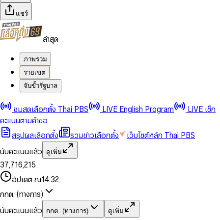
แชร์
ล่าสุด
ภาพรวม
รายเขต
จับขั้วรัฐบาล
0
0
ชมสดเลือกตั้ง Thai PBS
LIVE English Program
LIVE เช็ก
1
1
0
2
2
1
0
คะแนนตามคำขอ
3
3
2
1
สรุปผลเลือกตั้ง
รวมข่าวเลือกตั้ง
เว็บไซต์หลัก Thai PBS
0
4
4
3
2
1
5
5
4
0
3
นับคะแนนแล้ว
ดูเพิ่ม
2
6
6
0
5
1
0
4
0
0
3
7
,
7
1
6
,
2
1
5
1
1
0
4
8
8
2
7
3
2
6
2
2
1
0
อัปเดต ณ
14:32
5
9
9
3
8
4
3
7
3
3
2
1
6
4
9
5
4
8
กกต. (ทางการ)
0
4
4
3
2
7
5
6
5
9
1
5
5
4
0
3
8
6
7
6
นับคะแนนแล้ว
กกต. (ทางการ)
ดูเพิ่ม
2
6
6
0
5
1
0
4
9
7
8
7