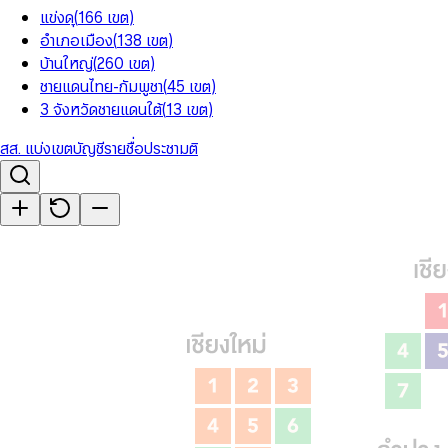
แข่งดุ
(
166
เขต
)
อำเภอเมือง
(
138
เขต
)
บ้านใหญ่
(
260
เขต
)
ชายแดนไทย-กัมพูชา
(
45
เขต
)
3 จังหวัดชายแดนใต้
(
13
เขต
)
สส. แบ่งเขต
บัญชีรายชื่อ
ประชามติ