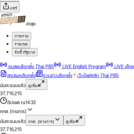
แชร์
ล่าสุด
ภาพรวม
รายเขต
จับขั้วรัฐบาล
0
0
1
1
0
2
2
1
0
ชมสดเลือกตั้ง Thai PBS
LIVE English Program
LIVE เช็ก
3
3
2
1
สรุปผลเลือกตั้ง
รวมข่าวเลือกตั้ง
เว็บไซต์หลัก Thai PBS
0
4
4
3
2
1
5
5
4
0
3
นับคะแนนแล้ว
ดูเพิ่ม
2
6
6
0
5
1
0
4
0
0
3
7
,
7
1
6
,
2
1
5
1
1
0
4
8
8
2
7
3
2
6
2
2
1
0
อัปเดต ณ
14:32
5
9
9
3
8
4
3
7
3
3
2
1
6
4
9
5
4
8
กกต. (ทางการ)
0
4
4
3
2
7
5
6
5
9
1
5
5
4
0
3
8
6
7
6
นับคะแนนแล้ว
กกต. (ทางการ)
ดูเพิ่ม
2
6
6
0
5
1
0
4
9
7
8
7
3
7
,
7
1
6
,
2
1
5
8
9
8