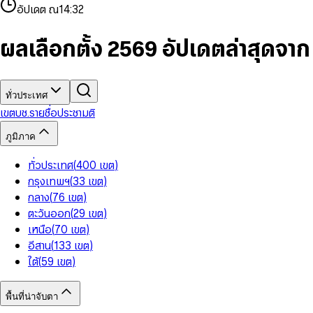
4
8
8
2
7
3
2
6
9
9
อัปเดต ณ
14:32
5
9
9
3
8
4
3
7
6
4
9
5
4
8
7
5
6
5
9
ผลเลือกตั้ง 2569 อัปเดตล่าสุดจา
8
6
7
6
9
7
8
7
8
9
8
9
9
ทั่วประเทศ
เขต
บช.รายชื่อ
ประชามติ
ภูมิภาค
ทั่วประเทศ
(
400
เขต
)
กรุงเทพฯ
(
33
เขต
)
กลาง
(
76
เขต
)
ตะวันออก
(
29
เขต
)
เหนือ
(
70
เขต
)
อีสาน
(
133
เขต
)
ใต้
(
59
เขต
)
พื้นที่น่าจับตา