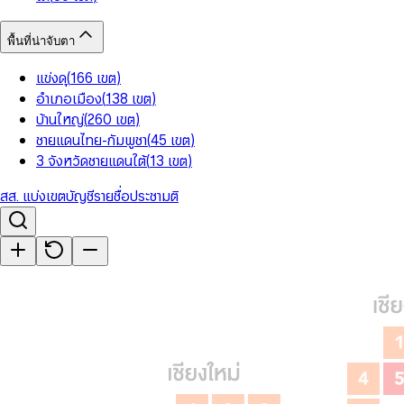
พื้นที่น่าจับตา
แข่งดุ
(
166
เขต
)
อำเภอเมือง
(
138
เขต
)
บ้านใหญ่
(
260
เขต
)
ชายแดนไทย-กัมพูชา
(
45
เขต
)
3 จังหวัดชายแดนใต้
(
13
เขต
)
สส. แบ่งเขต
บัญชีรายชื่อ
ประชามติ