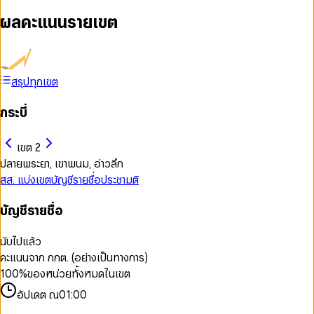
ผลคะแนนรายเขต
สรุปทุกเขต
กระบี่
เขต 2
ปลายพระยา, เขาพนม, อ่าวลึก
สส. แบ่งเขต
บัญชีรายชื่อ
ประชามติ
บัญชีรายชื่อ
นับไปแล้ว
คะแนนจาก กกต. (อย่างเป็นทางการ)
100
%
ของหน่วยทั้งหมดในเขต
อัปเดต ณ
01:00