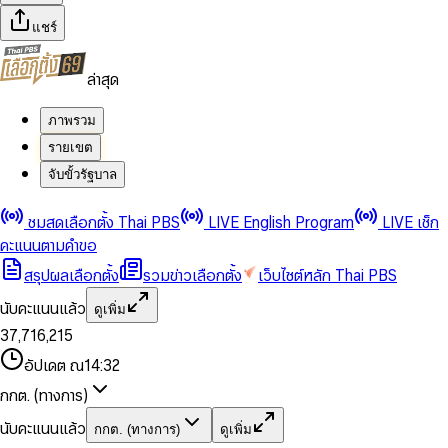
แชร์
ล่าสุด
ภาพรวม
รายเขต
จับขั้วรัฐบาล
0
0
ชมสดเลือกตั้ง Thai PBS
LIVE English Program
LIVE เช็ก
1
1
0
2
2
1
0
คะแนนตามคำขอ
3
3
2
1
สรุปผลเลือกตั้ง
รวมข่าวเลือกตั้ง
เว็บไซต์หลัก Thai PBS
0
4
4
3
2
1
5
5
4
0
3
นับคะแนนแล้ว
ดูเพิ่ม
2
6
6
0
5
1
0
4
0
0
3
7
,
7
1
6
,
2
1
5
1
1
0
4
8
8
2
7
3
2
6
2
2
1
0
อัปเดต ณ
14:32
5
9
9
3
8
4
3
7
3
3
2
1
6
4
9
5
4
8
กกต. (ทางการ)
0
4
4
3
2
7
5
6
5
9
1
5
5
4
0
3
8
6
7
6
นับคะแนนแล้ว
กกต. (ทางการ)
ดูเพิ่ม
2
6
6
0
5
1
0
4
9
7
8
7