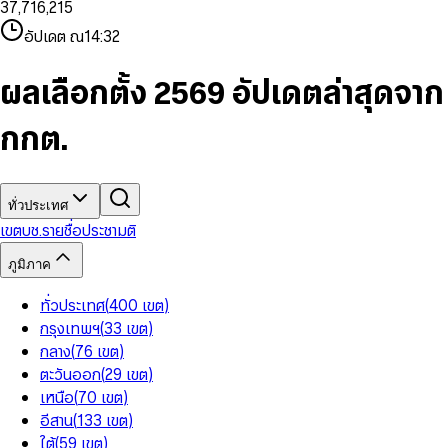
3
7
,
7
1
6
,
2
1
5
8
9
8
4
8
8
2
7
3
2
6
9
9
อัปเดต ณ
14:32
5
9
9
3
8
4
3
7
6
4
9
5
4
8
7
5
6
5
9
ผลเลือกตั้ง 2569 อัปเดตล่าสุดจาก
8
6
7
6
9
7
8
7
กกต.
8
9
8
9
9
ทั่วประเทศ
เขต
บช.รายชื่อ
ประชามติ
ภูมิภาค
ทั่วประเทศ
(
400
เขต
)
กรุงเทพฯ
(
33
เขต
)
กลาง
(
76
เขต
)
ตะวันออก
(
29
เขต
)
เหนือ
(
70
เขต
)
อีสาน
(
133
เขต
)
ใต้
(
59
เขต
)