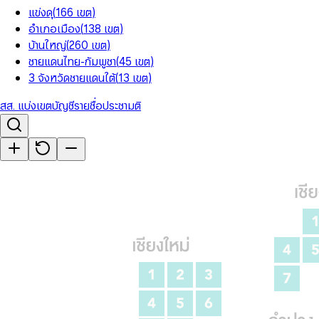
แข่งดุ
(
166
เขต
)
อำเภอเมือง
(
138
เขต
)
บ้านใหญ่
(
260
เขต
)
ชายแดนไทย-กัมพูชา
(
45
เขต
)
3 จังหวัดชายแดนใต้
(
13
เขต
)
สส. แบ่งเขต
บัญชีรายชื่อ
ประชามติ