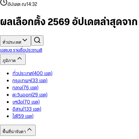
4
8
8
2
7
3
2
6
9
9
อัปเดต ณ
14:32
5
9
9
3
8
4
3
7
6
4
9
5
4
8
7
5
6
5
9
ผลเลือกตั้ง 2569 อัปเดตล่าสุดจา
8
6
7
6
9
7
8
7
8
9
8
9
9
ทั่วประเทศ
เขต
บช.รายชื่อ
ประชามติ
ภูมิภาค
ทั่วประเทศ
(
400
เขต
)
กรุงเทพฯ
(
33
เขต
)
กลาง
(
76
เขต
)
ตะวันออก
(
29
เขต
)
เหนือ
(
70
เขต
)
อีสาน
(
133
เขต
)
ใต้
(
59
เขต
)
พื้นที่น่าจับตา