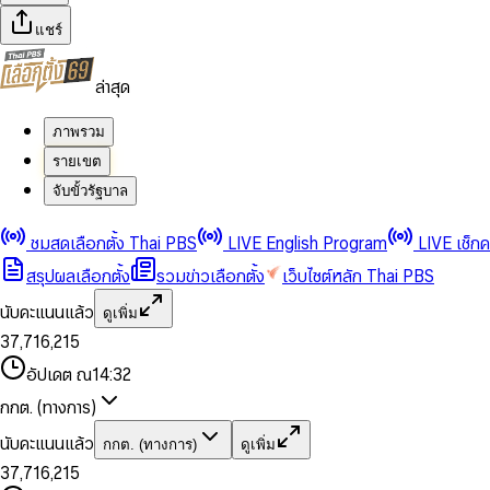
แชร์
ล่าสุด
ภาพรวม
รายเขต
จับขั้วรัฐบาล
0
0
1
1
0
2
2
1
0
ชมสดเลือกตั้ง Thai PBS
LIVE English Program
LIVE เช็ก
3
3
2
1
สรุปผลเลือกตั้ง
รวมข่าวเลือกตั้ง
เว็บไซต์หลัก Thai PBS
0
4
4
3
2
1
5
5
4
0
3
นับคะแนนแล้ว
ดูเพิ่ม
2
6
6
0
5
1
0
4
0
0
3
7
,
7
1
6
,
2
1
5
1
1
0
4
8
8
2
7
3
2
6
2
2
1
0
อัปเดต ณ
14:32
5
9
9
3
8
4
3
7
3
3
2
1
6
4
9
5
4
8
กกต. (ทางการ)
0
4
4
3
2
7
5
6
5
9
1
5
5
4
0
3
8
6
7
6
นับคะแนนแล้ว
กกต. (ทางการ)
ดูเพิ่ม
2
6
6
0
5
1
0
4
9
7
8
7
3
7
,
7
1
6
,
2
1
5
8
9
8