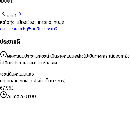
พังงา
เขต 1
ตะกั่วทุ่ง, เมืองพังงา, เกาะยาว, ทับปุด
สส. แบ่งเขต
บัญชีรายชื่อ
ประชามติ
0
ประชามติ
1
0
2
0
1
3
ผลคะแนนประชามติเขตนี้ เป็นผลคะแนนอย่างไม่เป็นทางการ เนื่องจากยัง
1
2
4
0
ไม่มีการประกาศผลคะแนนรายเขต
2
3
5
1
3
4
6
2
เขตนี้นับคะแนนแล้ว
4
5
7
3
0
คะแนนจาก กกต. (อย่างไม่เป็นทางการ)
5
6
8
4
1
6
7
,
9
5
2
7
8
6
3
อัปเดต ณ
01:00
8
9
7
4
9
8
5
9
6
7
8
9