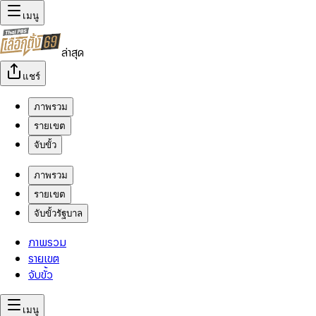
เมนู
ล่าสุด
แชร์
ภาพรวม
รายเขต
จับขั้ว
ภาพรวม
รายเขต
จับขั้วรัฐบาล
ภาพรวม
รายเขต
จับขั้ว
เมนู