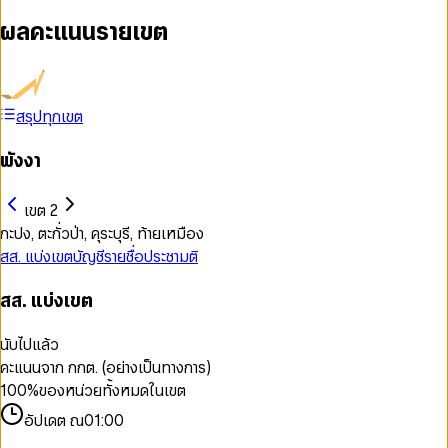
ผลคะแนนรายเขต
สรุปทุกเขต
พังงา
เขต 2
กะปง, ตะกั่วป่า, คุระบุรี, ท้ายเหมือง
สส. แบ่งเขต
บัญชีรายชื่อ
ประชามติ
สส. แบ่งเขต
นับไปแล้ว
คะแนนจาก กกต. (อย่างเป็นทางการ)
100
%
ของหน่วยทั้งหมดในเขต
อัปเดต ณ
01:00