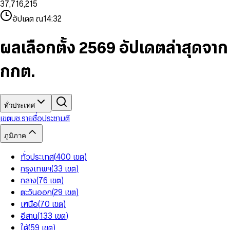
3
7
,
7
1
6
,
2
1
5
8
9
8
4
8
8
2
7
3
2
6
9
9
อัปเดต ณ
14:32
5
9
9
3
8
4
3
7
6
4
9
5
4
8
7
5
6
5
9
ผลเลือกตั้ง 2569 อัปเดตล่าสุดจาก
8
6
7
6
9
7
8
7
กกต.
8
9
8
9
9
ทั่วประเทศ
เขต
บช.รายชื่อ
ประชามติ
ภูมิภาค
ทั่วประเทศ
(
400
เขต
)
กรุงเทพฯ
(
33
เขต
)
กลาง
(
76
เขต
)
ตะวันออก
(
29
เขต
)
เหนือ
(
70
เขต
)
อีสาน
(
133
เขต
)
ใต้
(
59
เขต
)