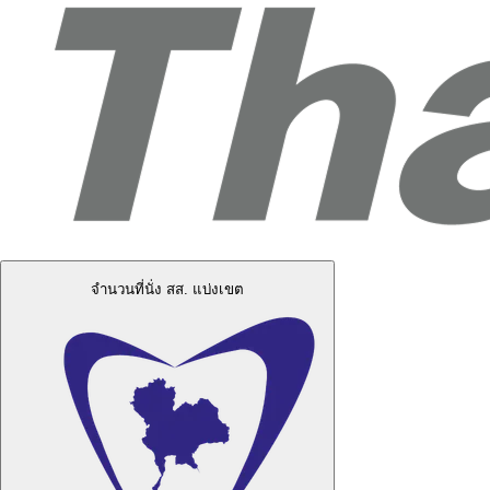
จำนวนที่นั่ง สส. แบ่งเขต