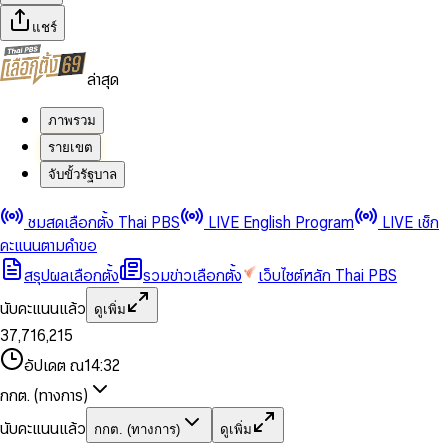
แชร์
ล่าสุด
ภาพรวม
รายเขต
จับขั้วรัฐบาล
0
0
ชมสดเลือกตั้ง Thai PBS
LIVE English Program
LIVE เช็ก
1
1
0
2
2
1
0
คะแนนตามคำขอ
3
3
2
1
สรุปผลเลือกตั้ง
รวมข่าวเลือกตั้ง
เว็บไซต์หลัก Thai PBS
0
4
4
3
2
1
5
5
4
0
3
นับคะแนนแล้ว
ดูเพิ่ม
2
6
6
0
5
1
0
4
0
0
3
7
,
7
1
6
,
2
1
5
1
1
0
4
8
8
2
7
3
2
6
2
2
1
0
อัปเดต ณ
14:32
5
9
9
3
8
4
3
7
3
3
2
1
6
4
9
5
4
8
กกต. (ทางการ)
0
4
4
3
2
7
5
6
5
9
1
5
5
4
0
3
8
6
7
6
นับคะแนนแล้ว
กกต. (ทางการ)
ดูเพิ่ม
2
6
6
0
5
1
0
4
9
7
8
7