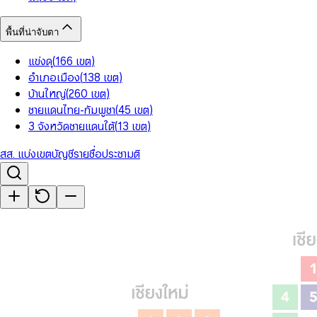
พื้นที่น่าจับตา
แข่งดุ
(
166
เขต
)
อำเภอเมือง
(
138
เขต
)
บ้านใหญ่
(
260
เขต
)
ชายแดนไทย-กัมพูชา
(
45
เขต
)
3 จังหวัดชายแดนใต้
(
13
เขต
)
สส. แบ่งเขต
บัญชีรายชื่อ
ประชามติ