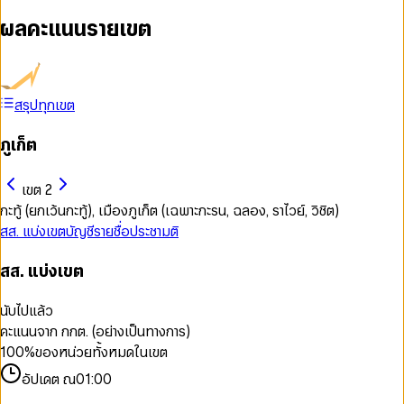
ผลคะแนนรายเขต
สรุปทุกเขต
ภูเก็ต
เขต 2
กะทู้ (ยกเว้นกะทู้), เมืองภูเก็ต (เฉพาะกะรน, ฉลอง, ราไวย์, วิชิต)
สส. แบ่งเขต
บัญชีรายชื่อ
ประชามติ
สส. แบ่งเขต
นับไปแล้ว
คะแนนจาก กกต. (อย่างเป็นทางการ)
100
%
ของหน่วยทั้งหมดในเขต
อัปเดต ณ
01:00