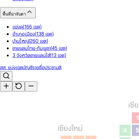
พื้นที่น่าจับตา
แข่งดุ
(
166
เขต
)
อำเภอเมือง
(
138
เขต
)
บ้านใหญ่
(
260
เขต
)
ชายแดนไทย-กัมพูชา
(
45
เขต
)
3 จังหวัดชายแดนใต้
(
13
เขต
)
สส. แบ่งเขต
บัญชีรายชื่อ
ประชามติ