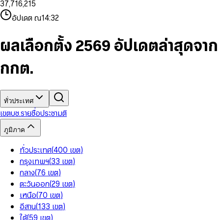
3
7
,
7
1
6
,
2
1
5
8
9
8
4
8
8
2
7
3
2
6
9
9
อัปเดต ณ
14:32
5
9
9
3
8
4
3
7
6
4
9
5
4
8
7
5
6
5
9
ผลเลือกตั้ง 2569 อัปเดตล่าสุดจาก
8
6
7
6
9
7
8
7
กกต.
8
9
8
9
9
ทั่วประเทศ
เขต
บช.รายชื่อ
ประชามติ
ภูมิภาค
ทั่วประเทศ
(
400
เขต
)
กรุงเทพฯ
(
33
เขต
)
กลาง
(
76
เขต
)
ตะวันออก
(
29
เขต
)
เหนือ
(
70
เขต
)
อีสาน
(
133
เขต
)
ใต้
(
59
เขต
)