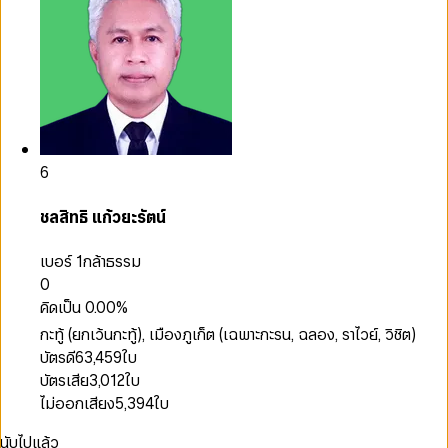
6
ชลสิทธิ แก้วยะรัตน์
เบอร์ 1
กล้าธรรม
0
คิดเป็น
0.00
%
กะทู้ (ยกเว้นกะทู้), เมืองภูเก็ต (เฉพาะกะรน, ฉลอง, ราไวย์, วิชิต)
บัตรดี
63,459
ใบ
บัตรเสีย
3,012
ใบ
ไม่ออกเสียง
5,394
ใบ
นับไปแล้ว