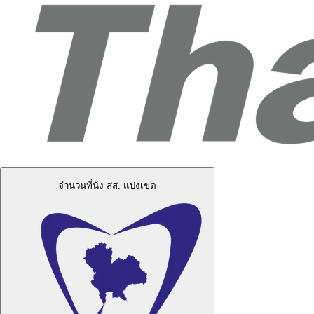
จำนวนที่นั่ง สส. แบ่งเขต