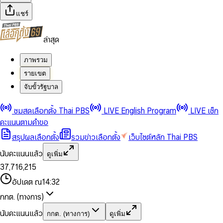
แชร์
ล่าสุด
ภาพรวม
รายเขต
จับขั้วรัฐบาล
0
0
ชมสดเลือกตั้ง Thai PBS
LIVE English Program
LIVE เช็ก
1
1
0
2
2
1
0
คะแนนตามคำขอ
3
3
2
1
สรุปผลเลือกตั้ง
รวมข่าวเลือกตั้ง
เว็บไซต์หลัก Thai PBS
0
4
4
3
2
1
5
5
4
0
3
นับคะแนนแล้ว
ดูเพิ่ม
2
6
6
0
5
1
0
4
0
0
3
7
,
7
1
6
,
2
1
5
1
1
0
4
8
8
2
7
3
2
6
2
2
1
0
อัปเดต ณ
14:32
5
9
9
3
8
4
3
7
3
3
2
1
6
4
9
5
4
8
กกต. (ทางการ)
0
4
4
3
2
7
5
6
5
9
1
5
5
4
0
3
8
6
7
6
นับคะแนนแล้ว
กกต. (ทางการ)
ดูเพิ่ม
2
6
6
0
5
1
0
4
9
7
8
7