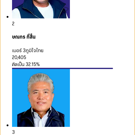
2
ษณกร กี่สิ้น
เบอร์ 3
ภูมิใจไทย
20,405
คิดเป็น
32.15
%
3