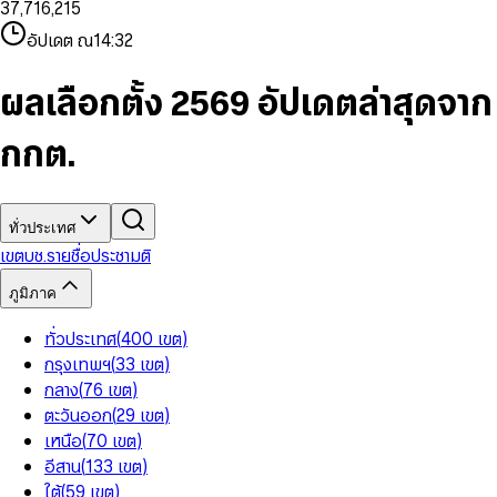
3
7
,
7
1
6
,
2
1
5
8
9
8
4
8
8
2
7
3
2
6
9
9
อัปเดต ณ
14:32
5
9
9
3
8
4
3
7
6
4
9
5
4
8
7
5
6
5
9
ผลเลือกตั้ง 2569 อัปเดตล่าสุดจาก
8
6
7
6
9
7
8
7
กกต.
8
9
8
9
9
ทั่วประเทศ
เขต
บช.รายชื่อ
ประชามติ
ภูมิภาค
ทั่วประเทศ
(
400
เขต
)
กรุงเทพฯ
(
33
เขต
)
กลาง
(
76
เขต
)
ตะวันออก
(
29
เขต
)
เหนือ
(
70
เขต
)
อีสาน
(
133
เขต
)
ใต้
(
59
เขต
)