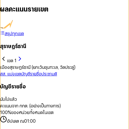
ผลคะแนนรายเขต
สรุปทุกเขต
สุราษฎร์ธานี
เขต 1
เมืองสุราษฎร์ธานี (ยกเว้นขุนทะเล, วัดประดู่)
สส. แบ่งเขต
บัญชีรายชื่อ
ประชามติ
บัญชีรายชื่อ
นับไปแล้ว
คะแนนจาก กกต. (อย่างเป็นทางการ)
100
%
ของหน่วยทั้งหมดในเขต
อัปเดต ณ
01:00