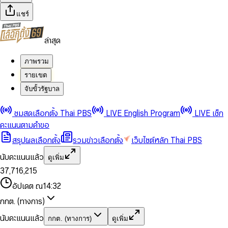
แชร์
ล่าสุด
ภาพรวม
รายเขต
จับขั้วรัฐบาล
0
0
ชมสดเลือกตั้ง Thai PBS
LIVE English Program
LIVE เช็ก
1
1
0
2
2
1
0
คะแนนตามคำขอ
3
3
2
1
สรุปผลเลือกตั้ง
รวมข่าวเลือกตั้ง
เว็บไซต์หลัก Thai PBS
0
4
4
3
2
1
5
5
4
0
3
นับคะแนนแล้ว
ดูเพิ่ม
2
6
6
0
5
1
0
4
0
0
3
7
,
7
1
6
,
2
1
5
1
1
0
4
8
8
2
7
3
2
6
2
2
1
0
อัปเดต ณ
14:32
5
9
9
3
8
4
3
7
3
3
2
1
6
4
9
5
4
8
กกต. (ทางการ)
0
4
4
3
2
7
5
6
5
9
1
5
5
4
0
3
8
6
7
6
นับคะแนนแล้ว
กกต. (ทางการ)
ดูเพิ่ม
2
6
6
0
5
1
0
4
9
7
8
7