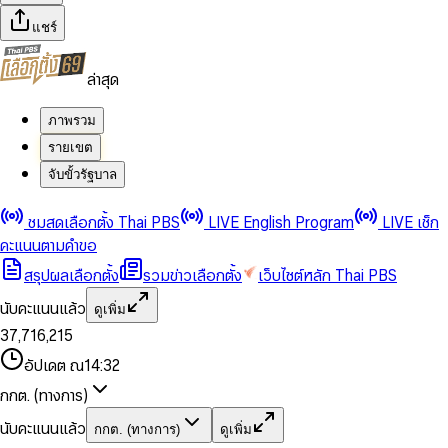
แชร์
ล่าสุด
ภาพรวม
รายเขต
จับขั้วรัฐบาล
0
0
ชมสดเลือกตั้ง Thai PBS
LIVE English Program
LIVE เช็ก
1
1
0
2
2
1
0
คะแนนตามคำขอ
3
3
2
1
สรุปผลเลือกตั้ง
รวมข่าวเลือกตั้ง
เว็บไซต์หลัก Thai PBS
0
4
4
3
2
1
5
5
4
0
3
นับคะแนนแล้ว
ดูเพิ่ม
2
6
6
0
5
1
0
4
0
0
3
7
,
7
1
6
,
2
1
5
1
1
0
4
8
8
2
7
3
2
6
2
2
1
0
อัปเดต ณ
14:32
5
9
9
3
8
4
3
7
3
3
2
1
6
4
9
5
4
8
กกต. (ทางการ)
0
4
4
3
2
7
5
6
5
9
1
5
5
4
0
3
8
6
7
6
นับคะแนนแล้ว
กกต. (ทางการ)
ดูเพิ่ม
2
6
6
0
5
1
0
4
9
7
8
7