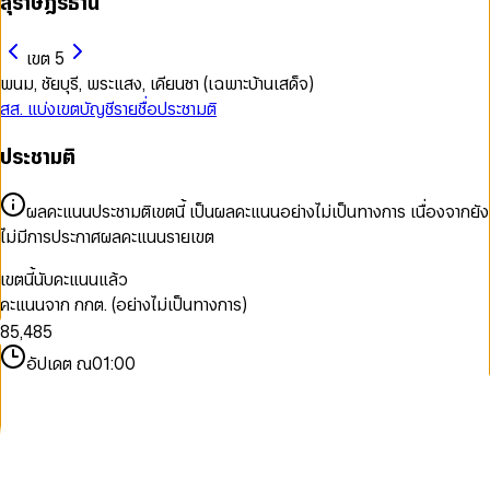
สุราษฎร์ธานี
เขต 5
พนม, ชัยบุรี, พระแสง, เคียนซา (เฉพาะบ้านเสด็จ)
สส. แบ่งเขต
บัญชีรายชื่อ
ประชามติ
ประชามติ
0
0
1
1
2
2
ผลคะแนนประชามติเขตนี้ เป็นผลคะแนนอย่างไม่เป็นทางการ เนื่องจากยัง
3
0
3
0
ไม่มีการประกาศผลคะแนนรายเขต
4
1
0
4
1
5
2
1
5
2
เขตนี้นับคะแนนแล้ว
6
3
2
6
3
คะแนนจาก กกต. (อย่างไม่เป็นทางการ)
7
4
3
7
4
8
5
,
4
8
5
9
6
5
9
6
อัปเดต ณ
01:00
7
6
7
8
7
8
9
8
9
9