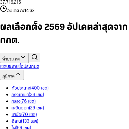
3
7
,
7
1
6
,
2
1
5
8
9
8
4
8
8
2
7
3
2
6
9
9
อัปเดต ณ
14:32
5
9
9
3
8
4
3
7
6
4
9
5
4
8
7
5
6
5
9
ผลเลือกตั้ง 2569 อัปเดตล่าสุดจาก
8
6
7
6
9
7
8
7
กกต.
8
9
8
9
9
ทั่วประเทศ
เขต
บช.รายชื่อ
ประชามติ
ภูมิภาค
ทั่วประเทศ
(
400
เขต
)
กรุงเทพฯ
(
33
เขต
)
กลาง
(
76
เขต
)
ตะวันออก
(
29
เขต
)
เหนือ
(
70
เขต
)
อีสาน
(
133
เขต
)
ใต้
(
59
เขต
)