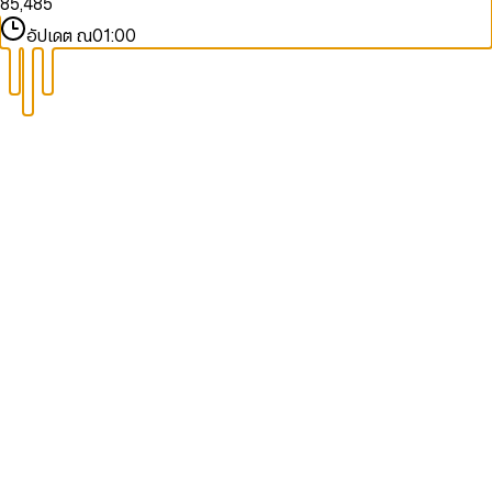
8
5
,
4
8
5
9
9
6
5
9
6
อัปเดต ณ
01:00
7
6
7
8
7
8
9
8
9
9