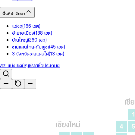
พื้นที่น่าจับตา
แข่งดุ
(
166
เขต
)
อำเภอเมือง
(
138
เขต
)
บ้านใหญ่
(
260
เขต
)
ชายแดนไทย-กัมพูชา
(
45
เขต
)
3 จังหวัดชายแดนใต้
(
13
เขต
)
สส. แบ่งเขต
บัญชีรายชื่อ
ประชามติ