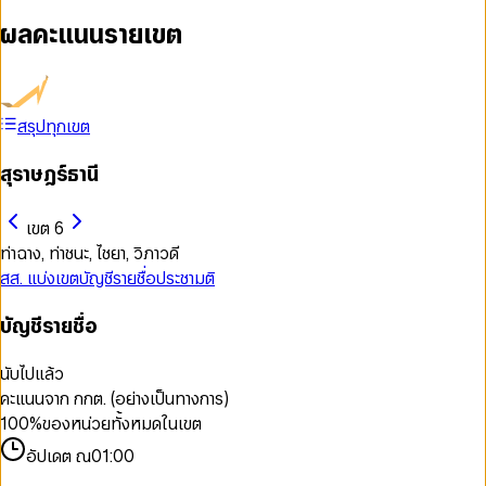
ผลคะแนนรายเขต
สรุปทุกเขต
สุราษฎร์ธานี
เขต 6
ท่าฉาง, ท่าชนะ, ไชยา, วิภาวดี
สส. แบ่งเขต
บัญชีรายชื่อ
ประชามติ
บัญชีรายชื่อ
นับไปแล้ว
คะแนนจาก กกต. (อย่างเป็นทางการ)
100
%
ของหน่วยทั้งหมดในเขต
อัปเดต ณ
01:00