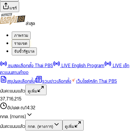
แชร์
ล่าสุด
ภาพรวม
รายเขต
จับขั้วรัฐบาล
0
0
ชมสดเลือกตั้ง Thai PBS
LIVE English Program
LIVE เช็ก
1
1
0
2
2
1
0
คะแนนตามคำขอ
3
3
2
1
สรุปผลเลือกตั้ง
รวมข่าวเลือกตั้ง
เว็บไซต์หลัก Thai PBS
0
4
4
3
2
1
5
5
4
0
3
นับคะแนนแล้ว
ดูเพิ่ม
2
6
6
0
5
1
0
4
0
0
3
7
,
7
1
6
,
2
1
5
1
1
0
4
8
8
2
7
3
2
6
2
2
1
0
อัปเดต ณ
14:32
5
9
9
3
8
4
3
7
3
3
2
1
6
4
9
5
4
8
กกต. (ทางการ)
0
4
4
3
2
7
5
6
5
9
1
5
5
4
0
3
8
6
7
6
นับคะแนนแล้ว
กกต. (ทางการ)
ดูเพิ่ม
2
6
6
0
5
1
0
4
9
7
8
7