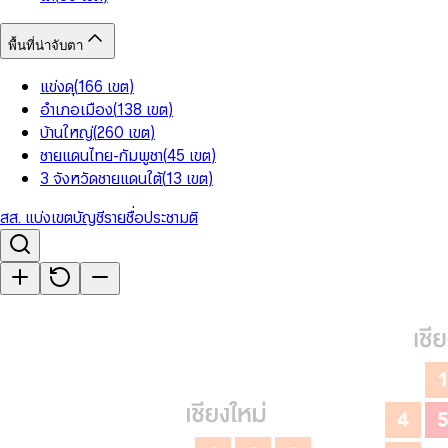
พื้นที่น่าจับตา
แข่งดุ
(
166
เขต
)
อำเภอเมือง
(
138
เขต
)
บ้านใหญ่
(
260
เขต
)
ชายแดนไทย-กัมพูชา
(
45
เขต
)
3 จังหวัดชายแดนใต้
(
13
เขต
)
สส. แบ่งเขต
บัญชีรายชื่อ
ประชามติ