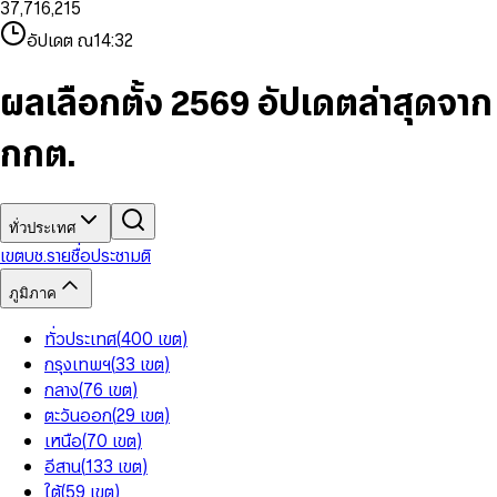
3
7
,
7
1
6
,
2
1
5
8
9
8
4
8
8
2
7
3
2
6
9
9
อัปเดต ณ
14:32
5
9
9
3
8
4
3
7
6
4
9
5
4
8
7
5
6
5
9
ผลเลือกตั้ง 2569 อัปเดตล่าสุดจาก
8
6
7
6
9
7
8
7
กกต.
8
9
8
9
9
ทั่วประเทศ
เขต
บช.รายชื่อ
ประชามติ
ภูมิภาค
ทั่วประเทศ
(
400
เขต
)
กรุงเทพฯ
(
33
เขต
)
กลาง
(
76
เขต
)
ตะวันออก
(
29
เขต
)
เหนือ
(
70
เขต
)
อีสาน
(
133
เขต
)
ใต้
(
59
เขต
)