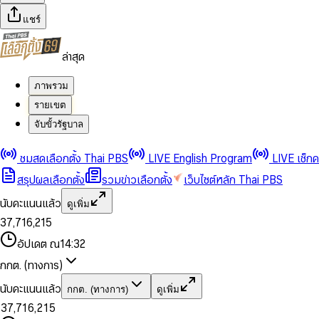
แชร์
ล่าสุด
ภาพรวม
รายเขต
จับขั้วรัฐบาล
0
0
1
1
0
2
2
1
0
ชมสดเลือกตั้ง Thai PBS
LIVE English Program
LIVE เช็ก
3
3
2
1
สรุปผลเลือกตั้ง
รวมข่าวเลือกตั้ง
เว็บไซต์หลัก Thai PBS
0
4
4
3
2
1
5
5
4
0
3
นับคะแนนแล้ว
ดูเพิ่ม
2
6
6
0
5
1
0
4
0
0
3
7
,
7
1
6
,
2
1
5
1
1
0
4
8
8
2
7
3
2
6
2
2
1
0
อัปเดต ณ
14:32
5
9
9
3
8
4
3
7
3
3
2
1
6
4
9
5
4
8
กกต. (ทางการ)
0
4
4
3
2
7
5
6
5
9
1
5
5
4
0
3
8
6
7
6
นับคะแนนแล้ว
กกต. (ทางการ)
ดูเพิ่ม
2
6
6
0
5
1
0
4
9
7
8
7
3
7
,
7
1
6
,
2
1
5
8
9
8