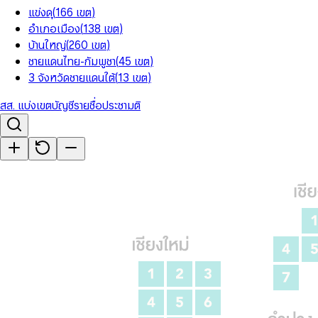
แข่งดุ
(
166
เขต
)
อำเภอเมือง
(
138
เขต
)
บ้านใหญ่
(
260
เขต
)
ชายแดนไทย-กัมพูชา
(
45
เขต
)
3 จังหวัดชายแดนใต้
(
13
เขต
)
สส. แบ่งเขต
บัญชีรายชื่อ
ประชามติ