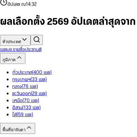
4
8
8
2
7
3
2
6
9
9
อัปเดต ณ
14:32
5
9
9
3
8
4
3
7
6
4
9
5
4
8
7
5
6
5
9
ผลเลือกตั้ง 2569 อัปเดตล่าสุดจา
8
6
7
6
9
7
8
7
8
9
8
9
9
ทั่วประเทศ
เขต
บช.รายชื่อ
ประชามติ
ภูมิภาค
ทั่วประเทศ
(
400
เขต
)
กรุงเทพฯ
(
33
เขต
)
กลาง
(
76
เขต
)
ตะวันออก
(
29
เขต
)
เหนือ
(
70
เขต
)
อีสาน
(
133
เขต
)
ใต้
(
59
เขต
)
พื้นที่น่าจับตา