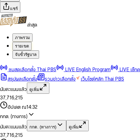
แชร์
ล่าสุด
ภาพรวม
รายเขต
จับขั้วรัฐบาล
0
0
1
1
0
2
2
1
0
ชมสดเลือกตั้ง Thai PBS
LIVE English Program
LIVE เช็ก
3
3
2
1
สรุปผลเลือกตั้ง
รวมข่าวเลือกตั้ง
เว็บไซต์หลัก Thai PBS
0
4
4
3
2
1
5
5
4
0
3
นับคะแนนแล้ว
ดูเพิ่ม
2
6
6
0
5
1
0
4
0
0
3
7
,
7
1
6
,
2
1
5
1
1
0
4
8
8
2
7
3
2
6
2
2
1
0
อัปเดต ณ
14:32
5
9
9
3
8
4
3
7
3
3
2
1
6
4
9
5
4
8
กกต. (ทางการ)
0
4
4
3
2
7
5
6
5
9
1
5
5
4
0
3
8
6
7
6
นับคะแนนแล้ว
กกต. (ทางการ)
ดูเพิ่ม
2
6
6
0
5
1
0
4
9
7
8
7
3
7
,
7
1
6
,
2
1
5
8
9
8