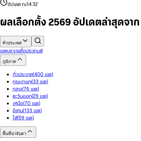
4
8
8
2
7
3
2
6
9
9
อัปเดต ณ
14:32
5
9
9
3
8
4
3
7
6
4
9
5
4
8
7
5
6
5
9
ผลเลือกตั้ง 2569 อัปเดตล่าสุดจา
8
6
7
6
9
7
8
7
8
9
8
9
9
ทั่วประเทศ
เขต
บช.รายชื่อ
ประชามติ
ภูมิภาค
ทั่วประเทศ
(
400
เขต
)
กรุงเทพฯ
(
33
เขต
)
กลาง
(
76
เขต
)
ตะวันออก
(
29
เขต
)
เหนือ
(
70
เขต
)
อีสาน
(
133
เขต
)
ใต้
(
59
เขต
)
พื้นที่น่าจับตา