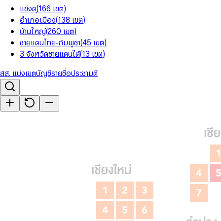
แข่งดุ
(
166
เขต
)
อำเภอเมือง
(
138
เขต
)
บ้านใหญ่
(
260
เขต
)
ชายแดนไทย-กัมพูชา
(
45
เขต
)
3 จังหวัดชายแดนใต้
(
13
เขต
)
สส. แบ่งเขต
บัญชีรายชื่อ
ประชามติ