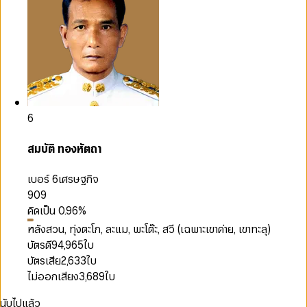
6
สมบัติ ทองหัตถา
เบอร์ 6
เศรษฐกิจ
909
คิดเป็น
0.96
%
หลังสวน, ทุ่งตะโก, ละแม, พะโต๊ะ, สวี (เฉพาะเขาค่าย, เขาทะลุ)
บัตรดี
94,965
ใบ
บัตรเสีย
2,633
ใบ
ไม่ออกเสียง
3,689
ใบ
นับไปแล้ว