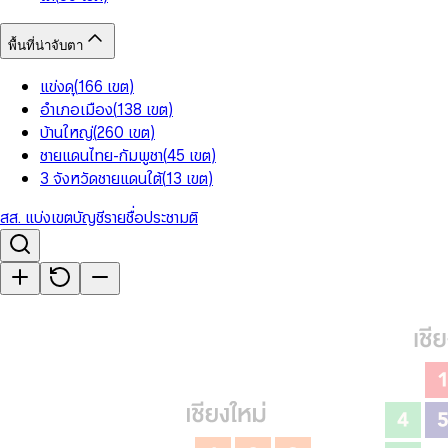
พื้นที่น่าจับตา
แข่งดุ
(
166
เขต
)
อำเภอเมือง
(
138
เขต
)
บ้านใหญ่
(
260
เขต
)
ชายแดนไทย-กัมพูชา
(
45
เขต
)
3 จังหวัดชายแดนใต้
(
13
เขต
)
สส. แบ่งเขต
บัญชีรายชื่อ
ประชามติ