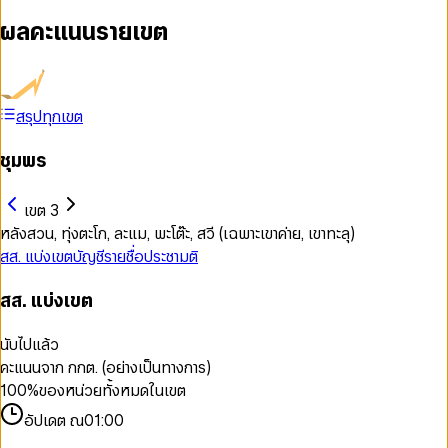
ผลคะแนนรายเขต
สรุปทุกเขต
ชุมพร
เขต 3
หลังสวน, ทุ่งตะโก, ละแม, พะโต๊ะ, สวี (เฉพาะเขาค่าย, เขาทะลุ)
สส. แบ่งเขต
บัญชีรายชื่อ
ประชามติ
สส. แบ่งเขต
นับไปแล้ว
คะแนนจาก กกต. (อย่างเป็นทางการ)
100
%
ของหน่วยทั้งหมดในเขต
อัปเดต ณ
01:00