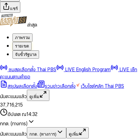
แชร์
ล่าสุด
ภาพรวม
รายเขต
จับขั้วรัฐบาล
0
0
ชมสดเลือกตั้ง Thai PBS
LIVE English Program
LIVE เช็ก
1
1
0
2
2
1
0
คะแนนตามคำขอ
3
3
2
1
สรุปผลเลือกตั้ง
รวมข่าวเลือกตั้ง
เว็บไซต์หลัก Thai PBS
0
4
4
3
2
1
5
5
4
0
3
นับคะแนนแล้ว
ดูเพิ่ม
2
6
6
0
5
1
0
4
0
0
3
7
,
7
1
6
,
2
1
5
1
1
0
4
8
8
2
7
3
2
6
2
2
1
0
อัปเดต ณ
14:32
5
9
9
3
8
4
3
7
3
3
2
1
6
4
9
5
4
8
กกต. (ทางการ)
0
4
4
3
2
7
5
6
5
9
1
5
5
4
0
3
8
6
7
6
นับคะแนนแล้ว
กกต. (ทางการ)
ดูเพิ่ม
2
6
6
0
5
1
0
4
9
7
8
7