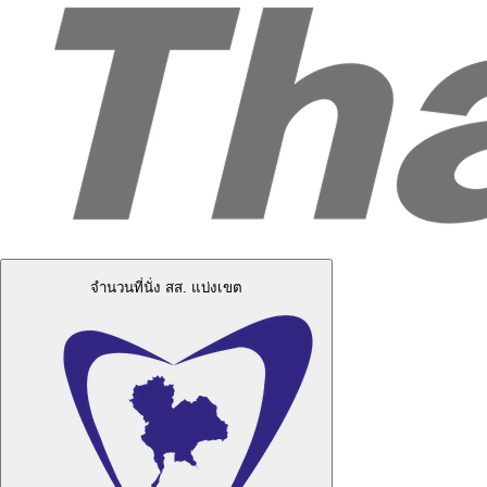
จำนวนที่นั่ง สส. แบ่งเขต