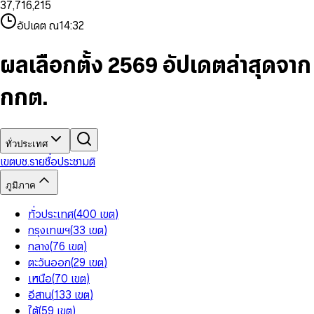
3
7
,
7
1
6
,
2
1
5
8
9
8
4
8
8
2
7
3
2
6
9
9
อัปเดต ณ
14:32
5
9
9
3
8
4
3
7
6
4
9
5
4
8
7
5
6
5
9
ผลเลือกตั้ง 2569 อัปเดตล่าสุดจาก
8
6
7
6
9
7
8
7
กกต.
8
9
8
9
9
ทั่วประเทศ
เขต
บช.รายชื่อ
ประชามติ
ภูมิภาค
ทั่วประเทศ
(
400
เขต
)
กรุงเทพฯ
(
33
เขต
)
กลาง
(
76
เขต
)
ตะวันออก
(
29
เขต
)
เหนือ
(
70
เขต
)
อีสาน
(
133
เขต
)
ใต้
(
59
เขต
)